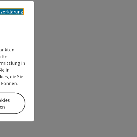
zerklärung
ränkten
alte
rmittlung in
ie in
es, die Sie
n können.
okies
en