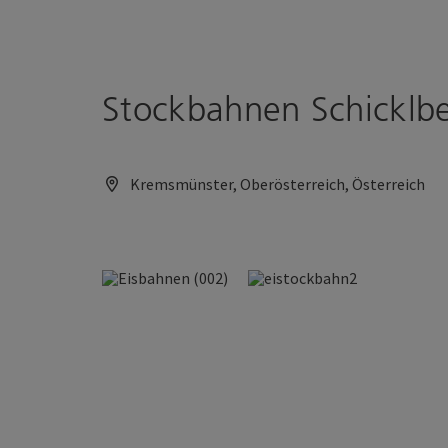
Accesskey
Accesskey
Zum Inhalt
Zum Seitenanfang
[0]
[2]
Stockbahnen Schicklb
Kremsmünster, Oberösterreich, Österreich