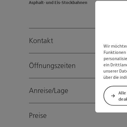
Asphalt- und Eis-Stockbahnen
Kontakt
Wir möchten
Funktionen 
personalisi
Öffnungszeiten
ein Drittlan
unserer Dat
über die ind
Anreise/Lage
Alle
deak
Preise