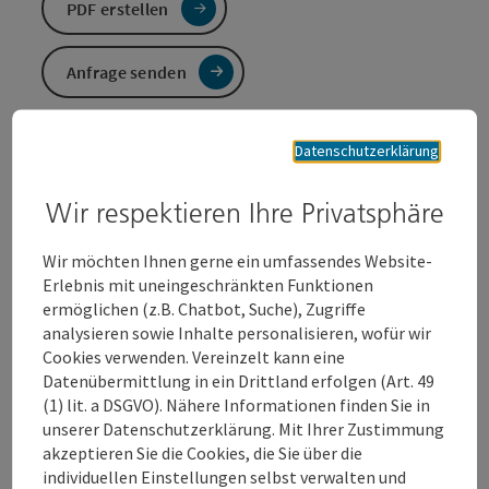
PDF erstellen
Anfrage senden
Datenschutzerklärung
Entdecken Sie die Marktgemeinde Kremsmünster
während einer Rathausrunde.
Wir respektieren Ihre Privatsphäre
20) Schnürmacherhaus, Hauptstraße 18
Wir möchten Ihnen gerne ein umfassendes Website-
21) Mödlhammerhaus, Hauptstraße 11
Erlebnis mit uneingeschränkten Funktionen
22) Staudinger, Hauptstraße 13
ermöglichen (z.B. Chatbot, Suche), Zugriffe
23) Altes Rathaus, Rathausplatz 10
analysieren sowie Inhalte personalisieren, wofür wir
24) Pointnerhaus, Rathausplatz 2
Cookies verwenden. Vereinzelt kann eine
25) Feilenhauer Haus, Rathausplatz 4
Datenübermittlung in ein Drittland erfolgen (Art. 49
26) Hutererhaus, Rathausplatz 5
(1) lit. a DSGVO). Nähere Informationen finden Sie in
27) Ehemalige Gewerbeschule, Franz-Hönig-Straße 12
unserer Datenschutzerklärung. Mit Ihrer Zustimmung
28) Haus beim niedern Steg, Rathausplatz 6
akzeptieren Sie die Cookies, die Sie über die
29) Haus beim oberen Steg, Rathausplatz 7
individuellen Einstellungen selbst verwalten und
30) Migitschhaus, Franz-Hönig-Straße 16