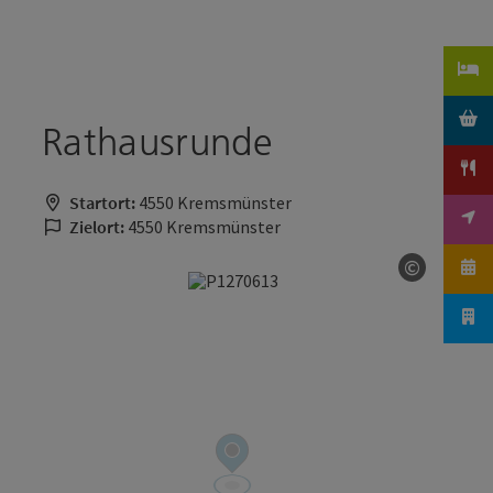
Accesskey
Accesskey
Zum Inhalt
Zum Seitenanfang
[0]
[2]
Rathausrunde
Startort:
4550 Kremsmünster
Zielort:
4550 Kremsmünster
©
Copyrigh