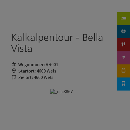
Accesskey
Accesskey
Zum Inhalt
Zum Seitenanfang
[0]
[2]
Kalkalpentour - Bella
Vista
Wegnummer:
RR001
Startort:
4600 Wels
Zielort:
4600 Wels