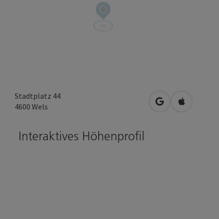
Stadtplatz 44
in Google Maps 
in Apple M
4600
Wels
Interaktives Höhenprofil