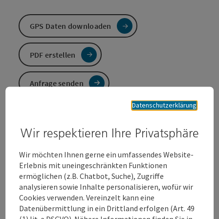
GPS Daten downloaden
PDF erstellen
Anfrage senden
Datenschutzerklärung
Zur Website
Wir respektieren Ihre Privatsphäre
Eine der schönsten Touren der Region. Von der
Wir möchten Ihnen gerne ein umfassendes Website-
historischen Altstadt Steyr über traumhafte Hügel im
Erlebnis mit uneingeschränkten Funktionen
Alpenvorland und die Ausläufer der Kalkalpen.
ermöglichen (z.B. Chatbot, Suche), Zugriffe
analysieren sowie Inhalte personalisieren, wofür wir
Landschaftlich bietet die Kalkalpentour - Bella Vista
Cookies verwenden. Vereinzelt kann eine
alles was das Rennrad-Herz begehrt: Traumhaftes
Datenübermittlung in ein Drittland erfolgen (Art. 49
Panorama, knackige Anstiege und verkehrsarme