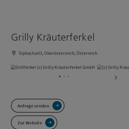
Accesskey
Accesskey
Zum Inhalt
Zum Seitenanfang
[0]
[2]
Grilly Kräuterferkel
Sipbachzell, Oberösterreich, Österreich
nächst
Anfrage senden
Zur Website