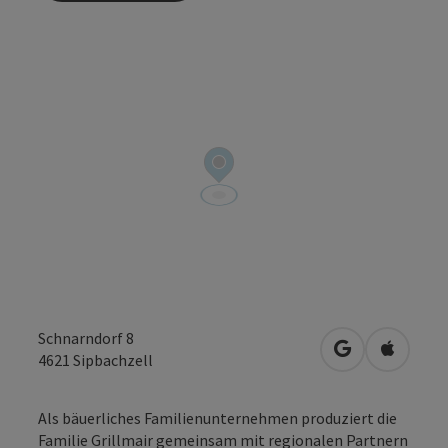
Schnarndorf 8
in Google Map
in Apple
4621
Sipbachzell
Als bäuerliches Familienunternehmen produziert die
Familie Grillmair gemeinsam mit regionalen Partnern