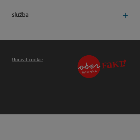
služba
služ
Upravit cookie