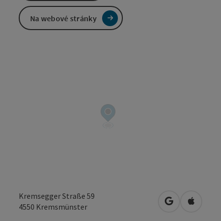
Na webové stránky
Kremsegger Straße 59
Otevřít v Map
Otevřít
4550
Kremsmünster