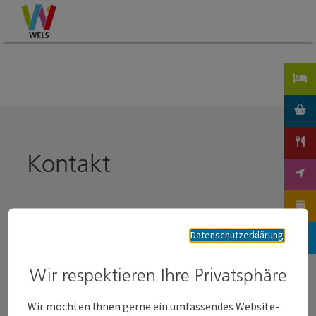
Accesskey
Accesskey
Accesskey
Zum Inhalt
Zur Navigation
Zum Seitenanfang
[0]
[1]
[2]
Kontakt
Wels Marketing & Touristik GmbH
Datenschutzerklärung
Stadtplatz 44
4600 Wels
Wir respektieren Ihre Privatsphäre
Wir möchten Ihnen gerne ein umfassendes Website-
+43 7242 67722 22