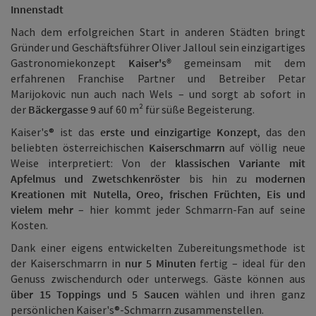
Innenstadt
Nach dem erfolgreichen Start in anderen Städten bringt
Gründer und Geschäftsführer Oliver Jalloul sein einzigartiges
Gastronomiekonzept
Kaiser's®
gemeinsam mit dem
erfahrenen Franchise Partner und Betreiber Petar
Marijokovic nun auch nach Wels – und sorgt ab sofort in
der
Bäckergasse 9
auf 60 m² für süße Begeisterung.
Kaiser's® ist das
erste und einzigartige Konzept
, das den
beliebten österreichischen
Kaiserschmarrn
auf völlig neue
Weise interpretiert: Von der
klassischen Variante mit
Apfelmus und Zwetschkenröster
bis hin zu
modernen
Kreationen mit Nutella, Oreo, frischen Früchten, Eis und
vielem mehr
– hier kommt jeder Schmarrn-Fan auf seine
Kosten.
Dank einer eigens entwickelten Zubereitungsmethode ist
der Kaiserschmarrn in
nur 5 Minuten
fertig – ideal für den
Genuss zwischendurch oder unterwegs. Gäste können aus
über 15 Toppings und 5 Saucen
wählen und ihren ganz
persönlichen Kaiser's®-Schmarrn zusammenstellen.