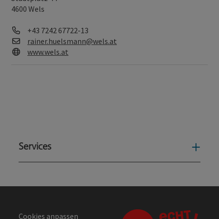
4600 Wels
Telefon
+43 7242 67722-13
E-Mail
rainer.huelsmann@wels.at
Web
www.wels.at
Services
Serv
Cookies anpassen