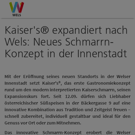
Accesskey
Accesskey
Accesskey
Zum Inhalt
Zur Navigation
Zum Seitenanfang
[0]
[1]
[2]
Kaiser's® expandiert nach
Wels: Neues Schmarrn-
Konzept in der Innenstadt
Mit der Eröffnung seines neuen Standorts in der Welser
Innenstadt setzt Kaiser's®, das erste Gastronomiekonzept
rund um den modern interpretierten Kaiserschmarrn, seinen
Expansionskurs fort. Seit 12.09. dürfen sich Liebhaber
österreichischer Süßspeisen in der Bäckergasse 9 auf eine
innovative Kombination aus Tradition und Zeitgeist freuen –
schnell zubereitet, individuell gestaltbar und ideal für den
Genuss vor Ort oder zum Mitnehmen.
Das innovative Schmarrn-Konzept erobert die Welser