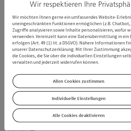
Wir respektieren Ihre Privatsphä
Wir möchten Ihnen gerne ein umfassendes Website-Erlebni
uneingeschränkten Funktionen ermöglichen (z.B. Chatbot, 
Zugriffe analysieren sowie Inhalte personalisieren, wofür w
verwenden. Vereinzelt kann eine Datenübermittlung in ein 
erfolgen (Art. 49 (1) lit. a DSGVO). Nähere Informationen fin
unserer Datenschutzerklärung. Mit Ihrer Zustimmung akzep
die Cookies, die Sie über die individuellen Einstellungen sel
verwalten und jederzeit widerrufen können.
Dokumente:
Foto_EÖ_Kaiser_s__c__WMT.jpg (1 MB)
Allen Cookies zustimmen
70_PA_Neueröffnung_Kaiser_s_Kaiser_schmarrn_in_der_Welse
(152 KB)
Individuelle Einstellungen
Pressekontakt
Alle Cookies deaktivieren
Mag. Rainer Hülsmann
Wels Marketing & Touristik GmbH
Stadtplatz 44