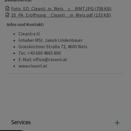
Foto_EÖ_Cleanli_in_Wels__c__WMT.JPG (708 KB)
10_PA_Eröffnung__Cleanli__in_Wels.pdf (133 KB)
Infos und Kontakt:
Cleanli e.U.
Inhaber MSt. Jakob Lindenbauer
Grieskirchner Straße 72, 4600 Wels
Tel.: +43 660 4865 800
E-Mail: office@cleanli.at
www.cleanli.at
Services
Serv