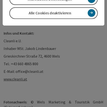
Öffnungszeiten:
Montag bis Samstag: 06:30 – 16:30 Uhr (Nach telefonischer
Vereinbarung sind auch Termine außerhalb der regulären
Alle Cookies deaktivieren
Öffnungszeiten möglich)
Infos und Kontakt:
Cleanli e.U.
Inhaber MSt. Jakob Lindenbauer
Grieskirchner Straße 72, 4600 Wels
Tel.: +43 660 4865 800
E-Mail: office@cleanli.at
www.cleanli.at
Fotonachweis
: © Wels Marketing & Touristik GmbH