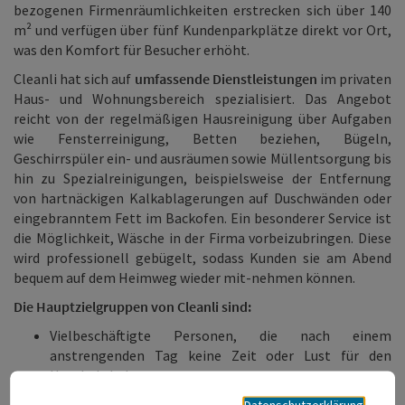
bezogenen Firmenräumlichkeiten erstrecken sich über 140
m² und verfügen über fünf Kundenparkplätze direkt vor Ort,
was den Komfort für Besucher erhöht.
Cleanli hat sich auf
umfassende Dienstleistungen
im privaten
Haus- und Wohnungsbereich spezialisiert. Das Angebot
reicht von der regelmäßigen Hausreinigung über Aufgaben
wie Fensterreinigung, Betten beziehen, Bügeln,
Geschirrspüler ein- und ausräumen sowie Müllentsorgung bis
hin zu Spezialreinigungen, beispielsweise der Entfernung
von hartnäckigen Kalkablagerungen auf Duschwänden oder
eingebranntem Fett im Backofen. Ein besonderer Service ist
die Möglichkeit, Wäsche in der Firma vorbeizubringen. Diese
wird professionell gebügelt, sodass Kunden sie am Abend
bequem auf dem Heimweg wieder mit-nehmen können.
Die Hauptzielgruppen von Cleanli sind:
Vielbeschäftigte Personen, die nach einem
anstrengenden Tag keine Zeit oder Lust für den
Haushalt haben.
Ältere Menschen, die Unterstützung benötigen, um ein
Datenschutzerklärung