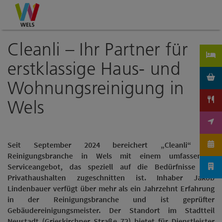
Accesskey
Accesskey
Accesskey
Zum Inhalt
Zur Navigation
Zum Seitenanfang
[0]
[1]
[2]
Cleanli – Ihr Partner für
erstklassige Haus- und
Wohnungsreinigung in
Wels
Seit September 2024 bereichert „Cleanli“ die
Reinigungsbranche in Wels mit einem umfassenden
Serviceangebot, das speziell auf die Bedürfnisse von
Privathaushalten zugeschnitten ist.
Inhaber Jakob
Lindenbauer verfügt über mehr als ein Jahrzehnt Erfahrung
in der Reinigungsbranche und ist geprüfter
Gebäudereinigungsmeister. Der Standort im Stadtteil
Neustadt (Grieskirchner Straße 72) bietet für Dienstleister