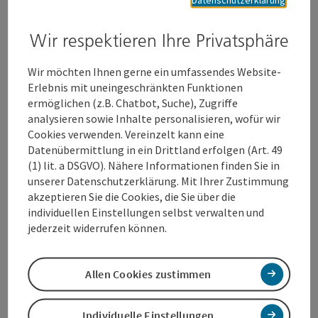
gepflegtes Zuhause zu erhalten.
Wir respektieren Ihre Privatsphäre
Berufstätige Paare mit Kindern, die ihre Freizeit lieber
mit der Familie verbringen möchten, statt mit lästigen
Putzarbeiten.
Wir möchten Ihnen gerne ein umfassendes Website-
Erlebnis mit uneingeschränkten Funktionen
Mehr als nur Reinigung – es geht darum, Lebensqualität zu
ermöglichen (z.B. Chatbot, Suche), Zugriffe
schenken
analysieren sowie Inhalte personalisieren, wofür wir
Ziel von Cleanli ist es, die private Hausreinigung wieder
Cookies verwenden. Vereinzelt kann eine
attraktiver zu machen und den Menschen im stressigen
Datenübermittlung in ein Drittland erfolgen (Art. 49
Alltag eine echte Erleichterung zu bieten. Cleanli schenkt
(1) lit. a DSGVO). Nähere Informationen finden Sie in
nicht nur ein sauberes Zuhause, sondern vor allem mehr Zeit
unserer Datenschutzerklärung. Mit Ihrer Zustimmung
für die Dinge, die wirklich zählen. In einer Welt, in der die
akzeptieren Sie die Cookies, die Sie über die
Anforderungen im Beruf immer weiter steigen, möchte man
individuellen Einstellungen selbst verwalten und
ein Stück Lebensqualität zurückgeben – für mehr
jederzeit widerrufen können.
Entspannung, Wohlbefinden und Zufriedenheit im Alltag. Mit
Cleanli entscheidet man sich für einen vertrauenswürdigen
Partner, der einem mehr Zeit für die wichtigen Dinge im
Allen Cookies zustimmen
Leben schenkt, während das Zuhause in neuem Glanz
erstrahlt.
Individuelle Einstellungen