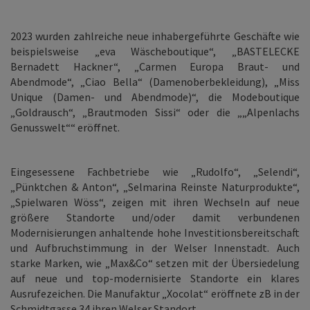
2023 wurden zahlreiche neue inhabergeführte Geschäfte wie
beispielsweise „eva Wäscheboutique“, „BASTELECKE
Bernadett Hackner“, „Carmen Europa Braut- und
Abendmode“, „Ciao Bella“ (Damenoberbekleidung), „Miss
Unique (Damen- und Abendmode)“, die Modeboutique
„Goldrausch“, „Brautmoden Sissi“ oder die „„Alpenlachs
Genusswelt““ eröffnet.
Eingesessene Fachbetriebe wie „Rudolfo“, „Selendi“,
„Pünktchen & Anton“, „Selmarina Reinste Naturprodukte“,
„Spielwaren Wöss“, zeigen mit ihren Wechseln auf neue
größere Standorte und/oder damit verbundenen
Modernisierungen anhaltende hohe Investitionsbereitschaft
und Aufbruchstimmung in der Welser Innenstadt. Auch
starke Marken, wie „Max&Co“ setzen mit der Übersiedelung
auf neue und top-modernisierte Standorte ein klares
Ausrufezeichen. Die Manufaktur „Xocolat“ eröffnete zB in der
Schmidtgasse 34 ihren Welser Standort.