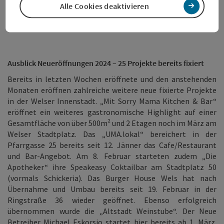
namhaften Marken, wie zB H&M, Fielmann oder Sewa sind ein
Alle Cookies deaktivieren
klares Bekenntnis zur Welser Innenstadt.
Ausblick Neueröffnungen 2024 – 25 Projekte bereits fixiert
Bereits in letzten Wochen eröffnete und den anstehenden
Monaten eröffnen zahlreiche weitere neue fixierte Projekte
in der Welser Innenstadt. „Mit Sorry Mama Kitchen & Bar“
eröffnet ein weiteres gastronomische Highlight auf einer
Gesamtfläche von über 500m² und 2 Etagen noch im März am
Welser Stadtplatz. Das „UMA.lokal“ bereichert in der
Pfarrgasse 25 bereits seit 12. Jänner das Cafe/Restaurant
und Bar-Angebot. Am 8. Februar starteten zudem „Die
Apotheker“ ihre Speakeasy Coktailbar am Stadtplatz 50
(vormals Schickeria). Das Burger House Wels hat nach
Übernahme und Umbau bereits seit 19. Februar in der
Ringstraße 36 wieder geöffnet. Ebenso erfolgreich
übernommen wurde die „Altstadt Weinstube“. Der Neue
Betreiber Michael Eskorsio startet hier bereits ab 1. März.