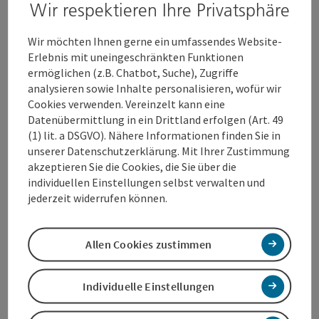
Wir respektieren Ihre Privatsphäre
Wels setzt daher seit Jahren auch konsequent auf
kleinere
Wir möchten Ihnen gerne ein umfassendes Website-
Shopeinheiten
. Die durchschnittliche Shopgröße liegt
Erlebnis mit uneingeschränkten Funktionen
aktuell bei 145 m² (Ö-Schnitt 155m²) in der ABC-Lage bzw.
ermöglichen (z.B. Chatbot, Suche), Zugriffe
bei 160m² in der A-Lage (Ö-Schnitt: 216m²). 2024 wird dieser
analysieren sowie Inhalte personalisieren, wofür wir
Weg konsequent weitergeführt. Neue Mode-Konzepte, wie
Cookies verwenden. Vereinzelt kann eine
die Boutique „Modul F“ (Schmidtgasse 25) mit einem
Datenübermittlung in ein Drittland erfolgen (Art. 49
weiteren Standort in der Innenstadt oder „Chary Chic“
(1) lit. a DSGVO). Nähere Informationen finden Sie in
(Stadtpassage/Stadtplatz39/Freiung) punkten in ihren
unserer Datenschutzerklärung. Mit Ihrer Zustimmung
kleinen und individuellen Stores mit Beratungsqualität und
akzeptieren Sie die Cookies, die Sie über die
Flexibilität.
individuellen Einstellungen selbst verwalten und
jederzeit widerrufen können.
Über die gesamte ABC-Innenstadtlage beläuft sich der
Filialisierungsgrad
des Einzelhandels
auf aktuell nur noch
auf
Allen Cookies zustimmen
25,9 % (Ö-Schnitt: 31,6 %)
. Dennoch ist die A
-Lage für
filialisierte Einzelhändler weiterhin hoch-attraktiv,
der
Filialisierungsgrad liegt hier
bei 43,9 %
(Ö-Schnitt 48,7%).
Individuelle Einstellungen
Neue Anbieter, wie Thalia (seit Februar 2023 zurück in der
Innenstadt) und Vertragsverlängerungen von wichtigen