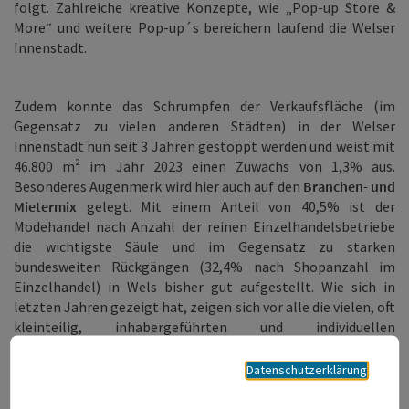
folgt. Zahlreiche kreative Konzepte, wie „Pop-up Store &
More“ und weitere Pop-up´s bereichern laufend die Welser
Innenstadt.
Zudem konnte das Schrumpfen der Verkaufsfläche (im
Gegensatz zu vielen anderen Städten) in der Welser
Innenstadt nun seit 3 Jahren gestoppt werden und weist mit
46.800 m² im Jahr 2023 einen Zuwachs von 1,3% aus.
Besonderes Augenmerk wird hier auch auf den
Branchen- und
Mietermix
gelegt. Mit einem Anteil von 40,5% ist der
Modehandel nach Anzahl der reinen Einzelhandelsbetriebe
die wichtigste Säule und im Gegensatz zu starken
bundesweiten Rückgängen (32,4% nach Shopanzahl im
Einzelhandel) in Wels bisher gut aufgestellt. Wie sich in
letzten Jahren gezeigt hat, zeigen sich vor alle die vielen, oft
kleinteilig, inhabergeführten und individuellen
Betreiberkonzepte im Innenstadt-Einzelhandel als
besonders resilient gegenüber ständig neuen
Datenschutzerklärung
Herausforderungen.