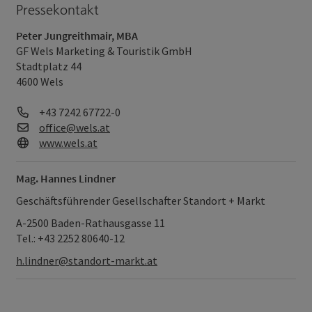
Pressekontakt
Peter Jungreithmair, MBA
GF Wels Marketing & Touristik GmbH
Stadtplatz 44
4600 Wels
Telefon
+43 7242 67722-0
E-Mail
office@wels.at
Web
www.wels.at
Mag. Hannes Lindner
Geschäftsführender Gesellschafter Standort + Markt
A-2500 Baden-Rathausgasse 11
Tel.: +43 2252 80640-12
h.lindner@standort-markt.at