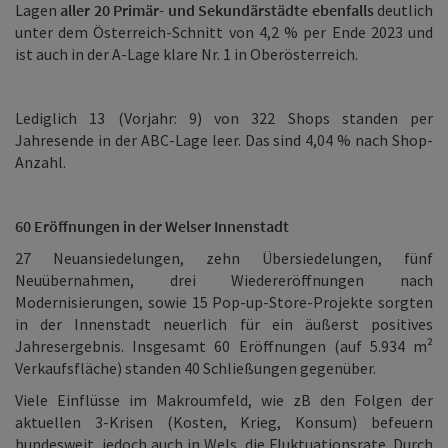
Lagen
aller 20 Primär- und Sekundärstädte ebenfalls
deutlich
unter dem Österreich-Schnitt von 4,2 % per Ende 2023 und
ist auch in der A-Lage klare Nr. 1 in Oberösterreich.
Lediglich 13
(Vorjahr: 9) von 322 Shops standen per
Jahresende in der ABC-Lage leer. Das sind 4,04 % nach Shop-
Anzahl.
60 Eröffnungen in der Welser Innenstadt
27 Neuansiedelungen, zehn Übersiedelungen, fünf
Neuübernahmen, drei Wiedereröffnungen nach
Modernisierungen, sowie 15 Pop-up-Store-Projekte sorgten
in der Innenstadt neuerlich für ein äußerst positives
Jahresergebnis. Insgesamt 60 Eröffnungen (auf 5.934 m²
Verkaufsfläche) standen 40 Schließungen gegenüber.
Viele Einflüsse im Makroumfeld, wie zB den Folgen der
aktuellen 3-Krisen
(Kosten, Krieg, Konsum)
befeuern
bundesweit, jedoch auch in Wels, die Fluktuationsrate. Durch