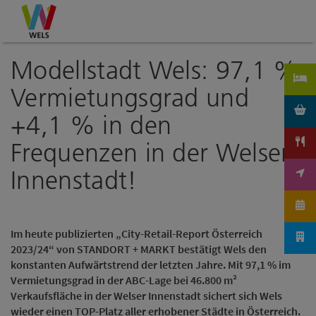
Accesskey
Accesskey
Accesskey
Zum Inhalt
Zur Navigation
Zum Seitenanfang
[0]
[1]
[2]
Modellstadt Wels: 97,1 %
Vermietungsgrad und
+4,1 % in den
Frequenzen in der Welser
Innenstadt!
Im heute publizierten „City-Retail-Report Österreich
2023/24“ von STANDORT + MARKT bestätigt Wels den
konstanten Aufwärtstrend der letzten Jahre. Mit 97,1 % im
Vermietungsgrad in der ABC-Lage bei 46.800 m²
Verkaufsfläche in der Welser Innenstadt sichert sich Wels
wieder einen TOP-Platz aller erhobener Städte in Österreich.