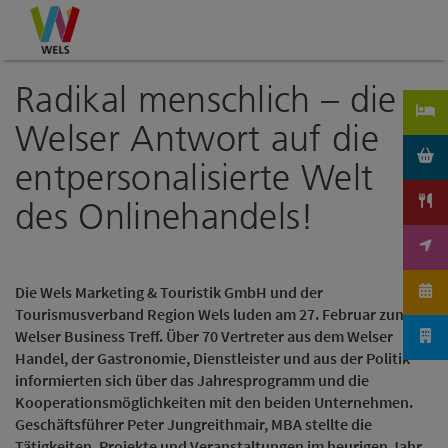
Accesskey
Accesskey
Accesskey
Zum Inhalt
Zur Navigation
Zum Seitenanfang
[0]
[1]
[2]
Radikal menschlich – die
Welser Antwort auf die
entpersonalisierte Welt
des Onlinehandels!
Die Wels Marketing & Touristik GmbH und der
Tourismusverband Region Wels luden am 27. Februar zum
Welser Business Treff. Über 70 Vertreter aus dem Welser
Handel, der Gastronomie, Dienstleister und aus der Politik
informierten sich über das Jahresprogramm und die
Kooperationsmöglichkeiten mit den beiden Unternehmen.
Geschäftsführer Peter Jungreithmair, MBA stellte die
Tätigkeiten, Projekte und Veranstaltungen im heurigen Jahr