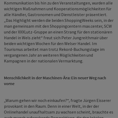
Kommunikation bis hin zu den Veranstaltungen, wurden alle
wichtigen Maßnahmen und Kooperationsmöglichkeiten für
alle Händler, Gastronomen und Dienstleister präsentiert.
„Das Highlight werden die beiden ShoppingWeeks sein, in der
man gemeinsam mit den Shoppingcentern max.center, SCW
und der XXXLutz-Gruppe an einen Strang für den stationären
Handel in Wels zieht“ freut sich Peter Jungreithmair über
beiden wichtigen Wochen für den Welser Handel. Im
Tourismus arbeitet man trotz Rekord-Buchungslage im
vergangenen Jahr an weiteren Möglichkeiten und
Kampagnen in der nationalen Vermarktung.
Menschlichkeit in der Maschinen-Ära: Ein neuer Weg nach
vorne
„Warum gehen wir noch einkaufen?“, fragte Jürgen Eisserer
provokant in den Raum. Denn in einer Welt, in der der
Onlinehandel unaufhaltsam zu wachsen scheint, brauchte es
auch manch aufweckende Perspektiven, die den lokalen