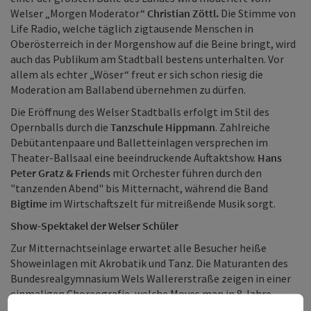
Welser „Morgen Moderator“
Christian Zöttl.
Die Stimme von
Life Radio, welche täglich zigtausende Menschen in
Oberösterreich in der Morgenshow auf die Beine bringt, wird
auch das Publikum am Stadtball bestens unterhalten. Vor
allem als echter „Wöser“ freut er sich schon riesig die
Moderation am Ballabend übernehmen zu dürfen.
Die Eröffnung des Welser Stadtballs erfolgt im Stil des
Opernballs durch die
Tanzschule Hippmann
. Zahlreiche
Debütantenpaare und Balletteinlagen versprechen im
Theater-Ballsaal eine beeindruckende Auftaktshow.
Hans
Peter Gratz & Friends
mit Orchester führen durch den
"tanzenden Abend" bis Mitternacht, während die Band
Bigtime
im Wirtschaftszelt für mitreißende Musik sorgt.
Show-Spektakel der Welser Schüler
Zur Mitternachtseinlage erwartet alle Besucher heiße
Showeinlagen mit Akrobatik und Tanz. Die Maturanten des
Bundesrealgymnasium Wels Wallererstraße zeigen in einer
einmaligen Choreografie, welche Moves man in 8 Jahre
Sportrealgymnasium erlernen kann.