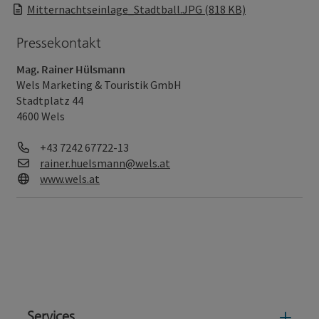
Mitternachtseinlage_Stadtball.JPG (818 KB)
Pressekontakt
Mag. Rainer Hülsmann
Wels Marketing & Touristik GmbH
Stadtplatz 44
4600 Wels
Telefon
+43 7242 67722-13
E-Mail
rainer.huelsmann@wels.at
Web
www.wels.at
Services
Serv