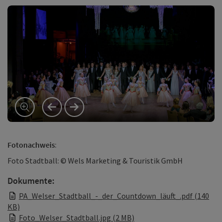
vorheriges Element
nächstes Element
Fotonachweis
:
Foto Stadtball: © Wels Marketing & Touristik GmbH
Dokumente:
PA_Welser_Stadtball_-_der_Countdown_läuft_.pdf (140
KB)
Foto_Welser_Stadtball.jpg (2 MB)