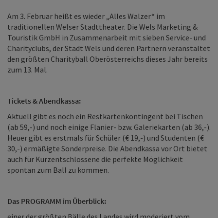
Am 3. Februar heißt es wieder „Alles Walzer“ im
traditionellen Welser Stadttheater. Die Wels Marketing &
Touristik GmbH in Zusammenarbeit mit sieben Service- und
Charityclubs, der Stadt Wels und deren Partnern veranstaltet
den größten Charityball Oberösterreichs dieses Jahr bereits
zum 13. Mal.
Tickets & Abendkassa:
Aktuell gibt es noch ein Restkartenkontingent bei Tischen
(ab 59,-) und noch einige Flanier- bzw. Galeriekarten (ab 36,-).
Heuer gibt es erstmals für Schüler (€ 19,-) und Studenten (€
30,-) ermäßigte Sonderpreise. Die Abendkassa vor Ort bietet
auch für Kurzentschlossene die perfekte Möglichkeit
spontan zum Ball zu kommen.
Das PROGRAMM im Überblick:
einer der größten Bälle des Landes wird moderiert vom