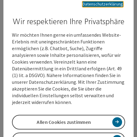
Datenschutzerklärung
Luxuspreise für die Tombola:
Mit einem Tombolalos von € 5,- kann man auch heuer wieder
Wir respektieren Ihre Privatsphäre
luxuriöse Preise im Gesamtwert von mehreren tausend Euro
gewinnen. Der Hauptpreis, ein Deluxe-Urlaub inkl. Flug und
Wir möchten Ihnen gerne ein umfassendes Website-
Transfer nach BALI für zwei Personen, wird von
KUONI Reisen
Erlebnis mit uneingeschränkten Funktionen
und
Turkish Airlines
zur Verfügung gestellt. Kulinarische
ermöglichen (z.B. Chatbot, Suche), Zugriffe
Genüsse gibt es bei
WEBER GRILL
, die einen Grillkurs für 15
analysieren sowie Inhalte personalisieren, wofür wir
Personen verlosen. Weiters stellt
Hänsel und Gretel
einen
Cookies verwenden. Vereinzelt kann eine
Smoking
zur Verfügung, samt
Fotoshooting
von René Hauser,
Datenübermittlung in ein Drittland erfolgen (Art. 49
ein
500 Euro Wels Card
gibt die
Welser Kaufmannschaft
zur
(1) lit. a DSGVO). Nähere Informationen finden Sie in
Tombola und
Pappas Gunskirchen
sorgt noch mit dem
unserer Datenschutzerklärung. Mit Ihrer Zustimmung
passenden Mercedes für ein Wochenende für den fahrbaren
akzeptieren Sie die Cookies, die Sie über die
Untersatz. Das
max.center
sponsort
50 x Zehner max.center
individuellen Einstellungen selbst verwalten und
Gutscheine und von
Optik Schwabegger
gibt es eine
jederzeit widerrufen können.
Markenbrille im Wert von 500 Euro
als Preis. In Summe
warten auf die Gewinner und Gewinnerinnen
unterschiedlichste Preise – davon ein jeder Preis ein
Allen Cookies zustimmen
absolutes Highlight!