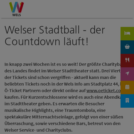
Accesskey
Accesskey
Accesskey
Zum Inhalt
Zur Navigation
Zum Seitenanfang
[0]
[1]
[2]
Welser Stadtball - der
Countdown läuft!
In knapp zwei Wochen ist es so weit! Der größte Charityball
des Landes findet im Welser Stadttheater statt. Drei Viertel
der Tickets sind schon vergriffen - aktuell kann man die
beliebten Tickets noch in der Wels Info am Stadtplatz 44, bei
Ö-Ticket Partnern oder direkt online auf
www.oeticket.com
kaufen. Für Kurzentschlossene wird es auch eine Abendkassa
im Stadttheater geben. Es erwarten die Besucher
musikalische Highlights, eine Traumtombola, eine
spektakuläre Mitternachtseinlage, gefolgt von einer süßen
Überraschung, sowie verschiedene Bars, betreut von den
Welser Service- und Charityclubs.