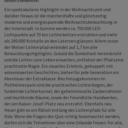
neuen Elementen
Ein spektakuläres Highlight in der Weihnachtszeit und
darüber hinaus ist die märchenhafte und gleichzeitig
moderne und energiesparende Weihnachtsbeleuchtung in
der Innenstadt. In Summe werden ca. 750.000 LED-
Lichtpunkte auf 70 km Lichterketten erstrahlen und mehr
als 100.000 Kristalle an den Laternen glänzen. Allem voran
der Welser Lichterpfad verbindet auf 1,7 km alle
Beleuchtungshighlights. Sobald die Dunkelheit hereinbricht
und die Lichter zum Leben erwachen, entfaltet der Pfad seine
prachtvolle Magie. Ein visuelles Erlebnis, gekoppelt mit
wissenswerten Geschichten, bieten für jede Generation ein
Abenteuer der Extraklasse. Neu hinzugekommen im
Pollheimerpark sind die prachtvollen Lichterbögen, der
funkelnde Lichtertunnel, der geheimnisvolle Zauberrahmen
und leuchtende Bäume, sowie der freundliche Handwerker,
der am Kaiser-Josef-Platz neu erstrahlt. Ebenfalls neu:
Heuer gibt es ein Rätsel entlang des Lichterpfads für alle
Kids. Wenn die Fragen des Quiz richtig beantwortet werden,
dürfen sich die Teilnehmer über eine Urkunde freuen. Für alle,