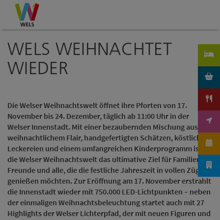
Accesskey
Accesskey
Accesskey
Zum Inhalt
Zur Navigation
Zum Seitenanfang
[0]
[1]
[2]
WELS WEIHNACHTET
WIEDER
Die Welser Weihnachtswelt öffnet ihre Pforten von 17.
November bis 24. Dezember, täglich ab 11:00 Uhr in der
Welser Innenstadt. Mit einer bezaubernden Mischung aus
weihnachtlichem Flair, handgefertigten Schätzen, köstlichen
Leckereien und einem umfangreichen Kinderprogramm ist
die Welser Weihnachtswelt das ultimative Ziel für Familien,
Freunde und alle, die die festliche Jahreszeit in vollen Zügen
genießen möchten. Zur Eröffnung am 17. November erstrahlt
die Innenstadt wieder mit 750.000 LED-Lichtpunkten – neben
der einmaligen Weihnachtsbeleuchtung startet auch mit 27
Highlights der Welser Lichterpfad, der mit neuen Figuren und