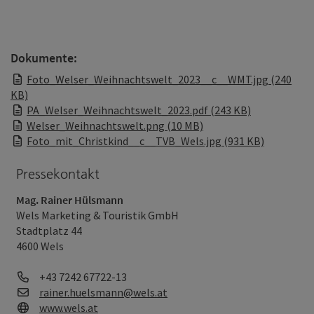
Dokumente:
Foto_Welser_Weihnachtswelt_2023__c__WMT.jpg (240
KB)
PA_Welser_Weihnachtswelt_2023.pdf (243 KB)
Welser_Weihnachtswelt.png (10 MB)
Foto_mit_Christkind__c__TVB_Wels.jpg (931 KB)
Pressekontakt
Mag. Rainer Hülsmann
Wels Marketing & Touristik GmbH
Stadtplatz 44
4600 Wels
Telefon
+43 7242 67722-13
E-Mail
rainer.huelsmann@wels.at
Web
www.wels.at