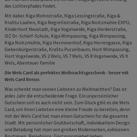
des Lichterpfades findet.
Mit dabei: Kiga Mohnstraße, Kiga Lessingstraße, Kiga &
KraStu Laahen, Kiga Negrellistraße, Kiga Noitzmühle EXPO,
Kinderhort Neustadt, Kiga Vogelweide, Kiga Herderstraße,
ISZ Dr.-Schärf-Schule, Kiga Wimpassing, Kiga Wimpassing,
Kiga Noitzmühle, Kiga Herminenhof, Kiga Herrengasse, Kiga
Siebenbürgerstraße, KraStu Purzelbaum, Hort Wimpassing,
Hort Vogelweide, VS 2 Wels, VS 7 Wels, VS 8 Vogelweide, VS 9
Wels, Abenteuer Familie
Die Wels Card als perfektes Weihnachtsgeschenk - heuer mit
Wels Card Bonus
Was schenkt man seinen Liebsten zu Weihnachten? Das ist
jedes Jahr die entscheidende Frage. Ein unpersönlicher
Gutschein soll es auch nicht sein. Zum Glück gibt es die Wels
Card, um ihren Liebsten eine kleine Freude zu bereiten, denn
mit der Wels Card hat man einen Gutschein für die gesamte
Stadt. Mit persönlicher Grußbotschaft, individuellem Design
und Beladung hat man von großen Modemarken, exklusiven
Boutiquen, Reisebüros, Gastronomiebetrieben,