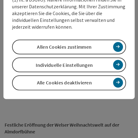
Öffnungszeiten Fahrgeschäfte: Montag bis Sonntag, 11:00 –
unserer Datenschutzerklärung. Mit Ihrer Zustimmung
21:00 Uhr | Öffnungszeiten Ponyreiten: Montag bis
akzeptieren Sie die Cookies, die Sie über die
Donnerstag, 13:00 – 21:00 Uhr, Freitag bis Sonntag, 11:00 –
individuellen Einstellungen selbst verwalten und
21:00 Uhr
jederzeit widerrufen können.
Engerlbotschafter
Allen Cookies zustimmen
Die kleinen Helferlein des Christkinds versprühen freitags
und samstags vorweihnachtliche Stimmung und verteilen
Individuelle Einstellungen
köstliche Süßigkeiten am Markt.
Alle Cookies deaktivieren
EVENT-HIGHLIGHTS
Festliche Eröffnung der Welser Weihnachtswelt auf der
Almdorfbühne