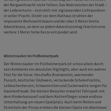
der Bergweihnacht nicht fehlen. Das Wahrzeichen der Stadt –
der Ledererturm – erstrahlt mit zigtausenden Lichtpunkten
in voller Pracht. Direkt vor dem Rathaus strahlen der
imposante Weihnachtsbaum und der über 5 Meter breite
Adventkranz, an dem an jedem Adventsonntag feierlich eine
weitere 1 Meter hohe Kerze entzündet wird.
Winterzauber im Pollheimerpark
Der Winterzauber im Pollheimerpark ist schon allein durch
sein Ambiente ein absolutes Highlight, aber auch ein wahres
Fest für die Sinne. Herzhafte Bratwürstel, wärmender
Punsch, köstlicher Glühwein, verlockende Schokofrüchte,
Lebkuchenherzen, Schaumrollen und Zuckerwatte sorgen für
Gaumenfreude. Die kleinen Besucher erwartet Fahrspaß mit
dem Kinderkarussell und dem Kettenflieger sowie endlose
Unterhaltung am neuen Spielplatz. Auch beim Reiten und
Streicheln der Ponys erleben die kleinen Gäste ein Abenteuer.