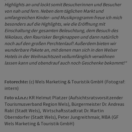
Highlights an und lockt somit Besucherinnen und Besucher
von nah und fern. Neben dem täglichen Markt und
umfangreichen Kinder- und Musikprogramm freue ich mich
besonders auf die Highlights, wie die Eröffnung mit
Einschaltung der gesamten Beleuchtung, dem Besuch des
Nikolaus, den Raurisker Bergknappen und dann natürlich
noch auf den großen Perchtenlauf! Außerdem bieten wir
wunderbare Pakete an, mit denen man sich in den Welser
Hotels in der Weihnachtszeit vollumfänglich verwöhnen
lassen kann und obendrauf auch noch Geschenke bekommt!“
Fotorechte:
(c) Wels Marketing & Touristik GmbH (Fotograf:
intern)
Foto v.l.n.r.:
KR Helmut Platzer (Aufsichtsratsvorsitzender
Tourismusverband Region Wels), Bürgermeister Dr. Andreas
Rabl (Stadt Wels), Wirtschaftsstadtrat Dr. Martin
Oberndorfer (Stadt Wels), Peter Jungreithmair, MBA (GF
Wels Marketing & Touristik GmbH)