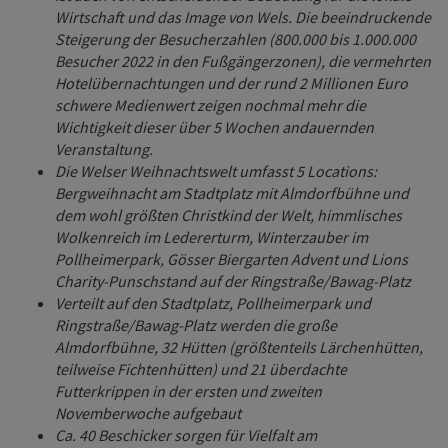
Wirtschaft und das Image von Wels. Die beeindruckende
Steigerung der Besucherzahlen (800.000 bis 1.000.000
Besucher 2022 in den Fußgängerzonen), die vermehrten
Hotelübernachtungen und der rund 2 Millionen Euro
schwere Medienwert zeigen nochmal mehr die
Wichtigkeit dieser über 5 Wochen andauernden
Veranstaltung.
Die Welser Weihnachtswelt umfasst 5 Locations:
Bergweihnacht am Stadtplatz mit Almdorfbühne und
dem wohl größten Christkind der Welt, himmlisches
Wolkenreich im Ledererturm, Winterzauber im
Pollheimerpark, Gösser Biergarten Advent und Lions
Charity-Punschstand auf der Ringstraße/Bawag-Platz
Verteilt auf den Stadtplatz, Pollheimerpark und
Ringstraße/Bawag-Platz werden die große
Almdorfbühne, 32 Hütten (größtenteils Lärchenhütten,
teilweise Fichtenhütten) und 21 überdachte
Futterkrippen in der ersten und zweiten
Novemberwoche aufgebaut
Ca. 40 Beschicker sorgen für Vielfalt am