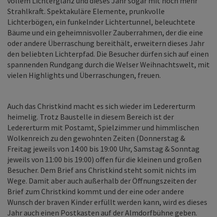
vollem Lichterglanz und dieses Jahr sogar mit noch mehr
Strahlkraft. Spektakuläre Elemente, prunkvolle
Lichterbögen, ein funkelnder Lichtertunnel, beleuchtete
Bäume und ein geheimnisvoller Zauberrahmen, der die eine
oder andere Überraschung bereithält, erweitern dieses Jahr
den beliebten Lichterpfad. Die Besucher dürfen sich auf einen
spannenden Rundgang durch die Welser Weihnachtswelt, mit
vielen Highlights und Überraschungen, freuen.
Auch das Christkind macht es sich wieder im Ledererturm
heimelig. Trotz Baustelle in diesem Bereich ist der
Ledererturm mit Postamt, Spielzimmer und himmlischen
Wolkenreich zu den gewohnten Zeiten (Donnerstag &
Freitag jeweils von 14:00 bis 19:00 Uhr, Samstag & Sonntag
jeweils von 11:00 bis 19:00) offen für die kleinen und großen
Besucher. Dem Brief ans Christkind steht somit nichts im
Wege. Damit aber auch außerhalb der Öffnungszeiten der
Brief zum Christkind kommt und der eine oder andere
Wunsch der braven Kinder erfüllt werden kann, wird es dieses
Jahr auch einen Postkasten auf der Almdorfbühne geben.