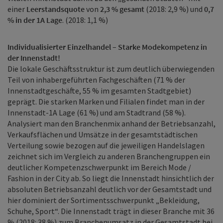
einer
Leerstandsquote
von
2,3 % gesamt
(2018: 2,9 %) und
0,7
% in der 1A Lage
. (2018: 1,1 %)
Individualisierter Einzelhandel – Starke Modekompetenz in
der Innenstadt!
Die lokale Geschäftsstruktur ist zum deutlich überwiegenden
Teil von inhabergeführten Fachgeschäften (71 % der
Innenstadtgeschäfte, 55 % im gesamten Stadtgebiet)
geprägt. Die starken Marken und Filialen findet man in der
Innenstadt-1A Lage (61 %) und am Stadtrand (58 %).
Analysiert man den Branchenmix anhand der Betriebsanzahl,
Verkaufsflächen und Umsätze in der gesamtstädtischen
Verteilung sowie bezogen auf die jeweiligen Handelslagen
zeichnet sich im Vergleich zu anderen Branchengruppen ein
deutlicher Kompetenzschwerpunkt im Bereich Mode /
Fashion in der City ab. So liegt die Innenstadt hinsichtlich der
absoluten Betriebsanzahl deutlich vor der Gesamtstadt und
hier dominiert der Sortimentsschwerpunkt „Bekleidung,
Schuhe, Sport“. Die Innenstadt trägt in dieser Branche mit 36
% (2018: 38 %) zum Branchenumsatz in der Gesamtstadt bei,