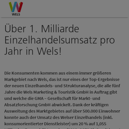
Accesskey
Accesskey
Accesskey
Zum Inhalt
Zur Navigation
Zum Seitenanfang
[0]
[1]
[2]
Über 1. Milliarde
Einzelhandelsumsatz pro
Jahr in Wels!
Die Konsumenten kommen aus einem immer größeren
Markgebiet nach Wels, das ist nur eines der Top-Ergebnisse
der neuen Einzelhandels- und Strukturanalyse, die alle fünf
Jahre die Wels Marketing & Touristik GmbH in Auftrag gibt
und welche die GMA – Gesellschaft für Markt- und
Absatzforschung GmbH abwickelt. Dank der kräftigen
Ausweitung des Marktgebietes auf über 500.000 Einwohner
konnte auch der Umsatz des Welser Einzelhandels (inkl.
konsumorientierter Dienstleister) um 20 % auf 1,055