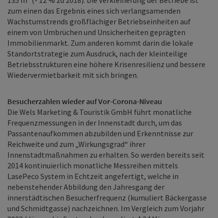
135 m² (- 12 % zu 2018). Die Verkleinerung der Betriebe ist
zum einen das Ergebnis eines sich verlangsamenden
Wachstumstrends großflächiger Betriebseinheiten auf
einem von Umbrüchen und Unsicherheiten geprägten
Immobilienmarkt. Zum anderen kommt darin die lokale
Standortstrategie zum Ausdruck, nach der kleinteilige
Betriebsstrukturen eine höhere Krisenresilienz und bessere
Wiedervermietbarkeit mit sich bringen.
Besucherzahlen wieder auf Vor-Corona-Niveau
Die Wels Marketing & Touristik GmbH führt monatliche
Frequenzmessungen in der Innenstadt durch, um das
Passantenaufkommen abzubilden und Erkenntnisse zur
Reichweite und zum „Wirkungsgrad“ ihrer
Innenstadtmaßnahmen zu erhalten. So werden bereits seit
2014 kontinuierlich monatliche Messreihen mittels
LasePeco System in Echtzeit angefertigt, welche in
nebenstehender Abbildung den Jahresgang der
innerstädtischen Besucherfrequenz (kumuliert Bäckergasse
und Schmidtgasse) nachzeichnen. Im Vergleich zum Vorjahr