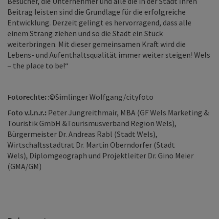
Besucher, die Unternehmer und alle die in der Stadt Ihren
Beitrag leisten sind die Grundlage für die erfolgreiche
Entwicklung. Derzeit gelingt es hervorragend, dass alle
einem Strang ziehen und so die Stadt ein Stück
weiterbringen. Mit dieser gemeinsamen Kraft wird die
Lebens- und Aufenthaltsqualität immer weiter steigen! Wels
– the place to be!“
Fotorechte:
:©Simlinger Wolfgang/cityfoto
Foto v.l.n.r.:
Peter Jungreithmair, MBA (GF Wels Marketing &
Touristik GmbH &Tourismusverband Region Wels),
Bürgermeister Dr. Andreas Rabl (Stadt Wels),
Wirtschaftsstadtrat Dr. Martin Oberndorfer (Stadt
Wels), Diplomgeograph und Projektleiter Dr. Gino Meier
(GMA/GM)