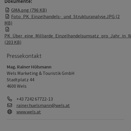
Dokumente:
GMA.png (796 KB)
Foto_PK_Einzelhandels-_und_Strukturanalyse.JPG (2
MB)
PK_Über_eine_Milliarde_Einzelhandelsumsatz_pro_Jahr_in_W
(203 KB)
Pressekontakt
Mag. Rainer Hülsmann
Wels Marketing & Touristik GmbH
Stadtplatz 44
4600 Wels
Telefon
+43 7242 67722-13
E-Mail
rainer.huelsmann@wels.at
Web
www.wels.at