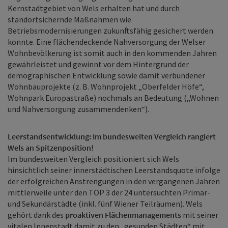
Kernstadtgebiet von Wels erhalten hat und durch
standortsichernde Maßnahmen wie
Betriebsmodernisierungen zukunftsfähig gesichert werden
konnte. Eine flächendeckende Nahversorgung der Welser
Wohnbevölkerung ist somit auch in den kommenden Jahren
gewährleistet und gewinnt vor dem Hintergrund der
demographischen Entwicklung sowie damit verbundener
Wohnbauprojekte (z. B. Wohnprojekt „Oberfelder Höfe“,
Wohnpark Europastraße) nochmals an Bedeutung („Wohnen
und Nahversorgung zusammendenken“).
Leerstandsentwicklung: Im bundesweiten Vergleich rangiert
Wels an Spitzenposition!
Im bundesweiten Vergleich positioniert sich Wels
hinsichtlich seiner innerstädtischen Leerstandsquote infolge
der erfolgreichen Anstrengungen in den vergangenen Jahren
mittlerweile unter den TOP 3 der 24 untersuchten Primär-
und Sekundärstädte (inkl. fünf Wiener Teilräumen). Wels
gehört dank des
proaktiven Flächenmanagements
mit seiner
vitalen Innenstadt damit zu den „gesunden Städten“ mit