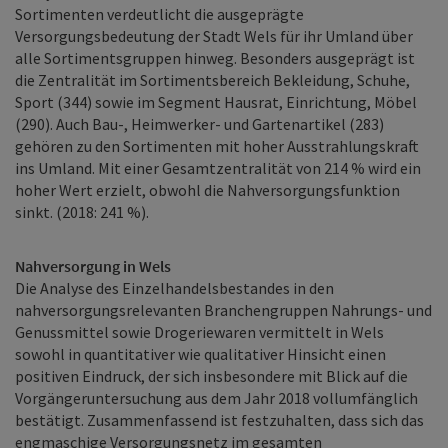
Sortimenten verdeutlicht die ausgeprägte
Versorgungsbedeutung der Stadt Wels für ihr Umland über
alle Sortimentsgruppen hinweg. Besonders ausgeprägt ist
die Zentralität im Sortimentsbereich Bekleidung, Schuhe,
Sport (344) sowie im Segment Hausrat, Einrichtung, Möbel
(290). Auch Bau-, Heimwerker- und Gartenartikel (283)
gehören zu den Sortimenten mit hoher Ausstrahlungskraft
ins Umland. Mit einer Gesamtzentralität von 214 % wird ein
hoher Wert erzielt, obwohl die Nahversorgungsfunktion
sinkt. (2018: 241 %).
Nahversorgung in Wels
Die Analyse des Einzelhandelsbestandes in den
nahversorgungsrelevanten Branchengruppen Nahrungs- und
Genussmittel sowie Drogeriewaren vermittelt in Wels
sowohl in quantitativer wie qualitativer Hinsicht einen
positiven Eindruck, der sich insbesondere mit Blick auf die
Vorgängeruntersuchung aus dem Jahr 2018 vollumfänglich
bestätigt. Zusammenfassend ist festzuhalten, dass sich das
engmaschige Versorgungsnetz im gesamten