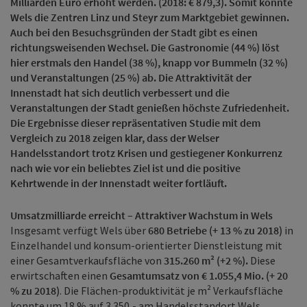
Milliarden Euro erhöht werden. (2018: € 879,3). Somit konnte
Wels die Zentren Linz und Steyr zum Marktgebiet gewinnen.
Auch bei den Besuchsgründen der Stadt gibt es einen
richtungsweisenden Wechsel. Die Gastronomie (44 %) löst
hier erstmals den Handel (38 %), knapp vor Bummeln (32 %)
und Veranstaltungen (25 %) ab. Die Attraktivität der
Innenstadt hat sich deutlich verbessert und die
Veranstaltungen der Stadt genießen höchste Zufriedenheit.
Die Ergebnisse dieser repräsentativen Studie mit dem
Vergleich zu 2018 zeigen klar, dass der Welser
Handelsstandort trotz Krisen und gestiegener Konkurrenz
nach wie vor ein beliebtes Ziel ist und die positive
Kehrtwende in der Innenstadt weiter fortläuft.
Umsatzmilliarde erreicht – Attraktiver Wachstum in Wels
Insgesamt verfügt Wels über
680 Betriebe (+ 13 % zu 2018)
in
Einzelhandel und konsum-orientierter Dienstleistung mit
einer Gesamtverkaufsfläche von
315.260 m² (+2 %).
Diese
erwirtschaften einen
Gesamtumsatz von € 1.055,4 Mio. (+ 20
% zu 2018)
. Die Flächen-produktivität je m² Verkaufsfläche
konnte um 18 % auf 3.350,- am Handelsstandort Wels