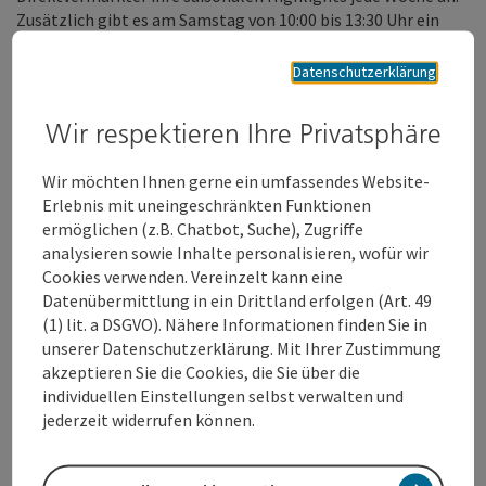
Zusätzlich gibt es am Samstag von 10:00 bis 13:30 Uhr ein
Frühschoppen mit Live-Musik sowie eine „voi guade“
Verpflegung.
Datenschutzerklärung
Wir respektieren Ihre Privatsphäre
VOI GUAD Produkte in der Wels Info:
Wir möchten Ihnen gerne ein umfassendes Website-
Erlebnis mit uneingeschränkten Funktionen
In der Wels Info am Stadtplatz gibt es die beiden VOI GUAD
ermöglichen (z.B. Chatbot, Suche), Zugriffe
Produkte des Tourismusverbandes Region Wels, das Voi Guad
analysieren sowie Inhalte personalisieren, wofür wir
Gutscheinheft und das Voi Guad Kochbuch, noch zusätzlich zu
Cookies verwenden. Vereinzelt kann eine
erwerben. Außerdem bekommt man den ganzen September
Datenübermittlung in ein Drittland erfolgen (Art. 49
beim Kauf eines Voi Guad Kochbuchs in der Wels Info das Voi
(1) lit. a DSGVO). Nähere Informationen finden Sie in
Guad Gutscheinheft GRATIS dazu. Die Öffnungszeiten der
unserer Datenschutzerklärung. Mit Ihrer Zustimmung
Wels Info sind immer von Montag bis Freitag von 09:00 bis
akzeptieren Sie die Cookies, die Sie über die
12:00 und 13:00 bis 18:00 Uhr.
individuellen Einstellungen selbst verwalten und
jederzeit widerrufen können.