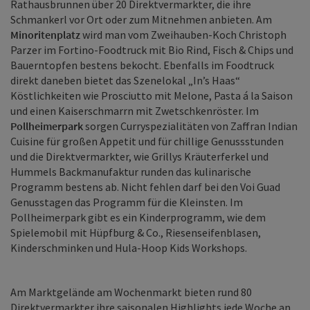
Rathausbrunnen über 20 Direktvermarkter, die ihre
Schmankerl vor Ort oder zum Mitnehmen anbieten. Am
Minoritenplatz
wird man vom Zweihauben-Koch Christoph
Parzer im Fortino-Foodtruck mit Bio Rind, Fisch & Chips und
Bauerntopfen bestens bekocht. Ebenfalls im Foodtruck
direkt daneben bietet das Szenelokal „In’s Haas“
Köstlichkeiten wie Prosciutto mit Melone, Pasta á la Saison
und einen Kaiserschmarrn mit Zwetschkenröster. Im
Pollheimerpark
sorgen Curryspezialitäten von Zaffran Indian
Cuisine für großen Appetit und für chillige Genussstunden
und die Direktvermarkter, wie Grillys Kräuterferkel und
Hummels Backmanufaktur runden das kulinarische
Programm bestens ab. Nicht fehlen darf bei den Voi Guad
Genusstagen das Programm für die Kleinsten. Im
Pollheimerpark gibt es ein Kinderprogramm, wie dem
Spielemobil mit Hüpfburg & Co., Riesenseifenblasen,
Kinderschminken und Hula-Hoop Kids Workshops.
Am Marktgelände am Wochenmarkt bieten rund 80
Direktvermarkter ihre saisonalen Highlights jede Woche an.