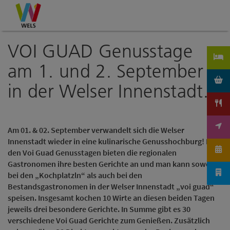
Accesskey
Accesskey
Accesskey
Zum Inhalt
Zur Navigation
Zum Seitenanfang
[0]
[1]
[2]
VOI GUAD Genusstage
am 1. und 2. September
in der Welser Innenstadt.
Am 01. & 02. September verwandelt sich die Welser
Innenstadt wieder in eine kulinarische Genusshochburg! Bei
den Voi Guad Genusstagen bieten die regionalen
Gastronomen ihre besten Gerichte an und man kann sowohl
bei den „Kochplatzln“ als auch bei den
Bestandsgastronomen in der Welser Innenstadt „voi guad“
speisen. Insgesamt kochen 10 Wirte an diesen beiden Tagen
jeweils drei besondere Gerichte. In Summe gibt es 30
verschiedene Voi Guad Gerichte zum Genießen. Zusätzlich