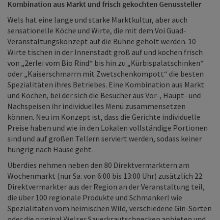
Kombination aus Markt und frisch gekochten Genussteller
Wels hat eine lange und starke Marktkultur, aber auch
sensationelle Köche und Wirte, die mit dem Voi Guad-
Veranstaltungskonzept auf die Bühne geholt werden. 10
Wirte tischen in der Innenstadt groß auf und kochen frisch
von „2erlei vom Bio Rind“ bis hin zu „Kürbispalatschinken“
oder „Kaiserschmarrn mit Zwetschenkompott“ die besten
Spezialitäten ihres Betriebes. Eine Kombination aus Markt
und Kochen, bei der sich die Besucher aus Vor-, Haupt- und
Nachspeisen ihr individuelles Menü zusammensetzen
können. Neu im Konzept ist, dass die Gerichte individuelle
Preise haben und wie in den Lokalen vollständige Portionen
sind und auf großen Tellern serviert werden, sodass keiner
hungrig nach Hause geht.
Überdies nehmen neben den 80 Direktvermarktern am
Wochenmarkt (nur Sa. von 6:00 bis 13:00 Uhr) zusätzlich 22
Direktvermarkter aus der Region an der Veranstaltung teil,
die über 100 regionale Produkte und Schmankerl wie
Spezialitäten vom heimischen Wild, verschiedene Gin-Sorten
oder die original Welser Sauerkrautschnecken anbieten und