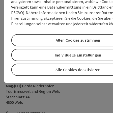
analysieren sowie Inhalte personalisieren, wofür wir Cooki
Vereinzelt kann eine Datenübermittlung in ein Drittland erfo
DSGVO). Nähere Informationen finden Sie in unserer Daten
Ihrer Zustimmung akzeptieren Sie die Cookies, die Sie über 
Dokumente:
Einstellungen selbst verwalten und jederzeit widerrufen k
Fam.Yilmaz_FotoFMZ.jpg (1 MB)
Allen Cookies zustimmen
Medieninformation_WelsVeranstaltungsortmitGeschichte_Ze
(34 KB)
Individuelle Einstellungen
WirtschafstourismusMesseWelsVeranstaltungsbesucherInnen_
(352 KB)
Alle Cookies deaktivieren
Pressekontakt
Mag.(FH) Gerda Niederhofer
Tourismusverband Region Wels
Stadtplatz 44
4600 Wels