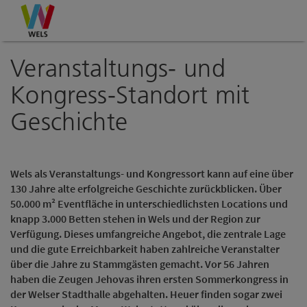
Accesskey
Accesskey
Accesskey
Zum Inhalt
Zur Navigation
Zum Seitenanfang
[0]
[1]
[2]
Veranstaltungs- und
Kongress-Standort mit
Geschichte
Wels als Veranstaltungs- und Kongressort kann auf eine über
130 Jahre alte erfolgreiche Geschichte zurückblicken. Über
50.000 m² Eventfläche in unterschiedlichsten Locations und
knapp 3.000 Betten stehen in Wels und der Region zur
Verfügung. Dieses umfangreiche Angebot, die zentrale Lage
und die gute Erreichbarkeit haben zahlreiche Veranstalter
über die Jahre zu Stammgästen gemacht. Vor 56 Jahren
haben die Zeugen Jehovas ihren ersten Sommerkongress in
der Welser Stadthalle abgehalten. Heuer finden sogar zwei