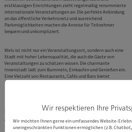
erstklassigen Einrichtungen zieht regelmäßig renommierte
internationale Veranstaltungen an. Die perfekte Anbindung
an das öffentliche Verkehrsnetz und ausreichend
Parkmöglichkeiten machen die Anreise für Teilnehmer
bequem und unkompliziert.
Wels ist nicht nur ein Veranstaltungsort, sondern auch eine
Stadt mit hoher Lebensqualität, die auch die Gäste von
Veranstaltungen zu schätzen wissen. Die charmante
Innenstadt lädt zum Bummeln, Einkaufen und Genießen ein.
Eine Vielzahl von Restaurants, Cafés und Bars bietet
kulinarische Köstlichkeiten für jeden Geschmack.
Wir respektieren Ihre Privat
Bildnachweis: ©Tourismusverband Region Wels
©FMZ: Turgay, Rahel, Yael, Ines und Yoel Yilmaz aus Wels
Wir möchten Ihnen gerne ein umfassendes Website-Erlebn
laden zum Kongress ein
uneingeschränkten Funktionen ermöglichen (z.B. Chatbot, 