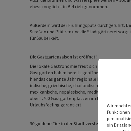
Auch die Brunnen und Wasserspiele werden – sobald 
ehest möglich – in Betrieb genommen.
Außerdem wird der Frühlingsputz durchgeführt. Die
Straßen und Plätzen und die Stadtgärtnerei sorgt
für Sauberkeit.
Die Gastgartensaison ist eröffnet!
Die lokale Gastronomie freut sich schon sehnlichs
Gastgärten haben bereits geöffnet und viele weite
hier das das ganze Jahr regionale bis international
indische, griechische, thailändische, chinesische, i
mexikanische, nepalesische, mediterrane Küche, … –
über 1.700 Gastgärtenplätzen im Freien allein in 
Urlaubsfeeling garantiert.
Wir möchten
Funktionen 
personalisi
30 goldene Eier in der Stadt versteck - der Osterh
ein Drittlan