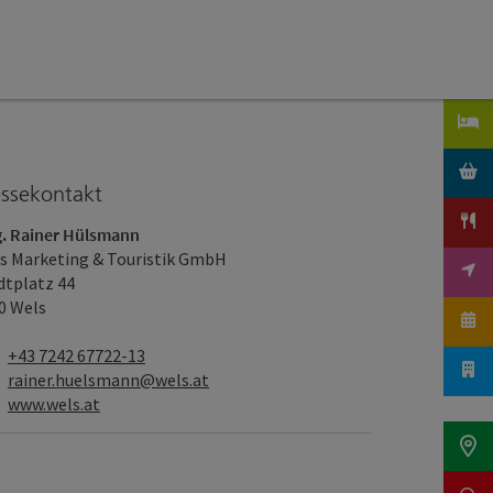
essekontakt
. Rainer Hülsmann
s Marketing & Touristik GmbH
dtplatz 44
0 Wels
Telefon
+43 7242 67722-13
E-Mail
rainer.huelsmann@wels.at
Web
www.wels.at