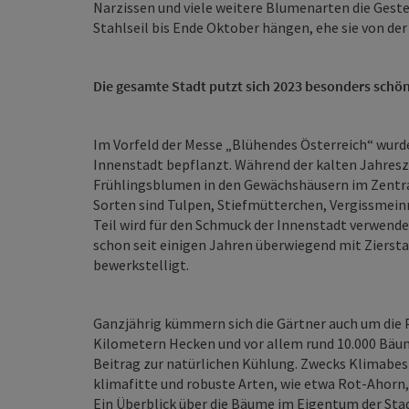
Narzissen und viele weitere Blumenarten die Gest
Stahlseil bis Ende Oktober hängen, ehe sie von d
Die gesamte Stadt putzt sich 2023 besonders schön
Im Vorfeld der Messe „Blühendes Österreich“ wurd
Innenstadt bepflanzt. Während der kalten Jahresz
Frühlingsblumen in den Gewächshäusern im Zentra
Sorten sind Tulpen, Stiefmütterchen, Vergissmein
Teil wird für den Schmuck der Innenstadt verwend
schon seit einigen Jahren überwiegend mit Zierst
bewerkstelligt.
Ganzjährig kümmern sich die Gärtner auch um die 
Kilometern Hecken und vor allem rund 10.000 Bäu
Beitrag zur natürlichen Kühlung. Zwecks Klimabe
klimafitte und robuste Arten, wie etwa Rot-Ahorn
Ein Überblick über die Bäume im Eigentum der Stad