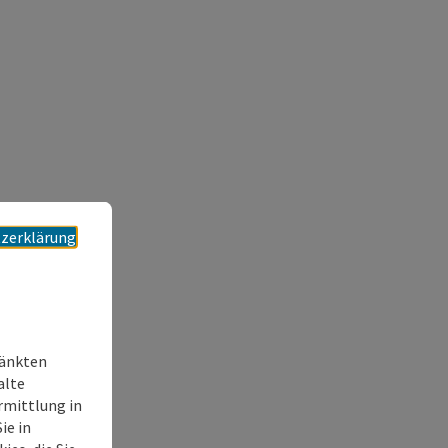
zerklärung
ränkten
alte
rmittlung in
ie in