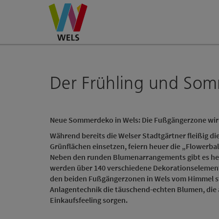
Accesskey
Accesskey
Accesskey
Zum Inhalt
Zur Navigation
Zum Seitenanfang
[0]
[1]
[2]
Der Frühling und So
Neue Sommerdeko in Wels: Die Fußgängerzone wir
Während bereits die Welser Stadtgärtner fleißig d
Grünflächen einsetzen, feiern heuer die „Flowerb
Neben den runden Blumenarrangements gibt es he
werden über 140 verschiedene Dekorationselement
den beiden Fußgängerzonen in Wels vom Himmel st
Anlagentechnik die täuschend-echten Blumen, die ab
Einkaufsfeeling sorgen.