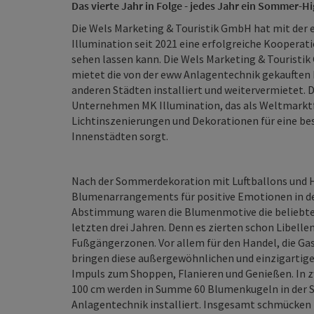
Das vierte Jahr in Folge - jedes Jahr ein Sommer-Hi
Die Wels Marketing & Touristik GmbH hat mit der
Illumination seit 2021 eine erfolgreiche Kooperati
sehen lassen kann. Die Wels Marketing & Touristi
mietet die von der eww Anlagentechnik gekauften E
anderen Städten installiert und weitervermietet.
Unternehmen MK Illumination, das als Weltmarktf
Lichtinszenierungen und Dekorationen für eine b
Innenstädten sorgt.
Nach der Sommerdekoration mit Luftballons und H
Blumenarrangements für positive Emotionen in der
Abstimmung waren die Blumenmotive die beliebte
letzten drei Jahren. Denn es zierten schon Libelle
Fußgängerzonen. Vor allem für den Handel, die Gas
bringen diese außergewöhnlichen und einzigartig
Impuls zum Shoppen, Flanieren und Genießen. In 
100 cm werden in Summe 60 Blumenkugeln in der 
Anlagentechnik installiert. Insgesamt schmücken 1