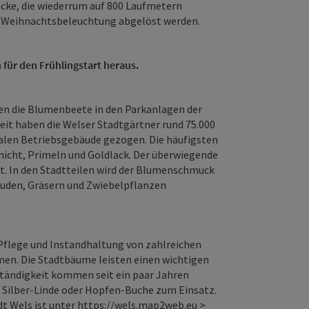
ecke, die wiederrum auf 800 Laufmetern
er Weihnachtsbeleuchtung abgelöst werden.
 für den Frühlingstart heraus.
en die Blumenbeete in den Parkanlagen der
eit haben die Welser Stadtgärtner rund 75.000
len Betriebsgebäude gezogen. Die häufigsten
nicht, Primeln und Goldlack. Der überwiegende
et. In den Stadtteilen wird der Blumenschmuck
auden, Gräsern und Zwiebelpflanzen
Pflege und Instandhaltung von zahlreichen
men. Die Stadtbäume leisten einen wichtigen
ständigkeit kommen seit ein paar Jahren
, Silber-Linde oder Hopfen-Buche zum Einsatz.
t Wels ist unter
https://wels.map2web.eu
>