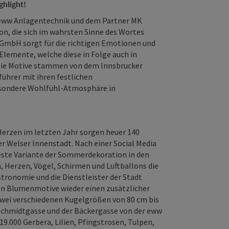
ghlight!
 eww Anlagentechnik und dem Partner MK
on, die sich im wahrsten Sinne des Wortes
k GmbH sorgt für die richtigen Emotionen und
lemente, welche diese in Folge auch in
 Die Motive stammen von dem Innsbrucker
ührer mit ihren festlichen
esondere Wohlfühl-Atmosphäre in
erzen im letzten Jahr sorgen heuer 140
 Welser Innenstadt. Nach einer Social Media
ste Variante der Sommerdekoration in den
n, Herzen, Vögel, Schirmen und Luftballons die
tronomie und die Dienstleister der Stadt
en Blumenmotive wieder einen zusätzlicher
zwei verschiedenen Kugelgrößen von 80 cm bis
Schmidtgasse und der Bäckergasse von der eww
9.000 Gerbera, Lilien, Pfingstrosen, Tulpen,