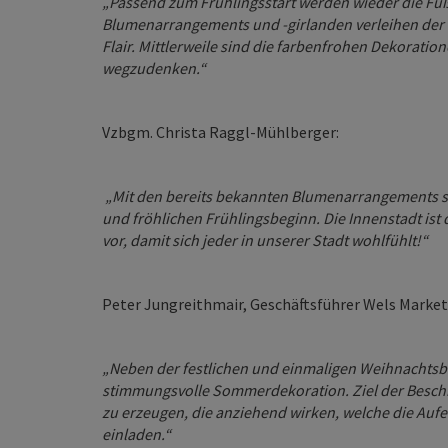
„Passend zum Frühlingsstart werden wieder die Fuß
Blumenarrangements und -girlanden verleihen der I
Flair. Mittlerweile sind die farbenfrohen Dekorati
wegzudenken.“
Vzbgm. Christa Raggl-Mühlberger:
„Mit den bereits bekannten Blumenarrangements se
und fröhlichen Frühlingsbeginn. Die Innenstadt ist di
vor, damit sich jeder in unserer Stadt wohlfühlt!“
Peter Jungreithmair, Geschäftsführer Wels Market
„Neben der festlichen und einmaligen Weihnachtsbel
stimmungsvolle Sommerdekoration. Ziel der Besch
zu erzeugen, die anziehend wirken, welche die Auf
einladen.“