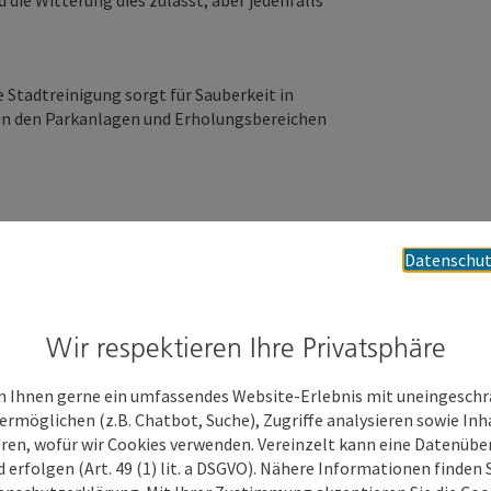
die Witterung dies zulässt, aber jedenfalls
 Stadtreinigung sorgt für Sauberkeit in
 in den Parkanlagen und Erholungsbereichen
t auf die warmen Temperaturen. Viele
Datenschut
re folgen in den nächsten Tagen. Wels bietet
e Köstlichkeiten. Egal ob österreichische,
talienische, orientalische, japanische,
Wir respektieren Ihre Privatsphäre
 das Ferne liegt in Wels oft ganz nah. Und bei
der Welser Innenstadt, ist das sommerliche
 Ihnen gerne ein umfassendes Website-Erlebnis mit uneingesch
ermöglichen (z.B. Chatbot, Suche), Zugriffe analysieren sowie Inh
eren, wofür wir Cookies verwenden. Vereinzelt kann eine Datenübe
ase kommt!
d erfolgen (Art. 49 (1) lit. a DSGVO). Nähere Informationen finden S