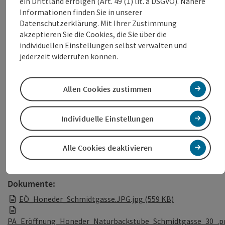
ein Drittland erfolgen (Art. 49 (1) lit. a DSGVO). Nähere
Sonntag: geschlossen.
Informationen finden Sie in unserer
Datenschutzerklärung. Mit Ihrer Zustimmung
Fotorechte:
Wels Marketing & Touristik GmbH
akzeptieren Sie die Cookies, die Sie über die
individuellen Einstellungen selbst verwalten und
Foto v.l.n.r.:
Peter Jungreithmair, MBA (GF Wels Marketing &
jederzeit widerrufen können.
Touristik GmbH), Vizebürgermeisterin Christa Raggl-
Mühlberger (Stadt Wels), Martina Sturm (Honeder
Naturbackstube), Geschäftsführer Reinhard Honeder, Denise
Allen Cookies zustimmen
Peteln (Honeder Naturbackstube), Wirtschaftsstadtrat Dr.
Martin Oberndorfer (Stadt Wels), Mag. Liselotte Aspöck,
Mag. Heide Zachhuber (Vermieterin), Matthias Köstinger
Individuelle Einstellungen
(Filialbetreuer)
Alle Cookies deaktivieren
Dokumente:
EÖ_Honeder_Schmidtgasse.JPG.jpg (559 KB)
PA_Eröffnung_Honeder_Naturbackstube_Schmidtgasse_30_.p