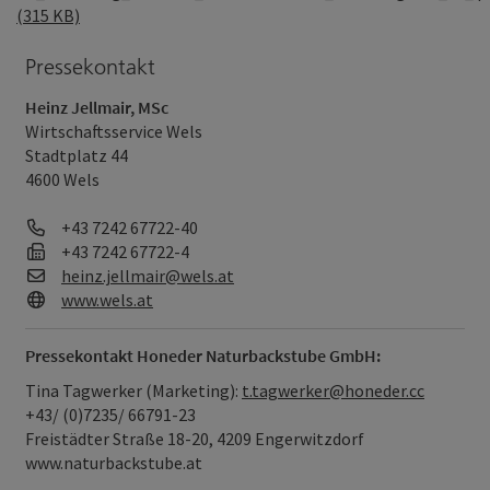
(315 KB)
Pressekontakt
Heinz Jellmair, MSc
Wirtschaftsservice Wels
Stadtplatz 44
4600 Wels
Telefon
+43 7242 67722-40
Fax
+43 7242 67722-4
E-Mail
heinz.jellmair@wels.at
Web
www.wels.at
Pressekontakt Honeder Naturbackstube GmbH:
Tina Tagwerker (Marketing):
t.tagwerker@honeder.cc
+43/ (0)7235/ 66791-23
Freistädter Straße 18-20, 4209 Engerwitzdorf
www.naturbackstube.at