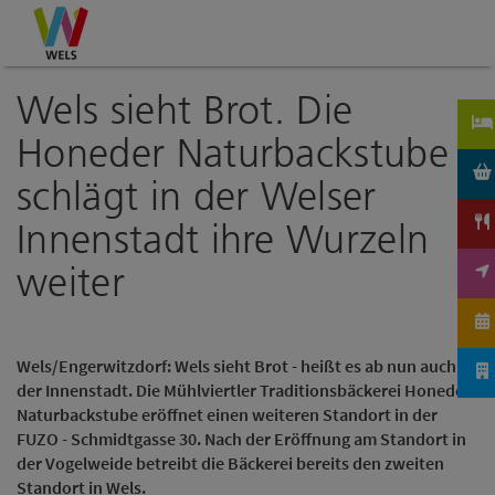
Accesskey
Accesskey
Accesskey
Zum Inhalt
Zur Navigation
Zum Seitenanfang
[0]
[1]
[2]
Wels sieht Brot. Die
Honeder Naturbackstube
schlägt in der Welser
Innenstadt ihre Wurzeln
weiter
Wels/Engerwitzdorf: Wels sieht Brot - heißt es ab nun auch in
der Innenstadt. Die Mühlviertler Traditionsbäckerei Honeder
Naturbackstube eröffnet einen weiteren Standort in der
FUZO - Schmidtgasse 30. Nach der Eröffnung am Standort in
der Vogelweide betreibt die Bäckerei bereits den zweiten
Standort in Wels.