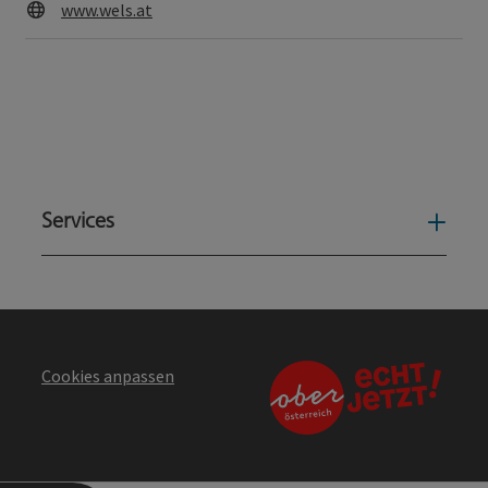
Web
www.wels.at
Services
Serv
Cookies anpassen