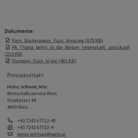
Dokumente:
Foto_Bäckergasse_Fuzo_klein.jpg (675 KB)
PA_Thalia_kehrt_in_die_Welser_Innenstadt_zurück.pdf
(213 KB)
Shoppen_Fuzo_kl.jpg (481 KB)
Pressekontakt
Heinz Jellmair, MSc
Wirtschaftsservice Wels
Stadtplatz 44
4600 Wels
Telefon
+43 7242 67722-40
Fax
+43 7242 67722-4
E-Mail
heinz.jellmair@wels.at