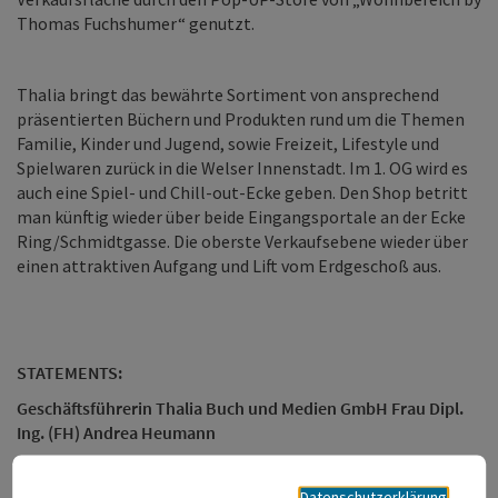
Thomas Fuchshumer“ genutzt.
Thalia bringt das bewährte Sortiment von ansprechend
präsentierten Büchern und Produkten rund um die Themen
Familie, Kinder und Jugend, sowie Freizeit, Lifestyle und
Spielwaren zurück in die Welser Innenstadt. Im 1. OG wird es
auch eine Spiel- und Chill-out-Ecke geben. Den Shop betritt
man künftig wieder über beide Eingangsportale an der Ecke
Ring/Schmidtgasse. Die oberste Verkaufsebene wieder über
einen attraktiven Aufgang und Lift vom Erdgeschoß aus.
STATEMENTS:
Geschäftsführerin Thalia Buch und Medien GmbH Frau Dipl.
Ing. (FH) Andrea Heumann
„Wir freuen uns den zahlreichen Welser Kunden durch den
nun fixierten weiteren Standort in der Welser Innenstadt,
Datenschutzerklärung