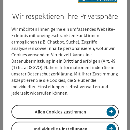
Thalia noch weiter näherbringen zu können.“
Bürgermeister Dr. Andreas Rabl:
Wir respektieren Ihre Privatsphäre
„Mit der Wiederansiedlung von Thalia ist uns ein großer Wurf
Wir möchten Ihnen gerne ein umfassendes Website-
gelungen. Die Rückkehr von Thalia ins Stadtzentrum zeigt das
Erlebnis mit uneingeschränkten Funktionen
Wiedererstarken der Welser Innenstadt und ihre ständig
ermöglichen (z.B. Chatbot, Suche), Zugriffe
wachsende Attraktivität. Wir arbeiten weiter daran, dass Wels
analysieren sowie Inhalte personalisieren, wofür wir
die Stadt mit der höchsten Lebensqualität wird.“
Cookies verwenden. Vereinzelt kann eine
Statement StR. Dr. Martin Oberndorfer:
Datenübermittlung in ein Drittland erfolgen (Art. 49
(1) lit. a DSGVO). Nähere Informationen finden Sie in
„Thalia kommt wieder in die Welser Innenstadt zurück! Dem
unserer Datenschutzerklärung. Mit Ihrer Zustimmung
Wirtschaftsservice Wels ist es gelungen, mit Thalia einen
akzeptieren Sie die Cookies, die Sie über die
wesentlichen Frequenzbringer, noch dazu an einem der
individuellen Einstellungen selbst verwalten und
prominentesten Plätze der Stadt, anzusiedeln. Für den
jederzeit widerrufen können.
innerstädtischen Handel ist das eine deutliche Aufwertung
und eine Erweiterung des ohnehin schon sehr guten
Branchenmixes.“
Allen Cookies zustimmen
Peter Jungreithmair, MBA, GF Wels Marketing & Touristik
GmbH:
Individuelle Einstellungen