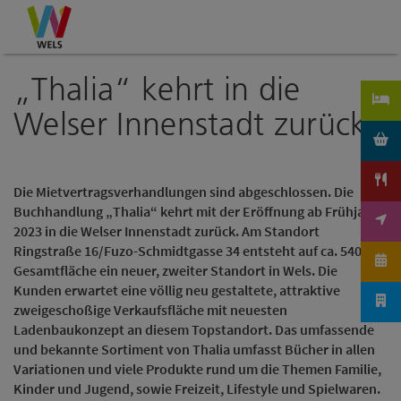
Accesskey
Accesskey
Accesskey
Zum Inhalt
Zur Navigation
Zum Seitenanfang
[0]
[1]
[2]
„Thalia“ kehrt in die
Welser Innenstadt zurück
Die Mietvertragsverhandlungen sind abgeschlossen. Die
Buchhandlung „Thalia“ kehrt mit der Eröffnung ab Frühjahr
2023 in die Welser Innenstadt zurück. Am Standort
Ringstraße 16/Fuzo-Schmidtgasse 34 entsteht auf ca. 540 m²
Gesamtfläche ein neuer, zweiter Standort in Wels. Die
Kunden erwartet eine völlig neu gestaltete, attraktive
zweigeschoßige Verkaufsfläche mit neuesten
Ladenbaukonzept an diesem Topstandort. Das umfassende
und bekannte Sortiment von Thalia umfasst Bücher in allen
Variationen und viele Produkte rund um die Themen Familie,
Kinder und Jugend, sowie Freizeit, Lifestyle und Spielwaren.