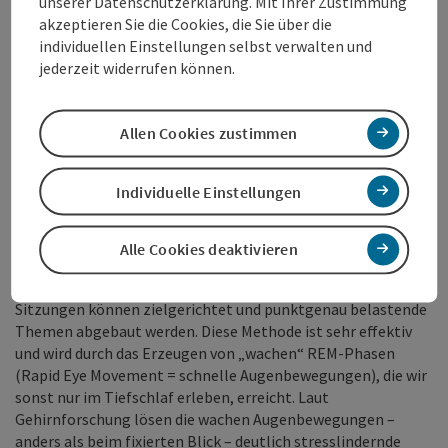
unserer Datenschutzerklärung. Mit Ihrer Zustimmung
etablierte Methode in der Persönlichkeitsentwicklung. Dabei
akzeptieren Sie die Cookies, die Sie über die
werden geistige Fähigkeiten über einen längeren Zeitraum
individuellen Einstellungen selbst verwalten und
selbst trainiert. Durch das regelmäßige Wiederholen wird der
jederzeit widerrufen können.
gewünschte Zustand im Unterbewusstsein aktiviert und die
eigene Leistungsfähigkeit gestärkt. Das Einsatzgebiet ist
sehr vielfältig und kann bei Stress und Druck im Berufs- und
Allen Cookies zustimmen
Privatleben, zur Steigerung der eigenen Leistungsfähigkeit,
zur Entfaltung der eigenen Potentiale, bei Neuorientierung,
zur Stärkung seiner Emotionalen Intelligenz, Erreichung
Individuelle Einstellungen
seiner Ziele uvm. verwendet werden.
Emotionale Leistungsfähigkeit mit wingwave® Coaching
Alle Cookies deaktivieren
Die wingwave-Methode ist ein weiterer „Werkzeugkasten“
von Claudia Königsmair-Sammer, MBA. In nur drei bis fünf
Sitzungen können zielgerichtet und punktgenau belastende
Themen abgebaut werden. Diese Methode ist sehr effektiv
und wird durch das Erzeugen von „wachen“ REM-Phasen
(Rapid Eye Movement = schnelle Augenbewegungen), die wir
sonst nur im Tiefschlaf erleben, erreicht. Laut
Gehirnforschung lösen die wachen Augenbewegungen –
anders als beim fixierten Blick – deutlich stresslindernde