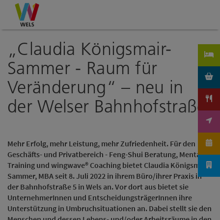
Accesskey
Accesskey
Accesskey
Zum Inhalt
Zur Navigation
Zum Seitenanfang
[0]
[1]
[2]
„Claudia Königsmair-
Sammer - Raum für
Veränderung“ – neu in
der Welser Bahnhofstraße
Mehr Erfolg, mehr Leistung, mehr Zufriedenheit. Für den
Geschäfts- und Privatbereich - Feng-Shui Beratung, Mental
Training und wingwave® Coaching bietet Claudia Königsmair-
Sammer, MBA seit 8. Juli 2022 in ihrem Büro/ihrer Praxis in
der Bahnhofstraße 5 in Wels an. Vor dort aus bietet sie
UnternehmerInnen und EntscheidungsträgerInnen ihre
Unterstützung in Umbruchsituationen an. Dabei stellt sie den
Menschen und dessen Lebens- und/oder Arbeitsräume in den