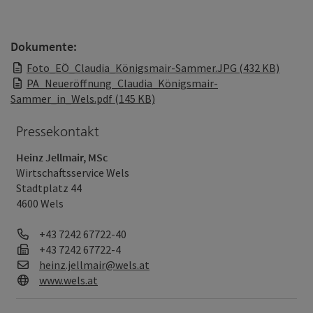
Dokumente:
Foto_EÖ_Claudia_Königsmair-Sammer.JPG (432 KB)
PA_Neueröffnung_Claudia_Königsmair-
Sammer_in_Wels.pdf (145 KB)
Pressekontakt
Heinz Jellmair, MSc
Wirtschaftsservice Wels
Stadtplatz 44
4600 Wels
Telefon
+43 7242 67722-40
Fax
+43 7242 67722-4
E-Mail
heinz.jellmair@wels.at
Web
www.wels.at