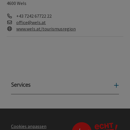
4600 Wels
Telefon
+43 7242 67722 22
E-Mail
office@wels.at
Web
www.wels.at/tourismusregion
Services
Serv
Cookies anpassen