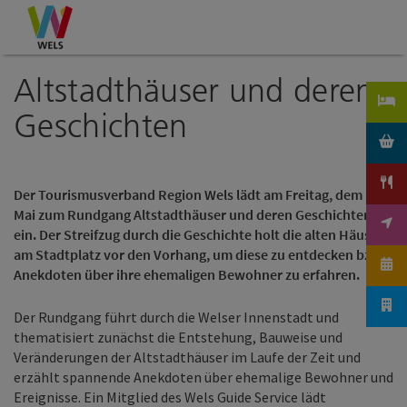
Accesskey
Accesskey
Accesskey
Zum Inhalt
Zur Navigation
Zum Seitenanfang
[0]
[1]
[2]
Altstadthäuser und deren
Geschichten
Der Tourismusverband Region Wels lädt am Freitag, dem 13.
Mai zum Rundgang Altstadthäuser und deren Geschichten
ein. Der Streifzug durch die Geschichte holt die alten Häuser
am Stadtplatz vor den Vorhang, um diese zu entdecken bzw.
Anekdoten über ihre ehemaligen Bewohner zu erfahren.
Der Rundgang führt durch die Welser Innenstadt und
thematisiert zunächst die Entstehung, Bauweise und
Veränderungen der Altstadthäuser im Laufe der Zeit und
erzählt spannende Anekdoten über ehemalige Bewohner und
Ereignisse. Ein Mitglied des Wels Guide Service lädt