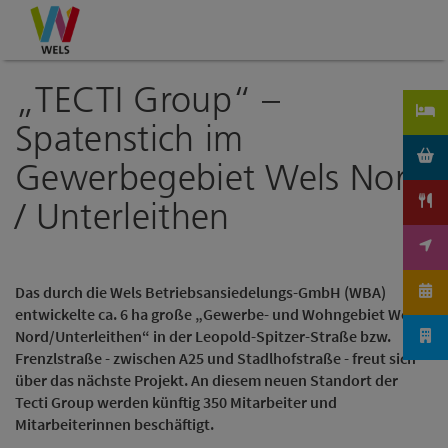
Accesskey
Accesskey
Accesskey
Zum Inhalt
Zur Navigation
Zum Seitenanfang
[0]
[1]
[2]
„TECTI Group“ –
Spatenstich im
Gewerbegebiet Wels Nord
/ Unterleithen
Das durch die Wels Betriebsansiedelungs-GmbH (WBA)
entwickelte ca. 6 ha große „Gewerbe- und Wohngebiet Wels
Nord/Unterleithen“ in der Leopold-Spitzer-Straße bzw.
Frenzlstraße - zwischen A25 und Stadlhofstraße - freut sich
über das nächste Projekt. An diesem neuen Standort der
Tecti Group werden künftig 350 Mitarbeiter und
Mitarbeiterinnen beschäftigt.