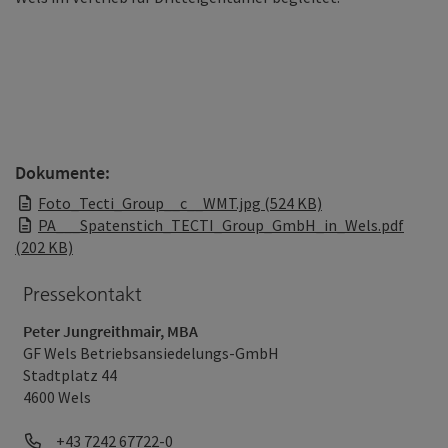
Dokumente:
Foto_Tecti_Group__c__WMT.jpg (524 KB)
PA___Spatenstich_TECTI_Group_GmbH_in_Wels.pdf
(202 KB)
Pressekontakt
Peter Jungreithmair, MBA
GF Wels Betriebsansiedelungs-GmbH
Stadtplatz 44
4600 Wels
Telefon
+43 7242 67722-0