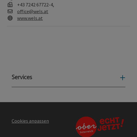
Fax
+43 7242 67722-4,
E-Mail
office@wels.at
Web
www.wels.at
Services
Serv
Cookies anpassen