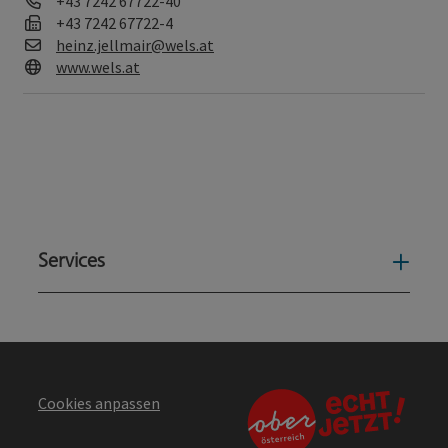
Telefon
+43 7242 67722-40
Fax
+43 7242 67722-4
E-Mail
heinz.jellmair@wels.at
Web
www.wels.at
Services
Serv
Cookies anpassen