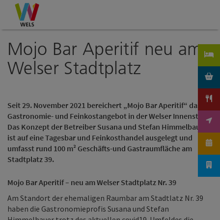
Accesskey
Accesskey
Accesskey
Zum Inhalt
Zur Navigation
Zum Seitenanfang
[0]
[1]
[2]
Mojo Bar Aperitif neu am
Welser Stadtplatz
Seit 29. November 2021 bereichert „Mojo Bar Aperitif“ das
Gastronomie- und Feinkostangebot in der Welser Innenstadt.
Das Konzept der Betreiber Susana und Stefan Himmelbauer
ist auf eine Tagesbar und Feinkosthandel ausgelegt und
umfasst rund 100 m² Geschäfts-und Gastraumfläche am
Stadtplatz 39.
Mojo Bar Aperitif – neu am Welser Stadtplatz Nr. 39
Am Standort der ehemaligen Raumbar am Stadtlatz Nr. 39
haben die Gastronomieprofis Susana und Stefan
Himmelbauer trotz des aktuellen covid19-Umfeldes die