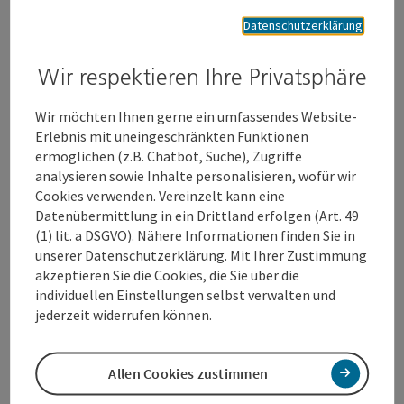
gefestigt. Der Standort war genau jetzt zu haben, daher
Datenschutzerklärung
erfolgte unsere Entscheidung zur Realisierung gerade jetzt“,
so Inhaber Stefan Himmelbauer.
Wir respektieren Ihre Privatsphäre
Öffnungszeiten (derzeit):
Wir möchten Ihnen gerne ein umfassendes Website-
Dienstag bis Samstag: 12:00 – 22:00h
Erlebnis mit uneingeschränkten Funktionen
Samstag: 11:00 – 22:00h
ermöglichen (z.B. Chatbot, Suche), Zugriffe
Sonntag / Montag: Ruhetag
analysieren sowie Inhalte personalisieren, wofür wir
Cookies verwenden. Vereinzelt kann eine
Kontakt: +43(0)69910412488
Datenübermittlung in ein Drittland erfolgen (Art. 49
Office@mojo-bar-aperitif.at
(1) lit. a DSGVO). Nähere Informationen finden Sie in
unserer Datenschutzerklärung. Mit Ihrer Zustimmung
akzeptieren Sie die Cookies, die Sie über die
Zum Eröffnungsbesuch fanden sich nun Bürgermeister Dr.
individuellen Einstellungen selbst verwalten und
Andreas Rabl, Wirtschaftsreferent Stadtrat Dr. Martin
jederzeit widerrufen können.
Oberndorfer und GF Peter Jungreithmair, MBA (GF Wels
Marketing & Touristik GmbH) ein.
Allen Cookies zustimmen
Fotonachweis
: Wels Marketing & Touristik GmbH