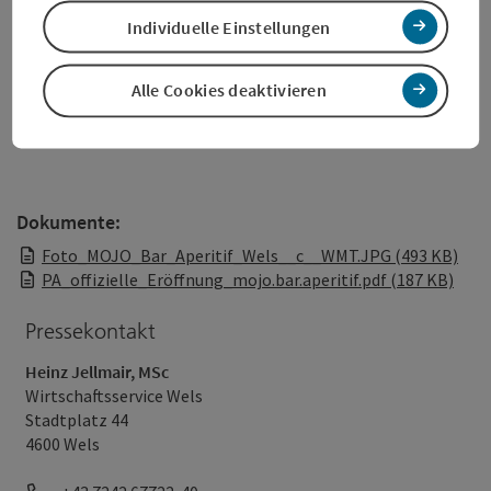
Individuelle Einstellungen
Foto v.l.n.r.:
Peter Jungreithmair, MBA (GF Wels Marketing &
Touristik GmbH), Wirtschaftsreferent Stadtrat Dr. Martin
Oberndorfer, Susana und Stefan Himmelbauer (Mojo Bar
Alle Cookies deaktivieren
Aperitif), Bürgermeister Dr. Andreas Rabl (Stadt Wels)
Dokumente:
Foto_MOJO_Bar_Aperitif_Wels__c__WMT.JPG (493 KB)
PA_offizielle_Eröffnung_mojo.bar.aperitif.pdf (187 KB)
Pressekontakt
Heinz Jellmair, MSc
Wirtschaftsservice Wels
Stadtplatz 44
4600 Wels