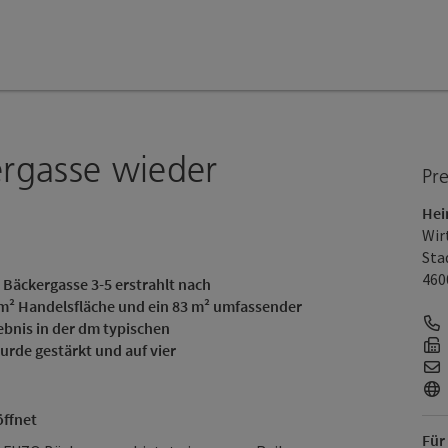
ergasse wieder
Pr
Hei
Wir
Sta
460
O Bäckergasse 3-5 erstrahlt nach
m² Handelsfläche und ein 83 m² umfassender
bnis in der dm
typischen
rde gestärkt und auf vier
öffnet
Für