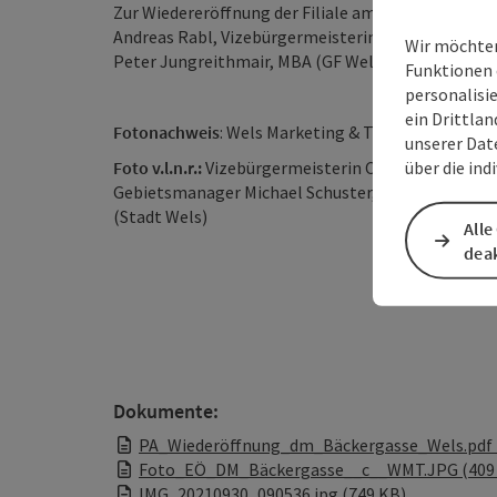
Zur Wiedereröffnung der Filiale am 30. September 
Andreas Rabl, Vizebürgermeisterin Christa Raggl-
Wir möchten
Peter Jungreithmair, MBA (GF Wels Marketing & To
Funktionen 
personalisi
ein Drittlan
Fotonachweis
: Wels Marketing & Touristik GmbH
unserer Dat
über die ind
Foto v.l.n.r.:
Vizebürgermeisterin Christa Raggl-Mü
Gebietsmanager Michael Schuster, Filialleiterin Su
(Stadt Wels)
Alle
deak
Dokumente:
PA_Wiederöffnung_dm_Bäckergasse_Wels.pdf 
Foto_EÖ_DM_Bäckergasse__c__WMT.JPG (409
IMG_20210930_090536.jpg (749 KB)