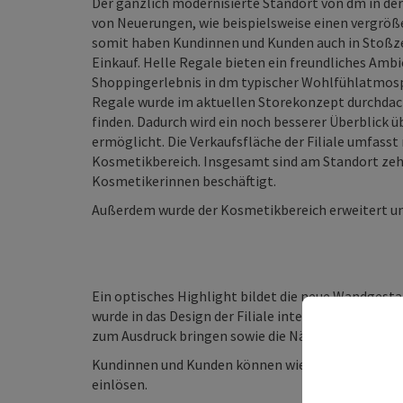
Der gänzlich modernisierte Standort von dm in de
von Neuerungen, wie beispielsweise einen vergröß
somit haben Kundinnen und Kunden auch in Stoßz
Einkauf. Helle Regale bieten ein freundliches Amb
Shoppingerlebnis in dm typischer Wohlfühlatmosp
Regale wurde im aktuellen Storekonzept durchdach
finden. Dadurch wird ein noch besserer Überblick 
ermöglicht. Die Verkaufsfläche der Filiale umfass
Kosmetikbereich. Insgesamt sind am Standort ze
Kosmetikerinnen beschäftigt.
Außerdem wurde der Kosmetikbereich erweitert un
Ein optisches Highlight bildet die neue Wandgest
wurde in das Design der Filiale integriert. dm möc
zum Ausdruck bringen sowie die Nähe zur Heimat w
Kundinnen und Kunden können wie bisher gewohnt, 
einlösen.