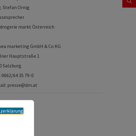
. Stefan Ornig
ssesprecher
drogerie markt Österreich
ea marketing GmbH & Co KG
lner Hauptstraße 1
0 Salzburg
.: 0662/64 35 79-0
ail: presse@dm.at
zerklärung