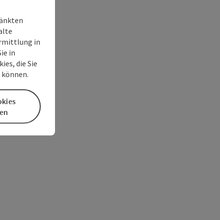
ränkten
alte
rmittlung in
ie in
es, die Sie
n können.
okies
en