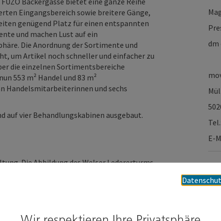
r FUZO Bäckergasse bietet eine ganze Reihe
Mag
erten Eingangsbereich sowie breitere Gänge,
eiten genügend Platz für einen entspannten
Pre
iente und machen Lust auf ein
dm 
häre. Die Anordnung der Sortimente und
t, um Artikel noch schneller und einfacher zu
über die einzelnen Sortimentsbereiche
mov
t nun 553 m² Handel und 83 m²
hn Handelsmitarbeiterinnen und sechs
Mül
502
d auf vier Behandlungskabinen ausgebaut.
Tel
E-M
altung. Die Abbildung des Welser Ledererturms
hte dadurch seine Verbundenheit zur Stadt Wels
Datenschut
iderspiegeln.
die WELS CARD in den Filialen in Wels
Wir respektieren Ihre Privatsphäre