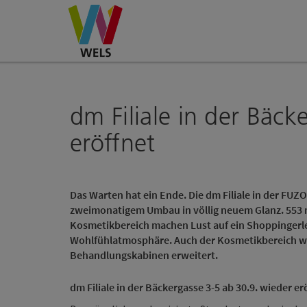
Accesskey
Accesskey
Accesskey
Zum Inhalt
Zur Navigation
Zum Seitenanfang
[0]
[1]
[2]
dm Filiale in der Bäck
eröffnet
Das Warten hat ein Ende. Die dm Filiale in der FUZ
zweimonatigem Umbau in völlig neuem Glanz. 553 
Kosmetikbereich machen Lust auf ein Shoppingerle
Wohlfühlatmosphäre. Auch der Kosmetikbereich wu
Behandlungskabinen erweitert.
dm Filiale in der Bäckergasse 3-5 ab 30.9. wieder er