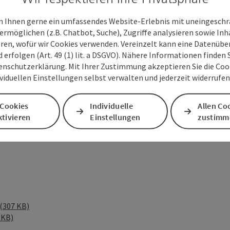
2021 fanden sich auch Bürgermeister Dr.
Mühlberger, Stadtrat Peter Lehner und GF
 Ihnen gerne ein umfassendes Website-Erlebnis mit uneingesch
uristik GmbH) ein.
ermöglichen (z.B. Chatbot, Suche), Zugriffe analysieren sowie Inh
eren, wofür wir Cookies verwenden. Vereinzelt kann eine Datenübe
d erfolgen (Art. 49 (1) lit. a DSGVO). Nähere Informationen finden S
enschutzerklärung. Mit Ihrer Zustimmung akzeptieren Sie die Cooki
ividuellen Einstellungen selbst verwalten und jederzeit widerrufe
hlberger, Bürgermeister Dr. Andreas Rabl,
sane Colic, Wirtschaftsstadtrat Peter Lehner
 Cookies
Individuelle
Allen Co
tivieren
Einstellungen
zustimm
(307 KB)
 KB)