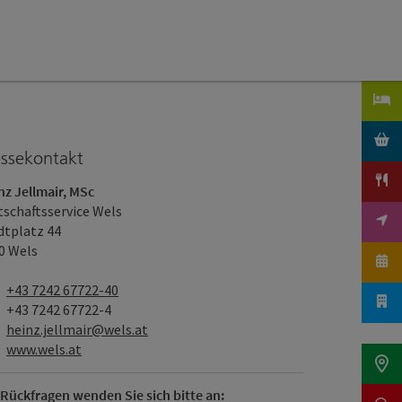
essekontakt
nz Jellmair, MSc
tschaftsservice Wels
dtplatz 44
0 Wels
Telefon
+43 7242 67722-40
Fax
+43 7242 67722-4
E-Mail
heinz.jellmair@wels.at
Web
www.wels.at
 Rückfragen wenden Sie sich bitte an: