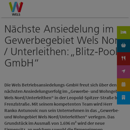
Accesskey
Accesskey
Accesskey
Zum Inhalt
Zur Navigation
Zum Seitenanfang
[0]
[1]
[2]
Nächste Ansiedelung im
Gewerbegebiet Wels Nord
/ Unterleithen:„Blitz-Pool
GmbH“
Die Wels Betriebsansiedelungs-GmbH freut sich über den
nächsten Ansiedelungserfolg im „Gewerbe- und Wohngebiet
Wels Nord/Unterleithen“ in der Leopold-Spitzer-Straße bzw.
Frenzlstraße. Mit seinem kompetenten Team wird Herr
Ranko Antunovic nun sein Unternehmen in das „Gewerbe-
und Wohngebiet Wels Nord/Unterleithen“ verlegen. Das
Grundstück im Ausmaß von 1.696 m² wird der neue
Firmensitz, an welchem sowohl die firmeneigenen