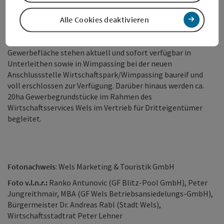
WBA wird seit 16. März 2018 auf Grundlage eines
Dienstleistungsvertrages von der Wels Marketing & Touristik
Alle Cookies deaktivieren
GmbH geführt und vom Alleingeschäftsführer Direktor Peter
Jungreithmair, MBA nach außen vertreten. Weitere 1,7ha
Gewerbefläche stehen aktuell und sofort verfügbar in
Unterleithen sowie in Wimpassing bei der neuen
Anschlussstelle Wirtschaftspark/Wimpassing baureif und
voll erschlossen zur Verfügung. Darüber hinaus werden ca.
20ha Gewerbegrundstücke im Rahmen des
Wirtschaftsservices Wels im Vertrieb für Dritteigentümer
begleitet.
Fotonachweis
: Wels Marketing & Touristik GmbH
Foto v.l.n.r.:
Ranko Antunovic (GF Blitz-Pool GmbH),
Peter
Jungreithmair, MBA (GF Wels Betriebsansiedelungs-GmbH),
Bürgermeister Dr. Andreas Rabl (Stadt Wels),
Wirtschaftsstadtrat Peter Lehner