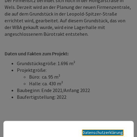
Der Firmensitz befindet sich noch in der Hongarstraße in
Wels. Derzeit wird an der Planung der neuen Firmenzentrale,
die auf dem Grundstück in der Leopold-Spitzer-Straße
errichtet wird, gearbeitet. Auf diesem Grundstück, das von
der WBA gekauft wurde, wird eine Lagerhalle mit
angeschlossenem Bürotrakt entstehen.
Daten und Fakten zum Projekt:
Grundstücksgröße: 1.696 m²
Projektgröße:
Büro: ca. 95 m²
Halle: ca. 430 m²
Baubeginn: Ende 2021/Anfang 2022
Baufertigstellung: 2022
Statements:
Datenschutzerklärung
Ranko Antunovic:
„Nach nun fast achtjährigem Bestehen der