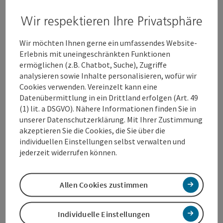
Firma Blitz-Pool GmbH freue ich mich sehr auf die Eröffnung
Wir respektieren Ihre Privatsphäre
unseres neuen Standortes in Wels-Unterleithen. Das
geplante Projekt ermöglicht uns die Vereinigung von
Büroräumlichkeiten und Lagerflächen in einer
Wir möchten Ihnen gerne ein umfassendes Website-
vielversprechenden und zukunftsorientierten Umgebung.
Erlebnis mit uneingeschränkten Funktionen
Durch die angedachte Weitervermietung eines Teiles der
ermöglichen (z.B. Chatbot, Suche), Zugriffe
Büroflächen wird jeder Quadratmeter unseres Neubaus
analysieren sowie Inhalte personalisieren, wofür wir
optimal und effektiv verwertet. Ein Dank gilt dem
Cookies verwenden. Vereinzelt kann eine
Wirtschaftsservice Wels und der WBA für die unkomplizierte
Datenübermittlung in ein Drittland erfolgen (Art. 49
und professionelle Unterstützung während der gesamten
(1) lit. a DSGVO). Nähere Informationen finden Sie in
Verfahrensabwicklung.“
unserer Datenschutzerklärung. Mit Ihrer Zustimmung
akzeptieren Sie die Cookies, die Sie über die
individuellen Einstellungen selbst verwalten und
jederzeit widerrufen können.
Zur WBA
:
Allen Cookies zustimmen
Die Wels Betriebsansiedelungs-GmbH (WBA) ist eine 100%
Tochtergesellschaft der Stadt Wels und Marktführerin in der
Individuelle Einstellungen
Entwicklung von Betriebsgebieten in der Region Wels. Die