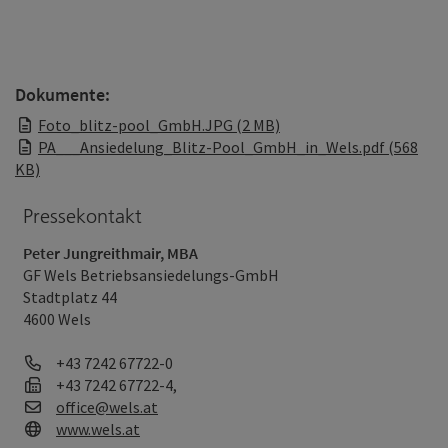
Dokumente:
Foto_blitz-pool_GmbH.JPG (2 MB)
PA___Ansiedelung_Blitz-Pool_GmbH_in_Wels.pdf (568
KB)
Pressekontakt
Peter Jungreithmair, MBA
GF Wels Betriebsansiedelungs-GmbH
Stadtplatz 44
4600 Wels
Telefon
+43 7242 67722-0
Fax
+43 7242 67722-4,
E-Mail
office@wels.at
Web
www.wels.at