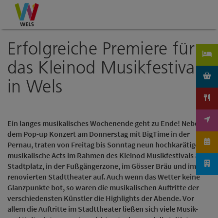
Accesskey
Accesskey
Accesskey
Zum Inhalt
Zur Navigation
Zum Seitenanfang
[0]
[1]
[2]
Erfolgreiche Premiere für
das Kleinod Musikfestival
in Wels
Ein langes musikalisches Wochenende geht zu Ende! Neben
dem Pop-up Konzert am Donnerstag mit BigTime in der
Pernau, traten von Freitag bis Sonntag neun hochkarätige
musikalische Acts im Rahmen des Kleinod Musikfestivals am
Stadtplatz, in der Fußgängerzone, im Gösser Bräu und im neu
renovierten Stadttheater auf. Auch wenn das Wetter keine
Glanzpunkte bot, so waren die musikalischen Auftritte der
verschiedensten Künstler die Highlights der Abende. Vor
allem die Auftritte im Stadttheater ließen sich viele Musik-