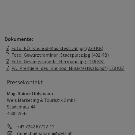
Dokumente:
Foto_EÖ_Kleinod-Musikfestival.jpg (230 KB)
Foto_Gewürztraminer_Stadtplatz.jpg (432 KB)
Foto_Gesangskapelle_Hermann.jpg (136 KB)
PA_Premiere_des_Kleinod_Musikfestivals.pdf (128 KB)
Pressekontakt
Mag. Rainer Hülsmann
Wels Marketing & Touristik GmbH
Stadtplatz 44
4600 Wels
Telefon
+43 7242 67722-13
E-Mail
rainer.huelsmann@wels.at