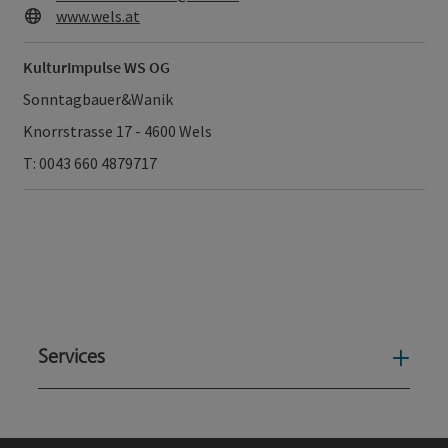
Web
www.wels.at
KulturImpulse WS OG
Sonntagbauer&Wanik
Knorrstrasse 17 - 4600 Wels
T: 0043 660 4879717
Services
Serv