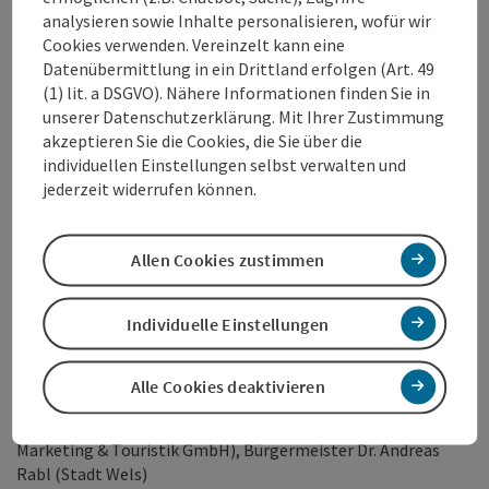
analysieren sowie Inhalte personalisieren, wofür wir
auf Ihr Heimkonzert und überzeugte mit eigenem Jazz aus
Cookies verwenden. Vereinzelt kann eine
dem Great European Songbook. Die drei Abenteurer von
Datenübermittlung in ein Drittland erfolgen (Art. 49
COBARIO brachten Musikrichtungen der ganzen Welt ins
(1) lit. a DSGVO). Nähere Informationen finden Sie in
Welser Stadttheater. Zum würdigen Finale lud die mehrfach
unserer Datenschutzerklärung. Mit Ihrer Zustimmung
ausgezeichnete „A capella – Boyband“ Gesangskapelle
akzeptieren Sie die Cookies, die Sie über die
Hermann ein und den letzten Act spielte in einem großen
individuellen Einstellungen selbst verwalten und
dramatischen Bogen mit „Cinema Scenes“ das Paier - Valcic –
jederzeit widerrufen können.
Quartett.
Fotorechte:
Allen Cookies zustimmen
Wels Marketing & Touristik GmbH (Foto EÖ & Foto
Gewürztraminer)
Individuelle Einstellungen
Kleinod Musikfestival (Foto Gesangkapelle Hermann)
Foto v.l.n.r
.: Wirtschaftsstadtrat Peter Lehner (Stadt Wels),
Alle Cookies deaktivieren
Hansjörg Wanik (Kulturimpulse WS OG), Horst Sonntagbauer
(Kulturimpulse WS OG), Peter Jungreithmair, MBA (GF Wels
Marketing & Touristik GmbH), Bürgermeister Dr. Andreas
Rabl (Stadt Wels)