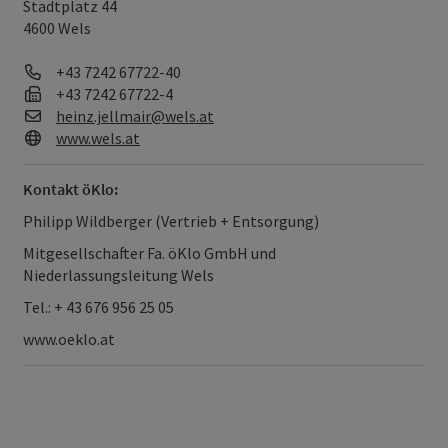
Stadtplatz 44
4600 Wels
Telefon
+43 7242 67722-40
Fax
+43 7242 67722-4
E-Mail
heinz.jellmair@wels.at
Web
www.wels.at
Kontakt öKlo:
Philipp Wildberger (Vertrieb + Entsorgung)
Mitgesellschafter Fa. öKlo GmbH und
Niederlassungsleitung Wels
Tel.: + 43 676 956 25 05
www.oeklo.at