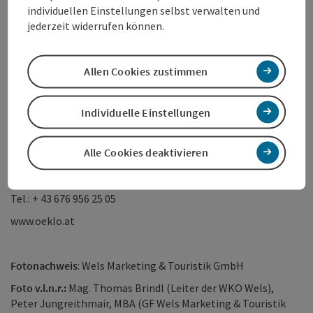
individuellen Einstellungen selbst verwalten und
jederzeit widerrufen können.
Zum bestehenden Team von öKlo in Wels werden laufend
weitere Mitarbeiter für Wachstum und weitere
Vertragspartner in der Region gesucht.
Allen Cookies zustimmen
Individuelle Einstellungen
Kontakt:
Philipp Wildberger (Vertrieb + Entsorgung)
Alle Cookies deaktivieren
Mitgesellschafter Fa. öKlo GmbH und Niederlassungsleitung
Wels
Tel.: + 43 676 956 25 05
www.oeklo.at
Fotonachweis
: Wels Marketing & Touristik GmbH
Foto v.l.n.r.:
Mag. Thomas Brindl (Leiter der WKO Wels),
Peter Jungreithmair, MBA (GF Wels Marketing & Touristik