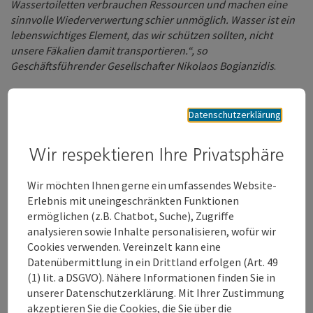
Wassertoiletten verbrauchen Ressourcen und machen eine
sinnvolle Wiederverwertung schier unmöglich. Wasser ist ein
lebenswichtiges Element, das wir schützen sollten, nicht
unsere Fäkalien damit transportieren.“, so
Geschäftsführender Gesellschafter Nikolaos Bogianzidis
.
„Nachhaltigkeit ist ein oft überstrapazierter Begriff. Wir
Datenschutzerklärung
denken an die Zukunft und die Zukunft unserer Kinder und
deren Kinder und wollen diesen Planeten besser verlassen, als
Wir respektieren Ihre Privatsphäre
wir ihn vorgefunden haben. Ob man das Bio, nachhaltig oder
ökologisch nennt, spielt für uns keine Rolle. Es gibt Lösungen,
Wir möchten Ihnen gerne ein umfassendes Website-
die unsere Welt besser werden lassen - sie gehören nur
Erlebnis mit uneingeschränkten Funktionen
eingesetzt, so Philipp Wildberger (Mitgesellschafter und für
ermöglichen (z.B. Chatbot, Suche), Zugriffe
Vertrieb und Entsorgung in Wels zuständig).
analysieren sowie Inhalte personalisieren, wofür wir
Cookies verwenden. Vereinzelt kann eine
Datenübermittlung in ein Drittland erfolgen (Art. 49
Am 21. Juni 2021 fand nun ein Betriebsbesuch in der neuen
(1) lit. a DSGVO). Nähere Informationen finden Sie in
Niederlassung Wels mit politischen Vertretern der Stadt
unserer Datenschutzerklärung. Mit Ihrer Zustimmung
Wels und Partnern des Netzwerkes „Wirtschaftsservice Wels“
akzeptieren Sie die Cookies, die Sie über die
statt.