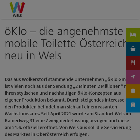
Accesskey
Accesskey
Accesskey
Zum Inhalt
Zur Navigation
Zum Seitenanfang
[0]
[1]
[2]
öKlo – die angenehmste
mobile Toilette Österreichs
neu in Wels
Das aus Wolkerstorf stammende Unternehmen „öKlo GmbH“
ist vielen noch aus der Sendung „2 Minuten 2 Millionen“ mit
ihren stylischen und nachhaltigen öKlo-Konzepten aus
eigener Produktion bekannt. Durch steigendes Interesse an
den Produkten befindet man sich auf einem rasanten
Wachstumskurs. Seit April 2021 wurde am Standort Wels im
Kamerlweg 31 eine Zweigniederlassung bezogen und diese
am 21.6. offiziell eröffnet. Von Wels aus soll die Servicierung
des Marktes in Oberösterreich erfolgen.