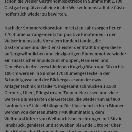
schon die Welser Gastronomiebetriebe in Summe mit 1.700
Gastgartenplätzen alleine in der Welser Innenstadt die Gäste
hoffentlich wieder zu bewirten.
Nach der Sommerdekoration im letzten Jahr sorgen heuer
170 Blumenarrangements für positive Emotionen in der
Welser Innenstadt. Vor allem für den Handel, die
Gastronomie und die Dienstleister der Stadt bringen diese
außergewöhnlichen und einzigartigen Blumenmotive wieder
ein zusätzlicher Impuls zum Shoppen, Flanieren und
Genießen. In drei verschiedenen Kugelgrößen von 50 cm bis
100 cm werden in Summe 170 Blumengestecke in der
Schmidtgasse und der Bäckergasse von der eww
Anlagentechnik installiert. Insgesamt schmücken 18.500
Gerbera, Lilien, Pfingstrosen, Tulpen, Narzissen und viele
weitere Blumenarten die Gestecke, die wiederrum auf 800
Laufmetern Stahlseil hängen. Die täuschend-echten Blumen
werden von der Manufaktur MK Illumination, dem
Weltmarktführer von Weihnachtsbeleuchtungen mit Sitz in
Innsbruck, gemietet und schweben bis Ende Oktober über
den Köpfen der Shoppingbegeisterten, bevor sie von der