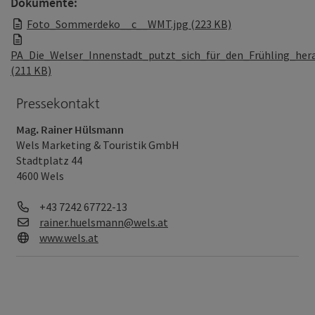
Dokumente:
Foto_Sommerdeko__c__WMT.jpg (223 KB)
PA_Die_Welser_Innenstadt_putzt_sich_für_den_Frühling_hera
(211 KB)
Pressekontakt
Mag. Rainer Hülsmann
Wels Marketing & Touristik GmbH
Stadtplatz 44
4600 Wels
Telefon
+43 7242 67722-13
E-Mail
rainer.huelsmann@wels.at
Web
www.wels.at