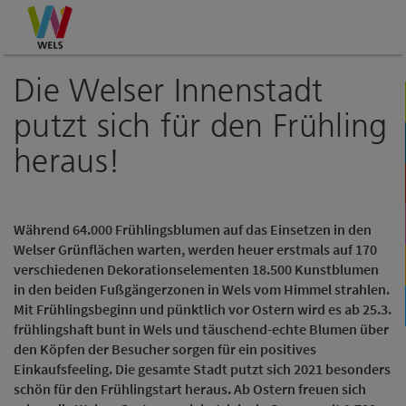
Accesskey
Accesskey
Accesskey
Zum Inhalt
Zur Navigation
Zum Seitenanfang
[0]
[1]
[2]
Die Welser Innenstadt
putzt sich für den Frühling
heraus!
Während 64.000 Frühlingsblumen auf das Einsetzen in den
Welser Grünflächen warten, werden heuer erstmals auf 170
verschiedenen Dekorationselementen 18.500 Kunstblumen
in den beiden Fußgängerzonen in Wels vom Himmel strahlen.
Mit Frühlingsbeginn und pünktlich vor Ostern wird es ab 25.3.
frühlingshaft bunt in Wels und täuschend-echte Blumen über
den Köpfen der Besucher sorgen für ein positives
Einkaufsfeeling. Die gesamte Stadt putzt sich 2021 besonders
schön für den Frühlingstart heraus. Ab Ostern freuen sich