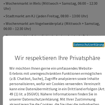
• Wochenmarkt in Wels (Mittwoch + Samstag, 06:00 – 12:30
Uhr)
• Stadtmarkt am KJ (jeden Freitag, 08:00 – 13:00 Uhr)
• Wochenmarkt am Vogelweiderplatz (Mittwoch + Samstag,
06:00 – 12:30 Uhr)
• Bauernmarkt auf dem Gelände der Landwirtschaftskammer
(jeden Freitag, 13:00 – 17:00 Uhr)
Datenschutzerklärung
Bäume in der gesamten Stadt
Wir respektieren Ihre Privatsphäre
Ganzjährig kümmern sich die Gärtner auch um Pflege und
Wir möchten Ihnen gerne ein umfassendes Website-
Instandhaltung von zahlreichen Kilometern Hecke und vor
Erlebnis mit uneingeschränkten Funktionen ermöglichen
allem auch um rund 9.500 Bäumen im gesamten Stadtgebiet.
(z.B. Chatbot, Suche), Zugriffe analysieren sowie Inhalte
Die Stadtbäume leisten einen wichtigen Beitrag zur
personalisieren, wofür wir Cookies verwenden. Vereinzelt
natürlichen Kühlung. Heuer kommen neben den
kann eine Datenübermittlung in ein Drittland erfolgen (Art
erforderlichen Ersatzpflanzungen weitere Bäume an neuen
49 (1) lit. a DSGVO). Nähere Informationen finden Sie in
Standorten dazu, sodass mit Jahresende insgesamt 1.000
unserer Datenschutzerklärung. Mit Ihrer Zustimmung
Bäume mehr in den städtischen Freiräumen für
akzeptieren Sie die Cookies, die Sie über die individuellen