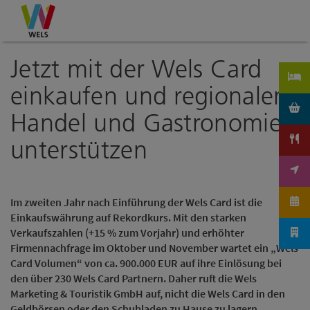
Accesskey
Accesskey
Accesskey
Zum Inhalt
Zur Navigation
Zum Seitenanfang
[0]
[1]
[2]
Jetzt mit der Wels Card
einkaufen und regionalen
Handel und Gastronomie
unterstützen
Im zweiten Jahr nach Einführung der Wels Card ist die
Einkaufswährung auf Rekordkurs. Mit den starken
Verkaufszahlen (+15 % zum Vorjahr) und erhöhter
Firmennachfrage im Oktober und November wartet ein „Wels
Card Volumen“ von ca. 900.000 EUR auf ihre Einlösung bei
den über 230 Wels Card Partnern. Daher ruft die Wels
Marketing & Touristik GmbH auf, nicht die Wels Card in den
Geldbörsen oder den Schubladen zu Hause zu lagern,