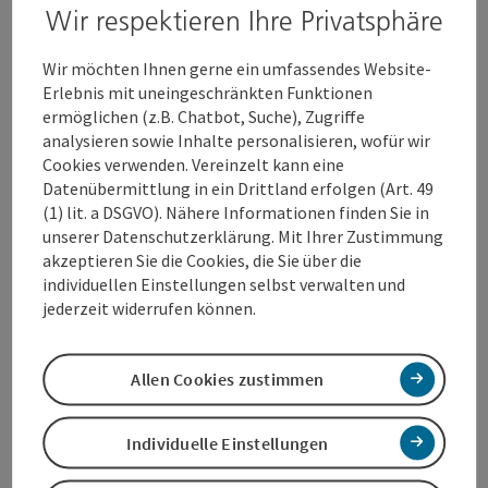
Wir respektieren Ihre Privatsphäre
STATEMENTS:
Wir möchten Ihnen gerne ein umfassendes Website-
Bgm. Dr. Andreas Rabl:
Erlebnis mit uneingeschränkten Funktionen
ermöglichen (z.B. Chatbot, Suche), Zugriffe
„Unsere Welser Händler und Gastronomen leiden besonders
analysieren sowie Inhalte personalisieren, wofür wir
unter der Corona-Pandemie. Die Geschäfte bereiten sich auf
Cookies verwenden. Vereinzelt kann eine
Weihnachten vor und in der Gastronomie wird nach wie vor
Datenübermittlung in ein Drittland erfolgen (Art. 49
fleißig gekocht. Helfen wir deshalb zusammen und
(1) lit. a DSGVO). Nähere Informationen finden Sie in
unterstützen wir unsere Wirte und Händler. Besonders
unserer Datenschutzerklärung. Mit Ihrer Zustimmung
einfach geht es mit der Wels-Card. “
akzeptieren Sie die Cookies, die Sie über die
individuellen Einstellungen selbst verwalten und
jederzeit widerrufen können.
Wirtschaftsstadtrat Peter Lehner
„In der Weihnachtszeit wird die Wels Card zur
Allen Cookies zustimmen
"Weihnachtswährung". Als Geschenk, aber auch für den
eigenen Einkauf und die Nutzung in der Welser Gastronomie,
ist die Wels Card das optimale Zahlungsmittel 2020. Auch für
Individuelle Einstellungen
die Unternehmen ist die Wels Card als Geschenkkarte für
Mitarbeiter die beste Alternative nachhaltig und regional zu