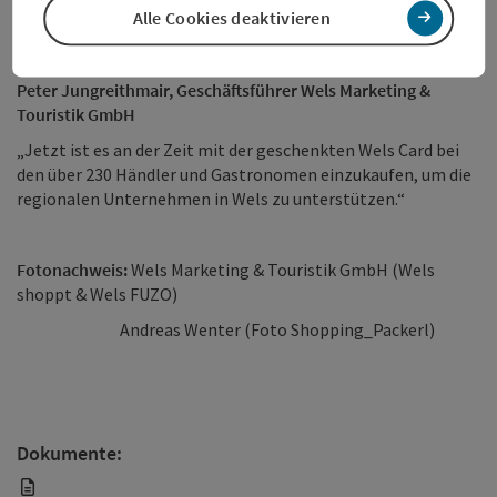
Alle Cookies deaktivieren
schenken und die Welser Wirtschaft zu unterstützen.“
Peter Jungreithmair, Geschäftsführer Wels Marketing &
Touristik GmbH
„Jetzt ist es an der Zeit mit der geschenkten Wels Card bei
den über 230 Händler und Gastronomen einzukaufen, um die
regionalen Unternehmen in Wels zu unterstützen.“
Fotonachweis:
Wels Marketing & Touristik GmbH (Wels
shoppt & Wels FUZO)
Andreas Wenter (Foto Shopping_Packerl)
Dokumente: