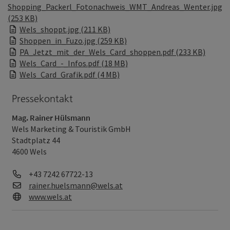
Shopping_Packerl_Fotonachweis_WMT_Andreas_Wenter.jpg
(253 KB)
Wels_shoppt.jpg (211 KB)
Shoppen_in_Fuzo.jpg (259 KB)
PA_Jetzt_mit_der_Wels_Card_shoppen.pdf (233 KB)
Wels_Card_-_Infos.pdf (18 MB)
Wels_Card_Grafik.pdf (4 MB)
Pressekontakt
Mag. Rainer Hülsmann
Wels Marketing & Touristik GmbH
Stadtplatz 44
4600 Wels
Telefon
+43 7242 67722-13
E-Mail
rainer.huelsmann@wels.at
Web
www.wels.at