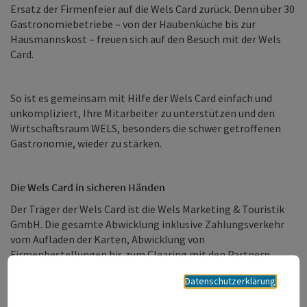
Ersatz der Firmenfeier auf die Wels Card zurück. Denn über 30
Gastronomiebetriebe – von der Haubenküche bis zur
Hausmannskost – freuen sich auf den Besuch mit der Wels
Card.
So ist es gemeinsam mit Hilfe der Wels Card einfach und
unkompliziert, Ihre Mitarbeiter zu unterstützen und den
Wirtschaftsraum WELS, besonders die schwer getroffenen
Gastronomie, wieder zu stärken.
Die Wels Card in sicheren Händen
Der Träger der Wels Card ist die Wels Marketing & Touristik
GmbH. Die gesamte Abwicklung inklusive Zahlungsverkehr
vom Aufladen der Karten, Abwicklung von
Firmenbestellungen bis zum Clearing mit den Partnern
erfolgt ausschließlich auf den Konten der Wels Marketing &
Datenschutzerklärung
Touristik GmbH.