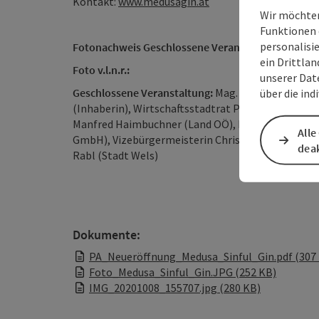
Kontakt:
www.medusagin.at
Wir möchten
Funktionen 
personalisi
Fotonachweis Geschlossene Veranstaltung:
Wels M
ein Drittlan
Foto v.l.n.r.:
unserer Dat
Geschlossene Veranstaltung:
Mag. Thomas Brindl (
über die ind
(Inhaberin), Wirtschaftsstadtrat Peter Lehner (St
Manfred Haimbuchner (Land OÖ), Peter Jungreithm
Alle
GmbH), Vizebürgermeisterin Christa Raggl-Mühlber
deak
Rabl (Stadt Wels)
Dokumente:
PA_Neueröffnung_Medusa_Sinful_Gin.pdf (307
Foto_Medusa_Sinful_Gin.JPG (252 KB)
IMG_20201008_155707.jpg (280 KB)