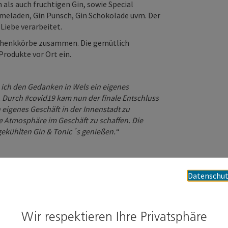
als auch fruchtigen Gin, sowie Special
rmeladen, Gin Punsch, Gin Schokolade uvm. Der
Liebe verarbeitet.
eschenkkörbe zusammen. Die gemütlich
rodukte vor Ort ein.
 ich den Gedanken in Wels ein eigenes
 Durch #covid19 kam nun der finale Entschluss
 eigenes Geschäft in der Innenstadt zu
e Atmosphäre im Geschäft zu schaffen. Die
gekühlten Gin & Tonic´s genießen.“
Datenschut
Wir respektieren Ihre Privatsphäre