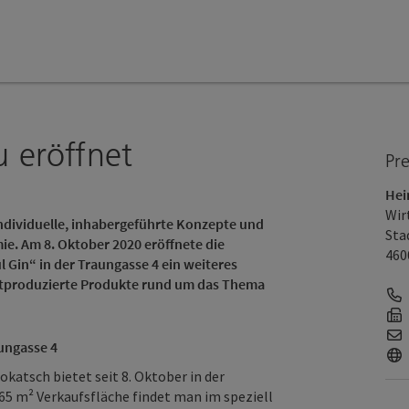
 eröffnet
Pr
Hei
Wir
ndividuelle, inhabergeführte Konzepte und
Sta
ie. Am 8. Oktober 2020 eröffnete die
460
Gin“ in der Traungasse 4 ein weiteres
bstproduzierte Produkte rund um das Thema
aungasse 4
katsch bietet seit 8. Oktober in der
65 m² Verkaufsfläche findet man im speziell