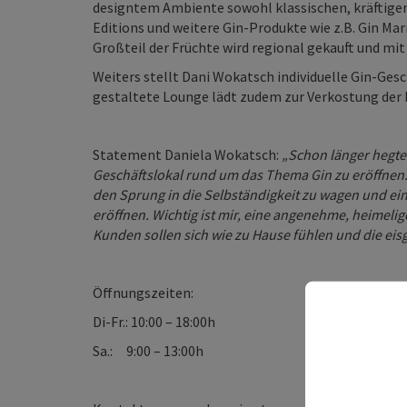
designtem Ambiente sowohl klassischen, kräftigen 
Editions und weitere Gin-Produkte wie z.B. Gin Ma
Großteil der Früchte wird regional gekauft und mit 
Weiters stellt Dani Wokatsch individuelle Gin-G
gestaltete Lounge lädt zudem zur Verkostung der P
Statement Daniela Wokatsch:
„Schon länger hegte
Geschäftslokal rund um das Thema Gin zu eröffnen.
den Sprung in die Selbständigkeit zu wagen und ein
eröffnen.
Wichtig ist mir, eine angenehme, heimelig
Kunden sollen sich wie zu Hause fühlen und die eis
Öffnungszeiten:
Di-Fr.: 10:00 – 18:00h
Sa.: 9:00 – 13:00h