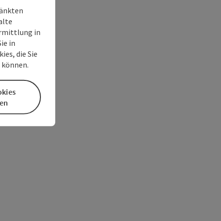
ränkten
alte
rmittlung in
ie in
es, die Sie
n können.
okies
en