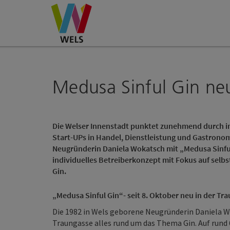
Accesskey
Accesskey
Accesskey
Zum Inhalt
Zur Navigation
Zum Seitenanfang
[0]
[1]
[2]
Medusa Sinful Gin neu
Die Welser Innenstadt punktet zunehmend durch i
Start-UPs in Handel, Dienstleistung und Gastronom
Neugründerin Daniela Wokatsch mit „Medusa Sinful 
individuelles Betreiberkonzept mit Fokus auf sel
Gin.
„Medusa Sinful Gin“- seit 8. Oktober neu in der Tr
Die 1982 in Wels geborene Neugründerin Daniela Wo
Traungasse alles rund um das Thema Gin. Auf rund 