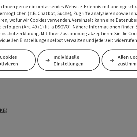
 Ihnen gerne ein umfassendes Website-Erlebnis mit uneingesch
ermöglichen (z.B. Chatbot, Suche), Zugriffe analysieren sowie Inh
eren, wofür wir Cookies verwenden. Vereinzelt kann eine Datenübe
arketing & Touristik GmbH
d erfolgen (Art. 49 (1) lit. a DSGVO). Nähere Informationen finden S
enschutzerklärung. Mit Ihrer Zustimmung akzeptieren Sie die Cooki
Leiter WKO-Wels), Daniela Wokatsch
ividuellen Einstellungen selbst verwalten und jederzeit widerrufe
adt Wels), Landeshauptmann-Stellvertreter Dr.
air, MBA ( GF Wels Marketing & Touristik
 Cookies
Individuelle
Allen Co
ger (Stadt Wels), Bürgermeister Dr. Andreas
tivieren
Einstellungen
zustimm
 KB)