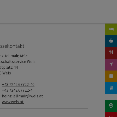
essekontakt
nz Jellmair, MSc
tschaftsservice Wels
dtplatz 44
0 Wels
Telefon
+43 7242 67722-40
Fax
+43 7242 67722-4
E-Mail
heinz.jellmair@wels.at
Web
www.wels.at