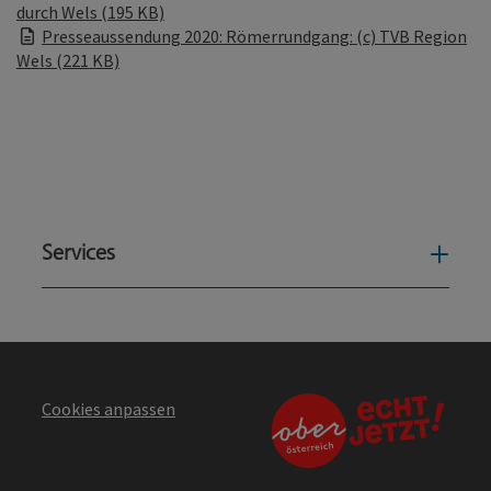
durch Wels (195 KB)
Presseaussendung 2020: Römerrundgang: (c) TVB Region
Wels (221 KB)
Services
Serv
Cookies anpassen