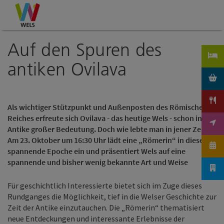
Accesskey
Accesskey
Accesskey
Zum Inhalt
Zur Navigation
Zum Seitenanfang
[0]
[1]
[2]
Auf den Spuren des
antiken Ovilava
Als wichtiger Stützpunkt und Außenposten des Römischen
Reiches erfreute sich Ovilava - das heutige Wels - schon in der
Antike großer Bedeutung. Doch wie lebte man in jener Zeit?
Am 23. Oktober um 16:30 Uhr lädt eine „Römerin“ in diese
spannende Epoche ein und präsentiert Wels auf eine
spannende und bisher wenig bekannte Art und Weise
Für geschichtlich Interessierte bietet sich im Zuge dieses
Rundganges die Möglichkeit, tief in die Welser Geschichte zur
Zeit der Antike einzutauchen. Die „Römerin“ thematisiert
neue Entdeckungen und interessante Erlebnisse der