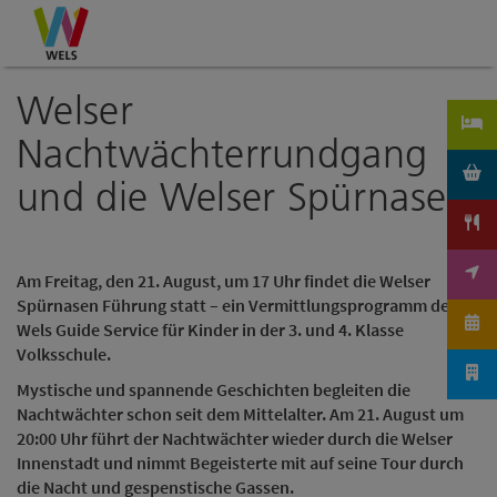
Accesskey
Accesskey
Accesskey
Zum Inhalt
Zur Navigation
Zum Seitenanfang
[0]
[1]
[2]
Welser
Nachtwächterrundgang
und die Welser Spürnasen
Am Freitag, den 21. August, um
17 Uhr findet die Welser
Spürnasen Führung statt – ein Vermittlungsprogramm des
Wels Guide Service für Kinder in der 3. und 4. Klasse
Volksschule.
Mystische und spannende Geschichten begleiten die
Nachtwächter schon seit dem Mittelalter. Am 21. August um
20:00 Uhr führt der Nachtwächter wieder durch die Welser
Innenstadt und nimmt Begeisterte mit auf seine Tour durch
die Nacht und gespenstische Gassen.