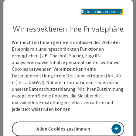
Datenschutzerklärung
Nachtwächterrundgang:
Nach wie vor ist der Nachtwächterrundgang in Wels für Jung
und Alt eine besondere Attraktion. Der Nachtwächter, der
Wir respektieren Ihre Privatsphäre
stilecht gewandet und mit Hellebarde, Horn und Laterne
ausgestattet ist, erzählt im Schein der Laterne
Wir möchten Ihnen gerne ein umfassendes Website-
gespenstische und abenteuerliche Geschichten von früher
Erlebnis mit uneingeschränkten Funktionen
und heute und zieht die Zuhörer mit Sagen und Legenden in
ermöglichen (z.B. Chatbot, Suche), Zugriffe
seinen Bann.
analysieren sowie Inhalte personalisieren, wofür wir
Cookies verwenden. Vereinzelt kann eine
In einer außergewöhnlichen Atmosphäre begeben sich die
Datenübermittlung in ein Drittland erfolgen (Art. 49
Nachtwächter in der Dunkelheit auf einen amüsanten
(1) lit. a DSGVO). Nähere Informationen finden Sie in
Rundgang in den historischen Stadtkern. Insgesamt sind fünf
unserer Datenschutzerklärung. Mit Ihrer Zustimmung
Nachtwächter im Einsatz, jeder einzelne Nachtwächter hat
akzeptieren Sie die Cookies, die Sie über die
ein großes Repertoire an Geschichten, dadurch sind die
individuellen Einstellungen selbst verwalten und
Touren niemals ident und immer wieder spannend.
jederzeit widerrufen können.
Allen Cookies zustimmen
Tickets und Informationen für die Rundgänge sind in der