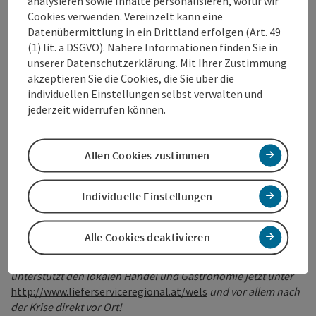
analysieren sowie Inhalte personalisieren, wofür wir
Cookies verwenden. Vereinzelt kann eine
Datenübermittlung in ein Drittland erfolgen (Art. 49
STATEMENTS:
(1) lit. a DSGVO). Nähere Informationen finden Sie in
unserer Datenschutzerklärung. Mit Ihrer Zustimmung
Bürgermeister Dr. Andreas Rabl:
akzeptieren Sie die Cookies, die Sie über die
individuellen Einstellungen selbst verwalten und
In der Krise geht es bei der Gesundheit um alles, nach der
jederzeit widerrufen können.
Krise geht es bei der Wirtschaft um alles. Gerade jetzt ist es
wichtig, dass wir Welser zusammenhalten und bei den Welser
Kaufleuten auch online einkaufen.
Allen Cookies zustimmen
Wirtschaftsstadtrat Peter Lehner:
Individuelle Einstellungen
„Mit viel persönlichem Engagement versuchen viele kreative
Unternehmer in Wels das beste aus der aktuell schwierigen
Alle Cookies deaktivieren
Situation zu machen, um die schmerzhaften Umsatzverluste
zu minimieren. Daher lautet der Appell an alle Welser:
unterstützt den lokalen Handel und Gastronomie jetzt unter
http://www.lieferserviceregional.at/wels
und vor allem nach
der Krise direkt vor Ort!