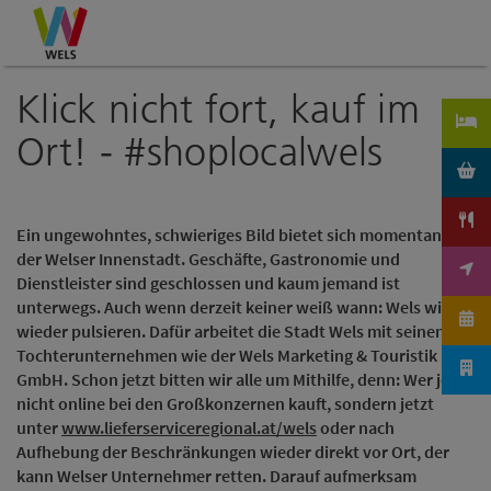
Accesskey
Accesskey
Accesskey
Zum Inhalt
Zur Navigation
Zum Seitenanfang
[0]
[1]
[2]
Klick nicht fort, kauf im
Ort! - #shoplocalwels
Ein ungewohntes, schwieriges Bild bietet sich momentan in
der Welser Innenstadt. Geschäfte, Gastronomie und
Dienstleister sind geschlossen und kaum jemand ist
unterwegs. Auch wenn derzeit keiner weiß wann: Wels wird
wieder pulsieren. Dafür arbeitet die Stadt Wels mit seinen
Tochterunternehmen wie der Wels Marketing & Touristik
GmbH. Schon jetzt bitten wir alle um Mithilfe, denn: Wer jetzt
nicht online bei den Großkonzernen kauft, sondern jetzt
unter
www.lieferserviceregional.at/wels
oder nach
Aufhebung der Beschränkungen wieder direkt vor Ort, der
kann Welser Unternehmer retten. Darauf aufmerksam