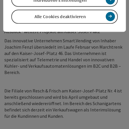
ein neues attraktiveres Gesicht bekommen wird. Viele neue
Projekte für den Platz stehen bereits jetzt in der
Warteschlange, die Wels noch weiter nach vorne bringen.“
Alle Cookies deaktivieren
Ausblick - weitere Projekte am Kaiser-Josef-Platz
Das innovative Unternehmen Smart.Vending von Inhaber
Joachim Fenzl übersiedelt im Laufe Februar von Marchtrenk
auf den Kaiser-Josef-Platz 46. Das Unternehmen ist
spezialisiert auf Telemetrie und Handel von innovativen
Kühler- und Verkaufsautomatenlösungen im B2C und B2B –
Bereich.
Die Filiale von Resch & Frisch am Kaiser-Josef-Platz Nr. 4 ist
bereits geschlossen und wird bis April umgebaut und
anschließend wiedereröffnet. Im Bereich des Schanigartens
befindet sich derzeit ein Verkaufswagen als Interimslösung
für die Kundinnen und Kunden.