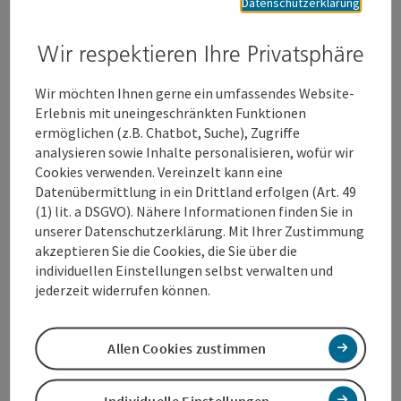
Datenschutzerklärung
Die angrenzende Billa-Filiale wird in die Projektentwicklung
miteinbezogen, für die freiwerdende Libro-Fläche gibt es
Wir respektieren Ihre Privatsphäre
bereits intensive Gespräche mit einem potenziellen
Nachmieter.
Wir möchten Ihnen gerne ein umfassendes Website-
Erlebnis mit uneingeschränkten Funktionen
Statement StR Peter Lehner:
ermöglichen (z.B. Chatbot, Suche), Zugriffe
Die Immobilienentwicklung am KJ gewinnt an Dynamik! Mit
analysieren sowie Inhalte personalisieren, wofür wir
der "Freimachung" der Libro-Fläche ist ein nächster Schritt
Cookies verwenden. Vereinzelt kann eine
für die Realisierung des Projektes Zukunftshaus erledigt.
Datenübermittlung in ein Drittland erfolgen (Art. 49
Neben der Neugestaltung des Platzes werden uns in den
(1) lit. a DSGVO). Nähere Informationen finden Sie in
nächsten Jahren auch qualitätssteigernde Bebauungen am
unserer Datenschutzerklärung. Mit Ihrer Zustimmung
KJ helfen, die Attraktivität des KJ zu heben.
akzeptieren Sie die Cookies, die Sie über die
individuellen Einstellungen selbst verwalten und
jederzeit widerrufen können.
Statement Bgm. Dr. Rabl:
„Die hohe Nachfrage von
Unternehmen sich in Wels anzusiedeln, zeigt deutlich, dass
die Attraktivität des Standortes in den letzten Jahren
Allen Cookies zustimmen
zusehens gestiegen ist. Diese positive Entwicklung setzt sich
auch am Kaiser Josef Platz fort, der in den nächsten Jahren
Individuelle Einstellungen