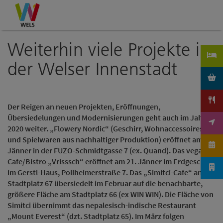
Accesskey
Accesskey
Accesskey
Zum Inhalt
Zur Navigation
Zum Seitenanfang
[0]
[1]
[2]
Weiterhin viele Projekte in
der Welser Innenstadt
Der Reigen an neuen Projekten, Eröffnungen,
Übersiedelungen und Modernisierungen geht auch im Jahr
2020 weiter. „Flowery Nordic“ (Geschirr, Wohnaccessoires
und Spielwaren aus nachhaltiger Produktion) eröffnet am 20.
Jänner in der FUZO-Schmidtgasse 7 (ex. Quand). Das vegane
Cafe/Bistro „Vrisssch“ eröffnet am 21. Jänner im Erdgeschoß
im Gerstl-Haus, Pollheimerstraße 7. Das „Simitci-Cafe“ am
Stadtplatz 67 übersiedelt im Februar auf die benachbarte,
größere Fläche am Stadtplatz 66 (ex WIN WIN). Die Fläche von
Simitci übernimmt das nepalesisch-indische Restaurant
„Mount Everest“ (dzt. Stadtplatz 65). Im März folgen