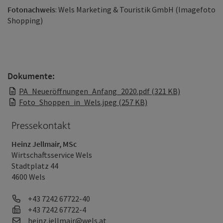
Fotonachweis
: Wels Marketing & Touristik GmbH (Imagefoto
Shopping)
Dokumente:
PA_Neueröffnungen_Anfang_2020.pdf (321 KB)
Foto_Shoppen_in_Wels.jpeg (257 KB)
Pressekontakt
Heinz Jellmair, MSc
Wirtschaftsservice Wels
Stadtplatz 44
4600 Wels
Telefon
+43 7242 67722-40
Fax
+43 7242 67722-4
E-Mail
heinz.jellmair@wels.at