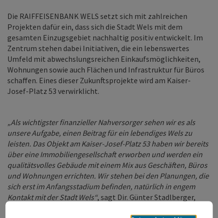
Die RAIFFEISENBANK WELS setzt sich mit zahlreichen
Projekten dafür ein, dass sich die Stadt Wels mit dem
gesamten Einzugsgebiet nachhaltig positiv entwickelt. Im
Zentrum stehen dabei Initiativen, die ein lebenswertes
Umfeld mit abwechslungsreichen Einkaufsmöglichkeiten,
Wohnungen sowie auch Flächen und Infrastruktur für Büros
schaffen. Eines dieser Zukunftsprojekte wird am Kaiser-
Josef-Platz 53 verwirklicht.
„Als wichtigster finanzieller Nahversorger sehen wir es als
unsere Aufgabe, einen Beitrag für ein lebendiges Wels zu
leisten. Das Objekt am Kaiser-Josef-Platz 53 haben wir bereits
über eine Immobiliengesellschaft erworben und werden ein
qualitätsvolles Gebäude mit einem Mix aus Geschäften, Büros
und Wohnungen errichten. Wir stehen bei den Planungen, die
sich erst im Anfangsstadium befinden, natürlich in engem
Kontakt mit der Stadt Wels“
, sagt Dir. Günter Stadlberger,
Vorstandsvorsitzender der RAIFFEISENBANK WELS.