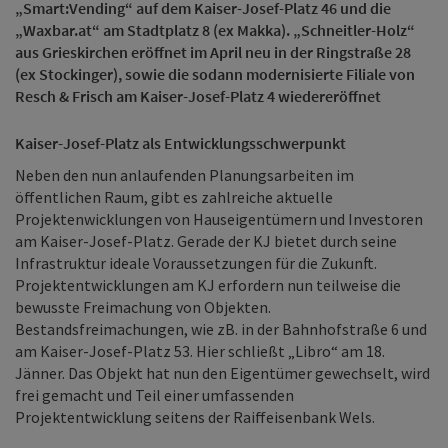
„Smart:Vending“ auf dem Kaiser-Josef-Platz 46 und die
„Waxbar.at“ am Stadtplatz 8 (ex Makka). „Schneitler-Holz“
aus Grieskirchen eröffnet im April neu in der Ringstraße 28
(ex Stockinger), sowie die sodann modernisierte Filiale von
Resch & Frisch am Kaiser-Josef-Platz 4 wiedereröffnet
Kaiser-Josef-Platz als Entwicklungsschwerpunkt
Neben den nun anlaufenden Planungsarbeiten im
öffentlichen Raum, gibt es zahlreiche aktuelle
Projektenwicklungen von Hauseigentümern und Investoren
am Kaiser-Josef-Platz. Gerade der KJ bietet durch seine
Infrastruktur ideale Voraussetzungen für die Zukunft.
Projektentwicklungen am KJ erfordern nun teilweise die
bewusste Freimachung von Objekten.
Bestandsfreimachungen, wie zB. in der Bahnhofstraße 6 und
am Kaiser-Josef-Platz 53. Hier schließt „Libro“ am 18.
Jänner. Das Objekt hat nun den Eigentümer gewechselt, wird
frei gemacht und Teil einer umfassenden
Projektentwicklung seitens der Raiffeisenbank Wels.