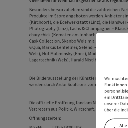
Viele Ideen für Weihnachtsgeschenke aus regional
Besonders hervorzuheben sind die zahlreichen Part
Produkte im Store angeboten werden. Anbieter si
(Kirchdorf), die Edelwerkstatt (Linz), die Handwer
Photography (Linz), Lachs & Champagner – Klaus S
chary chick (Kematen am Innbach), LaZia – DAS LE
Cask Collection, Skanbo Wels mit Upcycling-Tasche
viQua, Markus Lehfellner, Selendi – DIE MODE (jewe
Wels), Hof Maleninsky (Enns), Modeagentur Klaus 
Lagertechnik (Wels), Harald Mistlberger (PROST
Die Bilderausstellung der Künstler Antonio Rubira
Wir möchten
werden durch Ardor Soultions vom Künstlermanag
Funktionen 
personalisi
ein Drittlan
Die offizielle Eröffnung fand am Mittwoch, den 2
unserer Dat
Vertretern aus Politik, Wirtschaft, Presse und Hand
über die ind
Öffnungszeiten:
Alle
Mo.-Mi. 11:00-18:00 Uhr,