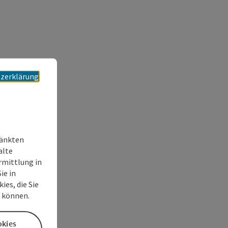
zerklärung
ränkten
alte
rmittlung in
ie in
es, die Sie
n können.
okies