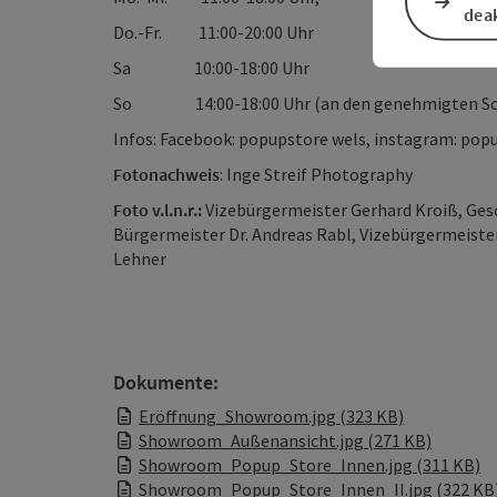
deak
Do.-Fr. 11:00-20:00 Uhr
Sa 10:00-18:00 Uhr
So 14:00-18:00 Uhr (an den genehmigten So
Infos: Facebook: popupstore wels, instagram: pop
Fotonachweis
: Inge Streif Photography
Foto v.l.n.r.:
Vizebürgermeister Gerhard Kroiß, Ges
Bürgermeister Dr. Andreas Rabl, Vizebürgermeiste
Lehner
Dokumente:
Eröffnung_Showroom.jpg (323 KB)
Showroom_Außenansicht.jpg (271 KB)
Showroom_Popup_Store_Innen.jpg (311 KB)
Showroom_Popup_Store_Innen_II.jpg (322 KB