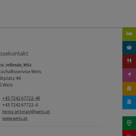
essekontakt
nz Jellmair, MSc
tschaftsservice Wels
dtplatz 44
0 Wels
Telefon
+43 7242 67722-40
Fax
+43 7242 67722-4
E-Mail
heinz.jellmair@wels.at
Web
www.wels.at