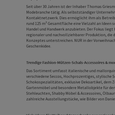
Seit über 30 Jahren ist der Inhaber Thomas Griesm
Modebranche tätig. Als selbstständiger Unternehm
Kontaktnetzwerk. Dies ermöglicht ihm als Betreib
rund 125 m² Gesamtfläche eine Vielzahl an Ideen s
Handel und Handwerk anzubieten. Der Fokus liegt h
regionaler und nachvollziehbarer Produktion, die 
Konzeptes unterstreichen. NUR in der Vorweihnacht
Geschenkidee.
Trendige Fashion-Mützen-Schals-Accessoires & mo
Das Sortiment umfasst italienische und mallorqui
verschiedene Seccos, Hochprozentiges, stylische 
Schokospezialitäten, exklusive Dekoartikel, dem Z
Gartenmöbel und besondere Metallobjekte für den
Stehleuchten, Shabby Möbel & Accessoires, Ölbau
zahlreiche Ausstellungstücke, wie Bilder von Dani