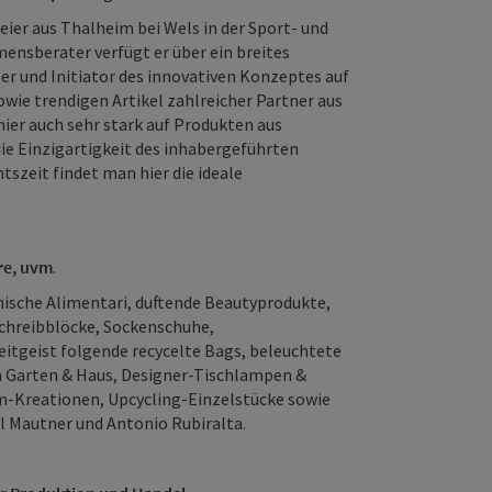
eier aus Thalheim bei Wels in der Sport- und
ensberater verfügt er über ein breites
er und Initiator des innovativen Konzeptes auf
owie trendigen Artikel zahlreicher Partner aus
ier auch sehr stark auf Produkten aus
die Einzigartigkeit des inhabergeführten
szeit findet man hier die ideale
re, uvm
.
nische Alimentari, duftende Beautyprodukte,
Schreibblöcke, Sockenschuhe,
eitgeist folgende recycelte Bags, beleuchtete
 Garten & Haus, Designer-Tischlampen &
m-Kreationen, Upcycling-Einzelstücke sowie
el Mautner und Antonio Rubiralta.