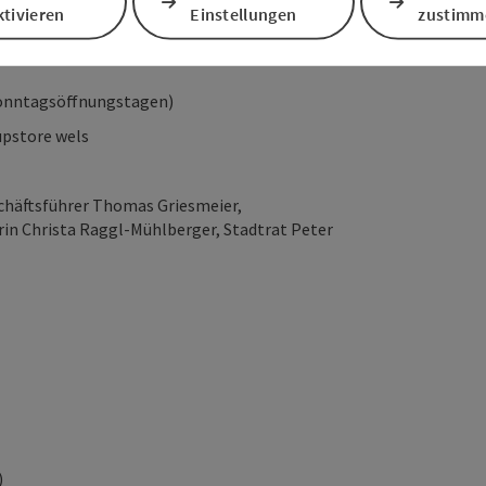
tivieren
Einstellungen
zustimm
nntagsöffnungstagen)
upstore wels
chäftsführer Thomas Griesmeier,
rin Christa Raggl-Mühlberger, Stadtrat Peter
)