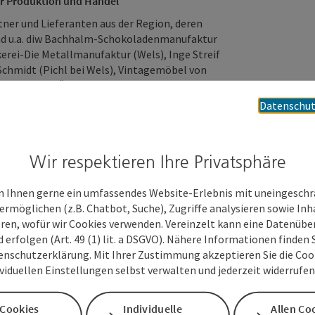
er Produktion und Handel
ner und Lieferanten aus der Region, deren
nd u.a. diw Bachhalm-Schokoladenmanufaktur
kerei-Die Metallmanufaktur (Wels), Inge Streif
chmidt (Pichl bei Wels), Vintagemöbel von
BEN IST SCHÖN (Bad Schallerbach), Single
n, SLT S´Light, VIVA Das Kosmetikinstitut,
Datenschut
ils aus Wels), sockenschuhe.at (Pichl bei
Stadlbauer (Alkoven), Octagon-Design, Peschl-
 Magazin), Juchheim Cosmetics uvm.
Wir respektieren Ihre Privatsphäre
lta aus Spanien und Daniel Mautner aus Graz
 Ihnen gerne ein umfassendes Website-Erlebnis mit uneingesch
ement Graz unterstützt.
ermöglichen (z.B. Chatbot, Suche), Zugriffe analysieren sowie Inh
eren, wofür wir Cookies verwenden. Vereinzelt kann eine Datenübe
d erfolgen (Art. 49 (1) lit. a DSGVO). Nähere Informationen finden S
7. November mit zahlreichen Freunden und
enschutzerklärung. Mit Ihrer Zustimmung akzeptieren Sie die Cooki
el statt.
ividuellen Einstellungen selbst verwalten und jederzeit widerrufe
 Cookies
Individuelle
Allen Co