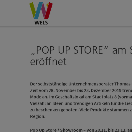
Accesskey
Accesskey
Accesskey
Zum Inhalt
Zur Navigation
Zum Seitenanfang
[0]
[1]
[2]
„POP UP STORE“ am S
eröffnet
Der selbstständige Unternehmensberater Thomas Gr
Zeit vom 28. November bis 23. Dezember 2019 trend
Mode an. Im Geschäftslokal am Stadtplatz 8 (vorma
Vielzahl an Ideen und trendigen Artikeln für die L
zu beschenken geboten. Viele Produkte stammen 
Region.
Pop Up Store / Showroom – von 28.11. bis 23.12. am