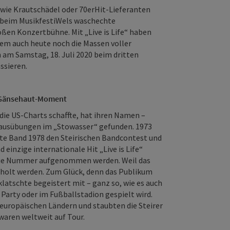
wie Krautschädel oder 70erHit-Lieferanten
 beim MusikfestiWels waschechte
oßen Konzertbühne. Mit „Live is Life“ haben
dem auch heute noch die Massen voller
 am Samstag, 18. Juli 2020 beim dritten
ssieren.
ür Gänsehaut-Moment
 die US-Charts schaffte, hat ihren Namen –
 Hausübungen im „Stowasser“ gefunden. 1973
te Band 1978 den Steirischen Bandcontest und
 einzige internationale Hit „Live is Life“
e die Nummer aufgenommen werden. Weil das
erholt werden. Zum Glück, denn das Publikum
latschte begeistert mit – ganz so, wie es auch
er Party oder im Fußballstadion gespielt wird.
0 europäischen Ländern und staubten die Steirer
waren weltweit auf Tour.