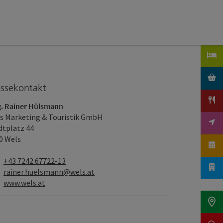
essekontakt
. Rainer Hülsmann
s Marketing & Touristik GmbH
dtplatz 44
0 Wels
Telefon
+43 7242 67722-13
E-Mail
rainer.huelsmann@wels.at
Web
www.wels.at