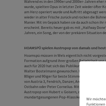
Während es in den 1990er und 2000er-Jahren eher 
wurde, spielten Opus in letzter Zeit wieder öfte
am Herz operiert wurde und Auftritt abgesagt werde
wieder in alter Frische zurück und rocken die Büh
Manier. Mit im Gepäck haben sie da auch schon ih
erscheint. Bereits heuer gab es mit „Halfway Done“
Jahren, ein Song, der von der prekären Situation 
HOAMSPÜ spielen Austropop von damals und heut
Hoamspü müssen in Wels eigentlich nicht vorgestel
Formation aufgrund ihrer großen Beliebtheit von
auch für 2020 hat sich das Publikum ausdrücklich w
Walter Bostelmann gewunschen. Hoamspü sorgen m
80iger und 90iger für beste Stimmung. Sie begeis
von Austria 3, Fendrich, Danzer, Ambros, STS, Falc
Ostbahn oder Peter Cornelius. Mitsingen kann ma
Austropop von Hubert v. Goisern, den Seern oder A
mundartgesungenen Pop-Klassikern von Interprete
Wir möchten
Funktionen 