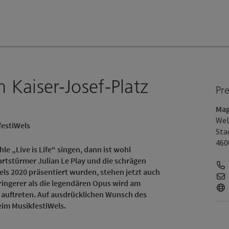
m Kaiser-Josef-Platz
Pr
Mag
Wel
festiWels
Sta
460
e „Live is Life“ singen, dann ist wohl
rtstürmer Julian Le Play und die schrägen
els 2020 präsentiert wurden, stehen jetzt auch
ringerer als die legendären Opus wird am
z auftreten. Auf ausdrücklichen Wunsch des
im MusikfestiWels.