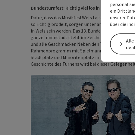
personalisi
Bundesturnfest: Richtig viel los in der Innenstadt
ein Drittlan
unserer Dat
Dafür, dass das MusikfestWels tatsächlich ein riese
über die ind
so richtig brodelt, sorgen unter anderem auch 5.0
in Wels sein werden. Das 13. Bundesturnfest findet v
ganze Innenstadt steht im Zeichen dieser Veransta
Alle
und alle Geschmäcker. Neben den Turner-Leistungs
deak
Rahmenprogramm mit Spielmannszügen, Platzkonz
Stadtplatz und Minoritenplatz im Zuge des Musikfe
Geschichte des Turnens wird bei dieser Gelegenheit