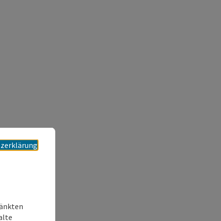
zerklärung
ränkten
alte