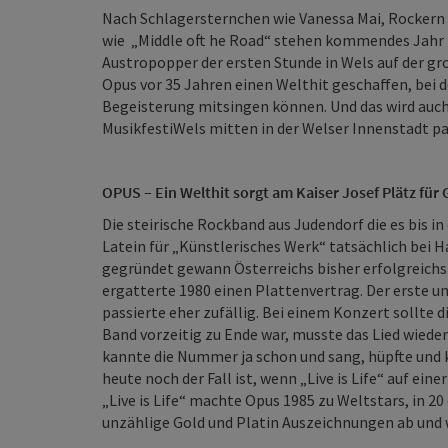
Nach Schlagersternchen wie Vanessa Mai, Rockern 
wie „Middle oft he Road“ stehen kommendes Jahr
Austropopper der ersten Stunde in Wels auf der gr
Opus vor 35 Jahren einen Welthit geschaffen, bei 
Begeisterung mitsingen können. Und das wird auch
MusikfestiWels mitten in der Welser Innenstadt pa
OPUS – Ein Welthit sorgt am Kaiser Josef Plätz f
Die steirische Rockband aus Judendorf die es bis in
Latein für „Künstlerisches Werk“ tatsächlich bei
gegründet gewann Österreichs bisher erfolgreichs
ergatterte 1980 einen Plattenvertrag. Der erste und
passierte eher zufällig. Bei einem Konzert sollt
Band vorzeitig zu Ende war, musste das Lied wied
kannte die Nummer ja schon und sang, hüpfte und k
heute noch der Fall ist, wenn „Live is Life“ auf ein
„Live is Life“ machte Opus 1985 zu Weltstars, in 2
unzählige Gold und Platin Auszeichnungen ab und 