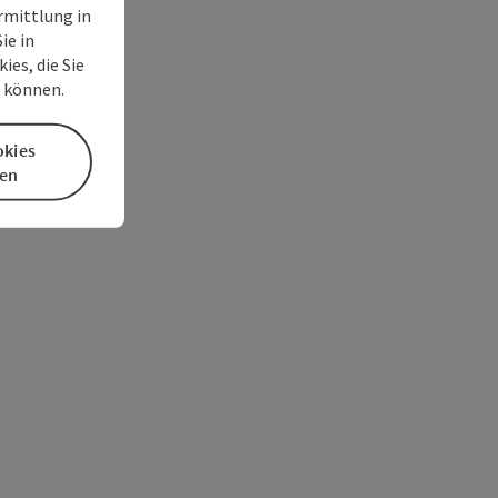
rmittlung in
ie in
es, die Sie
n können.
okies
en