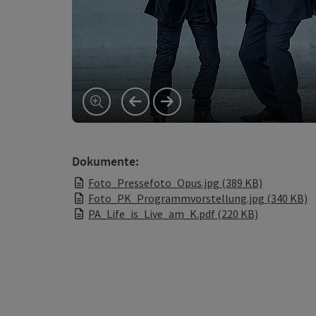
vorheriges Element
nächstes Element
Dokumente:
Foto_Pressefoto_Opus.jpg (389 KB)
Foto_PK_Programmvorstellung.jpg (340 KB)
PA_Life_is_Live_am_K.pdf (220 KB)