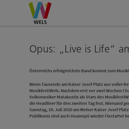
Accesskey
Accesskey
Accesskey
Zum Inhalt
Zur Navigation
Zum Seitenanfang
[0]
[1]
[2]
Opus: „Live is Life“ a
Österreichs erfolgreichste Band kommt zum Musik
Wenn Tausende am Kaiser Josef Platz aus voller Kehl
MusikfestiWels. Nachdem erst vor zwei Wochen Cha
Volksmusiker Matakustix als Stars des MusikfestiW
die Headliner für den zweiten Tag fest. Niemand ge
Samstag, 18. Juli 2020 am Welser Kaiser Josef Plat
Publikums sind auch Hoamspü wieder Fixstarter be