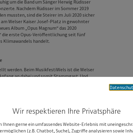
ruhig um die Band um Sänger Herwig Rüdisser
r Konzerte. Nachdem Rüdisser im Sommer 2019
n mussten, sind die Steirer im Juli 2020 sicher
ne am Welser Kaiser Josef-Platz in gewohnter
r neues Album „Opus Magnum“ das 2020
 die erste Opus-Veröffentlichung seit fünf
des Klimawandels handelt.
e
lt werden. Beim MusikfestiWels ist die Welser
 Anfang an dabei und somit Stammgast. Und
ieder einen Auftritt der genialen Live-Partie um
Datenschut
it dem klassischen Austropop der 70iger,
tern mit genialen, allseits bekannten Nummern
o, Stefanie Werger, Marianne Mendt, Dr. Kurt
n aber auch bei Klassikern des Salzkammergut-
Wir respektieren Ihre Privatsphäre
usseer Hardbradlern sowie aktuellen
n wie Seiler und Speer.
 Ihnen gerne ein umfassendes Website-Erlebnis mit uneingesch
ermöglichen (z.B. Chatbot, Suche), Zugriffe analysieren sowie Inh