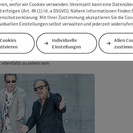
eren, wofür wir Cookies verwenden. Vereinzelt kann eine Datenübe
d erfolgen (Art. 49 (1) lit. a DSGVO). Nähere Informationen finden S
enschutzerklärung. Mit Ihrer Zustimmung akzeptieren Sie die Cooki
ngroßes Fest für alle wird und die Innenstadt
ividuellen Einstellungen selbst verwalten und jederzeit widerrufe
00 Turner, die an diesem Wochenende ebenfalls
on 16. bis 19. Juli 2020 in Wels statt und die
ltung, einem Turnfest für alle Altersklassen
 Cookies
Individuelle
Allen Co
schauen wird auch ein buntes
tivieren
Einstellungen
zustimm
erte, Volkstanz und großer Schlussfeier am
stiWels stattfinden. Eine Ausstellung über die
 ebenfalls zu sehen sein.