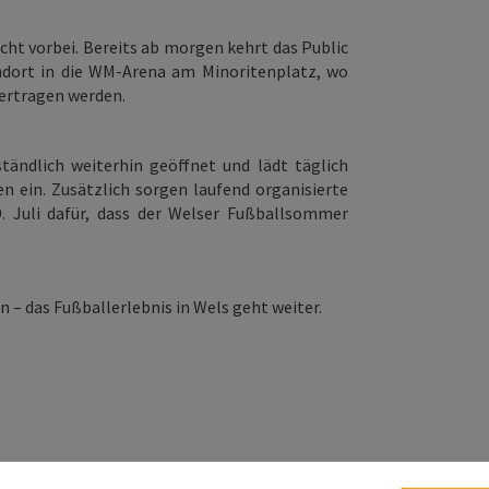
cht vorbei. Bereits ab morgen kehrt das Public
ndort in die WM-Arena am Minoritenplatz, wo
bertragen werden.
ständlich weiterhin geöffnet und lädt täglich
en ein. Zusätzlich sorgen laufend organisierte
 Juli dafür, dass der Welser Fußballsommer
– das Fußballerlebnis in Wels geht weiter.