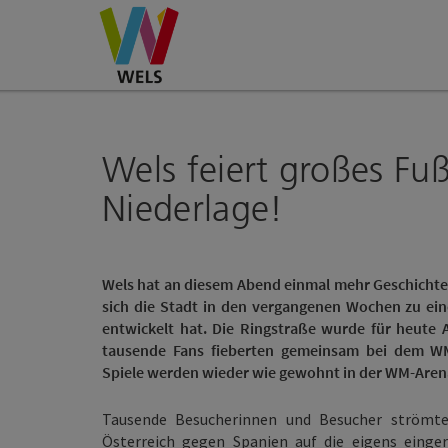
Accesskey
Accesskey
Accesskey
Zum Inhalt
Zur Navigation
Zum Seitenanfang
[0]
[1]
[2]
Wels feiert großes Fuß
Niederlage!
Wels hat an diesem Abend einmal mehr Geschichte
sich die Stadt in den vergangenen Wochen zu ei
entwickelt hat. Die Ringstraße wurde für heute
tausende Fans fieberten gemeinsam bei dem WM-
Spiele werden wieder wie gewohnt in der WM-Aren
Tausende Besucherinnen und Besucher strömt
Österreich gegen Spanien auf die eigens einge