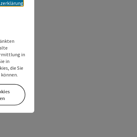
zerklärung
ränkten
alte
rmittlung in
ie in
es, die Sie
n können.
okies
en