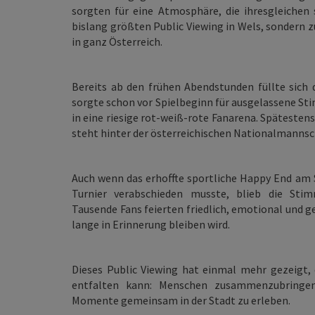
sorgten für eine Atmosphäre, die ihresgleichen
bislang größten Public Viewing in Wels, sondern 
in ganz Österreich.
Bereits ab den frühen Abendstunden füllte sich 
sorgte schon vor Spielbeginn für ausgelassene S
in eine riesige rot-weiß-rote Fanarena. Spätesten
steht hinter der österreichischen Nationalmannsc
Auch wenn das erhoffte sportliche Happy End am S
Turnier verabschieden musste, blieb die Stim
Tausende Fans feierten friedlich, emotional und 
lange in Erinnerung bleiben wird.
Dieses Public Viewing hat einmal mehr gezeigt, 
entfalten kann: Menschen zusammenzubringen
Momente gemeinsam in der Stadt zu erleben.