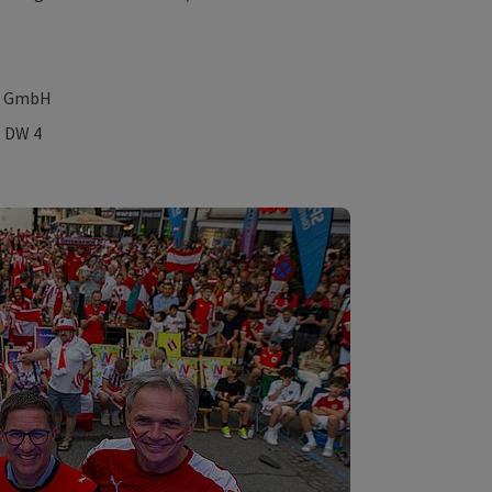
ik GmbH
x: DW 4