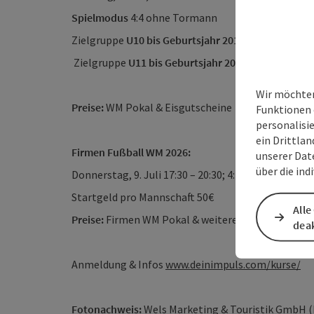
Spielmodus
4:4 ohne Tormann
Zielgruppe
U10 bis Geburtsjahr 2016,
13:00 – 16:00
Zielgruppe
U11 bis Geburtsjahr 2015
;
Wir möchten
Preise:
WM Pokal & Eisgutscheine
Funktionen 
personalisi
ein Drittlan
Firmen Fußball WM 2026:
unserer Dat
über die ind
Donnerstag, 9. Juli 17:30 – 20:30; 4:4 Spielmodus
Startgeld pro Mannschaft 50€
Alle
Preise:
Firmen WM Pokal & weitere Überraschunge
deak
Anmeldung & Infos
www.deinimpuls.com/kurse/
Fotonachweis:
Wels Marketing & Touristik GmbH (F