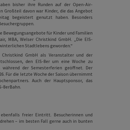
aben bisher ihre Runden auf der Open-Air-
Ein Großteil davon war Kinder, die das Angebot
eitag begeistert genutzt haben. Besonders
 Besuchergruppen.
ose Bewegungsangebote für Kinder und Familien
air, MBA, Welser Christkind GmbH. „Die EIS-
 winterlichen Stadtlebens geworden.“
r Christkind GmbH als Veranstalter und der
tschlossen, den EIS-8er um eine Woche zu
ch während der Semesterferien geöffnet. Der
2026. Für die letzte Woche der Saison übernimmt
chenpartners. Auch der Hauptsponsor, das
IS-8erBahn.
ebenfalls freier Eintritt. Besucherinnen und
 drehen – im besten Fall gerne auch in bunten