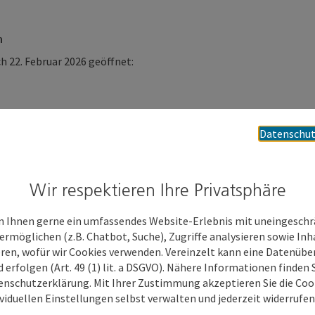
n
ch 22. Februar 2026 geöffnet:
Datenschut
Wir respektieren Ihre Privatsphäre
0 Uhr nutzen
 Ihnen gerne ein umfassendes Website-Erlebnis mit uneingesch
ermöglichen (z.B. Chatbot, Suche), Zugriffe analysieren sowie Inh
guinen als Eislaufhilfen steht einem sicheren
eren, wofür wir Cookies verwenden. Vereinzelt kann eine Datenübe
istkind GmbH bedankt sich bei den Sponsoren,
d erfolgen (Art. 49 (1) lit. a DSGVO). Nähere Informationen finden S
rzlich ein, noch bis 22. Februar Zeit auf der
enschutzerklärung. Mit Ihrer Zustimmung akzeptieren Sie die Cooki
ividuellen Einstellungen selbst verwalten und jederzeit widerrufe