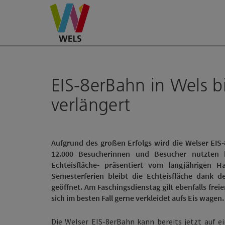
Accesskey
Accesskey
Accesskey
Zum Inhalt
Zur Navigation
Zum Seitenanfang
[0]
[1]
[2]
EIS-8erBahn in Wels b
verlängert
Aufgrund des großen Erfolgs wird die Welser EIS-
12.000 Besucherinnen und Besucher nutzten b
Echteisfläche- präsentiert vom langjährigen 
Semesterferien bleibt die Echteisfläche dank
geöffnet. Am Faschingsdienstag gilt ebenfalls freie
sich im besten Fall gerne verkleidet aufs Eis wagen.
Die Welser EIS-8erBahn kann bereits jetzt auf ei