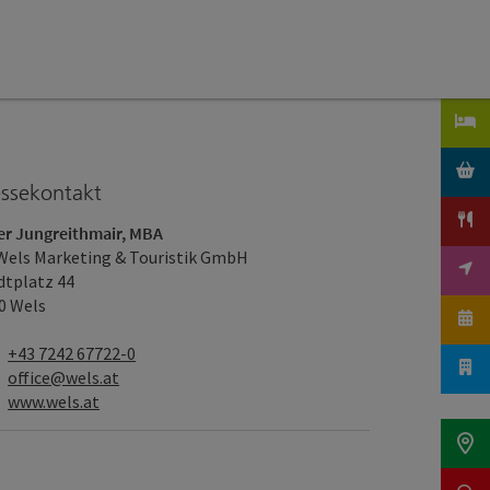
essekontakt
er Jungreithmair, MBA
Wels Marketing & Touristik GmbH
dtplatz 44
0 Wels
Telefon
+43 7242 67722-0
E-Mail
office@wels.at
Web
www.wels.at