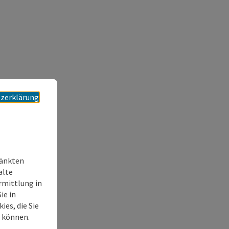
zerklärung
ränkten
alte
rmittlung in
ie in
es, die Sie
n können.