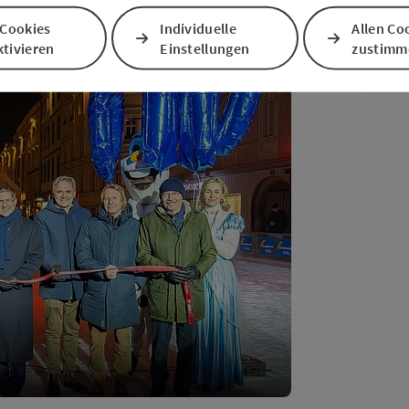
otograf: Mario Oberlaber)
 Cookies
Individuelle
Allen Co
tivieren
Einstellungen
zustimm