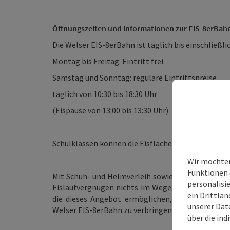
Öffnungszeiten und Informationen zur EIS-8erBah
Die Welser EIS-8erBahn ist täglich bis einschließli
Montag bis Freitag: Eintritt frei
Samstag und Sonntag: reguläre Eintrittspreise
täglich von 10:30 bis 18:30 Uhr
(Eispause von 13:00 bis 13:30 Uhr)
Schulklassen können die Eisfläche bereits ab 09:0
Wir möchten
Funktionen 
Mit Schuh- und Helmverleih sowie kostenlosen Pin
personalisi
Eislaufvergnügen nichts im Wege. Die Welser Chr
ein Drittlan
die dieses Angebot ermöglichen, und lädt alle he
unserer Dat
Welser EIS-8erBahn zu verbringen.
über die ind