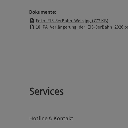
Dokumente:
Foto_EIS-8erBahn_Wels.jpg (772 KB)
18_PA_Verlängerung_der_EIS-8erBahn_2026.pd
Services
Hotline & Kontakt