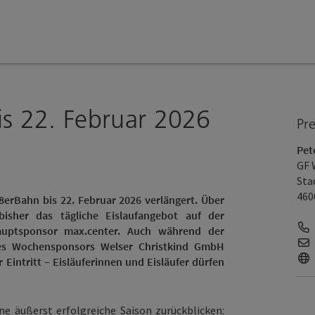
is 22. Februar 2026
Pr
Pet
GF 
Sta
460
8erBahn bis 22. Februar 2026 verlängert. Über
isher das tägliche Eislaufangebot auf der
Hauptsponsor max.center. Auch während der
 des Wochensponsors Welser Christkind GmbH
r Eintritt – Eisläuferinnen und Eisläufer dürfen
ne äußerst erfolgreiche Saison zurückblicken: