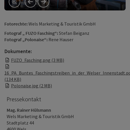
vorheriges Element
nächstes Element
Fotorechte:
Wels Marketing & Touristik GmbH
Fotograf „ FUZO Fasching“:
Stefan Beiganz
Fotograf „Polonaise“:
Rene Hauser
Dokumente:
FUZO_Fasching.png (3 MB)
16_PA_Buntes_Faschingstreiben_in_der_Welser_Innenstadt.p
(134 KB)
Polonaise.jpg (2 MB)
Pressekontakt
Mag. Rainer Hülsmann
Wels Marketing & Touristik GmbH
Stadtplatz 44
4600 Wels