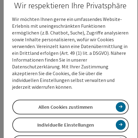
Wir respektieren Ihre Privatsphäre
Polonaise, die um 13:13 Uhr am Kaiser-Josef-Platz startet.
Gemeinsam mit der Faschingsgilde im Vormarsch,
stimmungsvoller Musik sowie zahlreichen verkleideten
Wir möchten Ihnen gerne ein umfassendes Website-
Gruppen zieht die Polonaise anschließend durch die
Erlebnis mit uneingeschränkten Funktionen
Fußgängerzone rund um die Welser EIS-8erBahn. Mitmachen
ermöglichen (z.B. Chatbot, Suche), Zugriffe analysieren
lohnt sich, denn attraktive Preise warten auf die
sowie Inhalte personalisieren, wofür wir Cookies
Teilnehmenden: Die größte angemeldete Gruppe gewinnt
verwenden. Vereinzelt kann eine Datenübermittlung in
eine Wels Card im Wert von 100 €, zudem werden jeweils eine
ein Drittland erfolgen (Art. 49 (1) lit. a DSGVO). Nähere
Wels Card im Wert von 50 € an die Gruppe mit dem jüngsten
Informationen finden Sie in unserer
sowie mit dem ältesten Teilnehmer vergeben.
Die Teilnahme
Datenschutzerklärung. Mit Ihrer Zustimmung
an der Polonaise ist auch ohne Anmeldung möglich, für die
akzeptieren Sie die Cookies, die Sie über die
Teilnahme an der Preisvergabe und eine bessere Planung
individuellen Einstellungen selbst verwalten und
wird eine Anmeldung bis 16. Februar
jederzeit widerrufen können.
unter
www.wels.at/fasching
empfohlen.
Ein Faschingsdienstag voller Spaß und Unterhaltung
Allen Cookies zustimmen
Mit diesem umfangreichen Programm wird der FUZO-
Fasching 2026 zu einem unvergesslichen Erlebnis für Groß
und Klein. Wels Marketing & Touristik GmbH lädt alle
Individuelle Einstellungen
herzlich ein, mit dabei zu sein und gemeinsam das bunte
Faschingstreiben zu genießen!