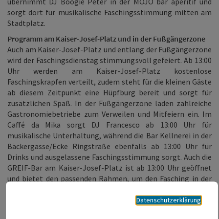
übernimmt DJ Boogie Peter in der MOJO bar aperitif und
sorgt dort für musikalische Faschingsstimmung mitten am
Stadtplatz.
Programm am Kaiser-Josef-Platz und in der Fußgängerzone
Auch am Kaiser-Josef-Platz und entlang der Fußgängerzone
wird der Faschingsdienstag stimmungsvoll gefeiert. Ab 13:00
Uhr werden am Kaiser-Josef-Platz kostenlose
Faschingskrapfen verteilt, zudem steht für die kleinen Gäste
ab diesem Zeitpunkt eine Hüpfburg bereit und sorgt für
zusätzlichen Spaß.
In der Fußgängerzone laden zahlreiche
Gastronomiebetriebe zum Verweilen und Mitfeiern ein. Im
Caffé da Mika sorgt DJ Francesco ab 13:00 Uhr für
musikalische Unterhaltung, während die Bar Kellnerei in der
Bäckergasse/Ecke Ringstraße ebenfalls ab 13:00 Uhr für
Drinks und ausgelassene Faschingsstimmung sorgt. Auch die
GREIF-Bar am Kaiser-Josef-Platz ist ab 13:00 Uhr geöffnet
und bietet den passenden Rahmen, um den Fasching in der
Innenstadt gemeinsam zu feiern.
Datenschutzerklärung
Welser Polonaise – mitmachen & gewinnen!
Der Höhepunkt des Faschingsdienstags ist die größte Welser