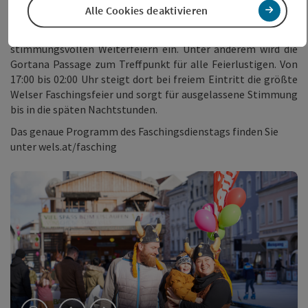
Alle Cookies deaktivieren
Programm Nachtgastronomie
Im Anschluss lädt die Welser Gastronomie zum
stimmungsvollen Weiterfeiern ein. Unter anderem wird die
Gortana Passage zum Treffpunkt für alle Feierlustigen. Von
17:00 bis 02:00 Uhr steigt dort bei freiem Eintritt die größte
Welser Faschingsfeier und sorgt für ausgelassene Stimmung
bis in die späten Nachtstunden.
Das genaue Programm des Faschingsdienstags finden Sie
unter wels.at/fasching