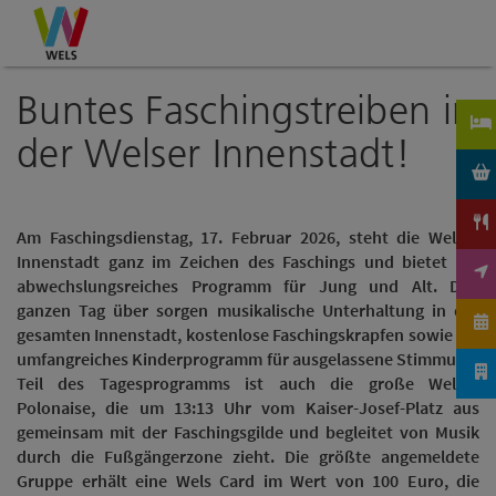
Accesskey
Accesskey
Accesskey
Zum Inhalt
Zur Navigation
Zum Seitenanfang
[0]
[1]
[2]
Buntes Faschingstreiben in
der Welser Innenstadt!
Am Faschingsdienstag, 17. Februar 2026, steht die Welser
Innenstadt ganz im Zeichen des Faschings und bietet ein
abwechslungsreiches Programm für Jung und Alt. Den
ganzen Tag über sorgen musikalische Unterhaltung in der
gesamten Innenstadt, kostenlose Faschingskrapfen sowie ein
umfangreiches Kinderprogramm für ausgelassene Stimmung.
Teil des Tagesprogramms ist auch die große Welser
Polonaise, die um 13:13 Uhr vom Kaiser-Josef-Platz aus
gemeinsam mit der Faschingsgilde und begleitet von Musik
durch die Fußgängerzone zieht. Die größte angemeldete
Gruppe erhält eine Wels Card im Wert von 100 Euro, die