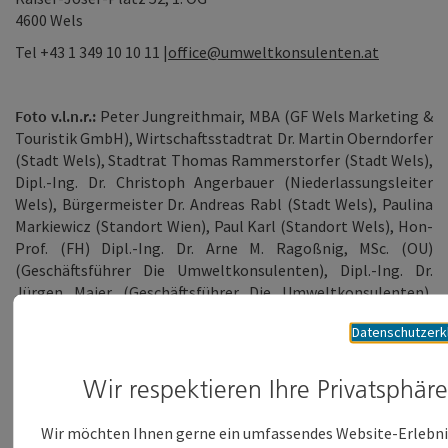
4600 Wels
Tel
+43 1 349 10 10 11
|
office@umweltkonsulenten.at
Foto v.l.n.r.:
Peter Jungreithmair, MBA (GF Wels Marketing &
Touristik GmbH), Wirtschaftsstadtrat Dr. Martin Oberndorfer
(Stadt Wels), Stadtrat Thomas Rammerstorfer (Stadt Wels),
Dipl.-Ing. Dr. Christoph Angerbauer (Niederlassungsleiter
Wels), Bürgermeister Dr. Andreas Rabl (Stadt Wels),
Paulina
Markiewicz (Standort Wien), Paul Karl (Standort Wels), Hon-
Prof. (FH) Dipl.-Ing. Dr. Arne M. Ragoßnig, MSc. (OU)
(Geschäftsführer Die Umweltkonsulenten), Dipl.-Ing. Dr.
Jürgen Maier (Geschäftsführer Die Umweltkonsulenten),
Vizebürgermeisterin Christa Raggl-Mühlberger (Stadt Wels)
Datenschutzerk
Fotocredit:
© Wels Marketing & Touristik GmbH (Fotograf:
intern)
Wir respektieren Ihre Privatsphär
Wir möchten Ihnen gerne ein umfassendes Website-Erlebni