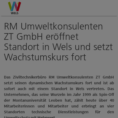
Accesskey
Accesskey
Accesskey
Zum Inhalt
Zur Navigation
Zum Seitenanfang
[0]
[1]
[2]
RM Umweltkonsulenten
ZT GmbH eröffnet
Standort in Wels und setzt
Wachstumskurs fort
Das Ziviltechnikerbüro RM Umweltkonsulenten ZT GmbH
setzt seinen dynamischen Wachstumskurs fort und ist ab
sofort auch mit einem Standort in Wels vertreten. Das
Unternehmen, das seine Wurzeln im Jahr 1999 als Spin-Off
der Montanuniversität Leoben hat, zählt heute über 40
Mitarbeiterinnen und Mitarbeiter und erbringt an vier
Standorten technische Dienstleistungen für den
Umweltschutz mit Mehrwert.