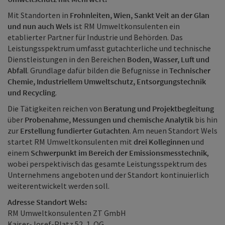
Mit Standorten in
Frohnleiten, Wien, Sankt Veit an der Glan
und nun auch Wels
ist RM Umweltkonsulenten ein
etablierter Partner für Industrie und Behörden. Das
Leistungsspektrum umfasst gutachterliche und technische
Dienstleistungen in den Bereichen
Boden, Wasser, Luft und
Abfall
. Grundlage dafür bilden die Befugnisse in
Technischer
Chemie, Industriellem Umweltschutz, Entsorgungstechnik
und Recycling
.
Die Tätigkeiten reichen von
Beratung und Projektbegleitung
über
Probenahme, Messungen und chemische Analytik
bis hin
zur
Erstellung fundierter Gutachten
. Am neuen Standort Wels
startet RM Umweltkonsulenten mit
drei Kolleginnen
und
einem
Schwerpunkt im Bereich der Emissionsmesstechnik
,
wobei perspektivisch das gesamte Leistungsspektrum des
Unternehmens angeboten und der Standort kontinuierlich
weiterentwickelt werden soll.
Adresse Standort Wels:
RM Umweltkonsulenten ZT GmbH
Kaiser-Josef-Platz 52, 1. OG