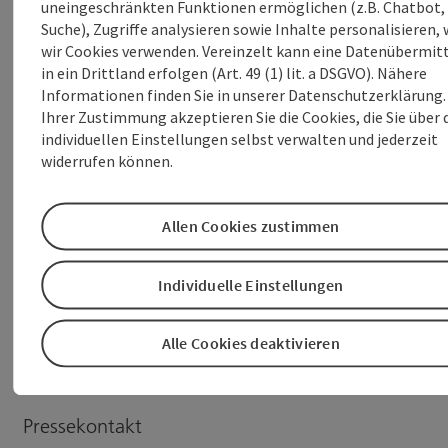
uneingeschränkten Funktionen ermöglichen (z.B. Chatbot,
Suche), Zugriffe analysieren sowie Inhalte personalisieren,
wir Cookies verwenden. Vereinzelt kann eine Datenübermit
in ein Drittland erfolgen (Art. 49 (1) lit. a DSGVO). Nähere
Informationen finden Sie in unserer Datenschutzerklärung.
Ihrer Zustimmung akzeptieren Sie die Cookies, die Sie über 
individuellen Einstellungen selbst verwalten und jederzeit
widerrufen können.
Allen Cookies zustimmen
Dokumente:
Individuelle Einstellungen
Foto_EÖ_Die_Umweltkonsulenten__c__WMT.jpg (528
KB)
Alle Cookies deaktivieren
8_PA_RM_Umweltkonsulenten_ZT_GmbH_eröffnet_Standort_
(118 KB)
Pressekontakt