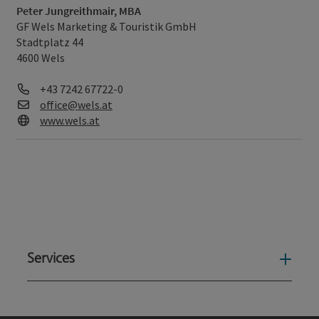
Peter Jungreithmair, MBA
GF Wels Marketing & Touristik GmbH
Stadtplatz 44
4600 Wels
Telefon
+43 7242 67722-0
E-Mail
office@wels.at
Web
www.wels.at
Services
Serv