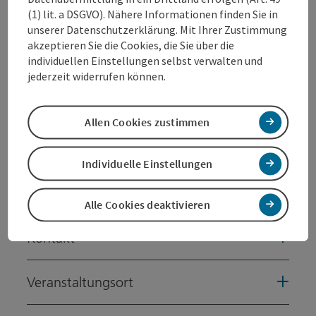
Jonas Bonas
ist ein Newcomer-Comedian aus Wels,
(1) lit. a DSGVO). Nähere Informationen finden Sie in
Oberösterreich, und Preisträger des Grazer
unserer Datenschutzerklärung. Mit Ihrer Zustimmung
Kleinkunstvogel 2026. Bekannt wurde er durch seine
akzeptieren Sie die Cookies, die Sie über die
viralen Wortwitze auf Bahnhöfen in ganz Österreich,
individuellen Einstellungen selbst verwalten und
mit denen er auf Social Media ein breites Publikum
jederzeit widerrufen können.
erreicht.
Auf der Bühne verbindet er Stand-Up Comedy mit
interaktiven Elementen und einem feinen Gespür für
Allen Cookies zustimmen
Sprache und Alltagsbeobachtungen. Er moderiert
regelmäßig die Comedy-Impro-Show PowerPoint
Individuelle Einstellungen
Karaoke in den MKH-Studios.
https://www.instagram.com/jonas_bonas_/
Alle Cookies deaktivieren
Kontakt
Veranstaltungsort