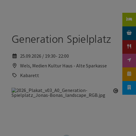
Accesskey
Accesskey
Zum Inhalt
Zum Seitenanfang
[0]
[2]
Generation Spielplatz
25.09.2026 / 19:30- 22:00
Wels, Medien Kultur Haus - Alte Sparkasse
Kabarett
Copyrig