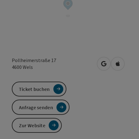
Pollheimerstraße 17
in Google Maps
in Apple 
4600
Wels
Ticket buchen
Anfrage senden
Zur Website