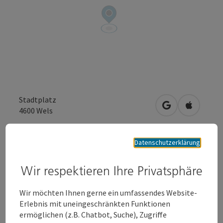
Stadtplatz
in Google Maps
in Apple 
4600
Wels
Datenschutzerklärung
Anfrage senden
Wir respektieren Ihre Privatsphäre
Zur Website
Wir möchten Ihnen gerne ein umfassendes Website-
Erlebnis mit uneingeschränkten Funktionen
ermöglichen (z.B. Chatbot, Suche), Zugriffe