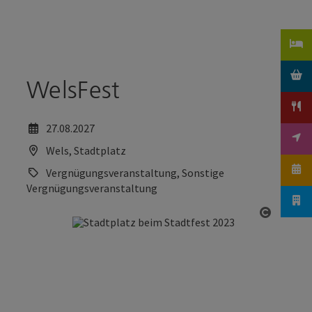
Accesskey
Accesskey
Zum Inhalt
Zum Seitenanfang
[0]
[2]
WelsFest
27.08.2027
Wels, Stadtplatz
Vergnügungsveranstaltung, Sonstige
Vergnügungsveranstaltung
Copyrig