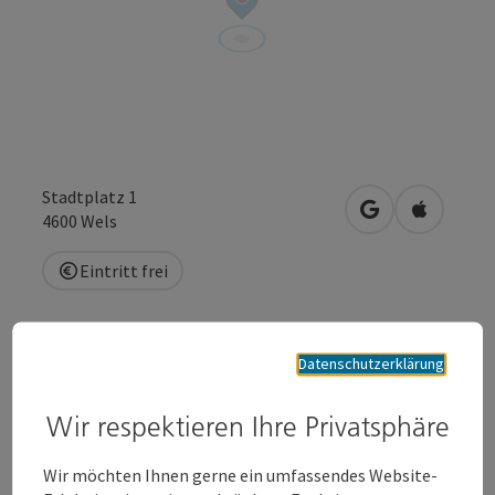
Stadtplatz 1
in Google Maps
in Apple 
4600
Wels
Eintritt frei
Anfrage senden
Datenschutzerklärung
Zur Website
Wir respektieren Ihre Privatsphäre
Wir möchten Ihnen gerne ein umfassendes Website-