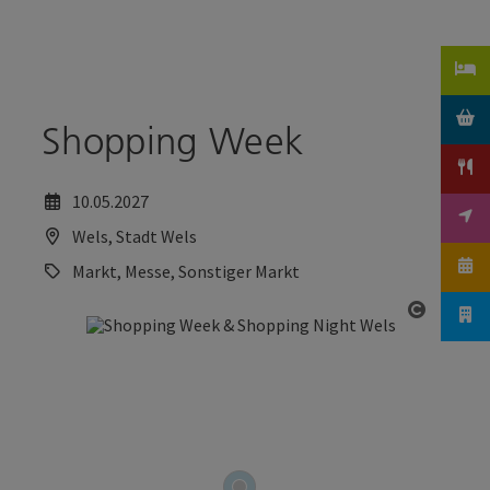
Accesskey
Accesskey
Zum Inhalt
Zum Seitenanfang
[0]
[2]
Shopping Week
10.05.2027
Wels, Stadt Wels
Markt, Messe, Sonstiger Markt
Copyrig