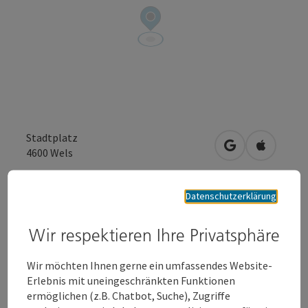
Stadtplatz
in Google Maps
in Apple 
4600
Wels
Eintritt frei
Datenschutzerklärung
Wir respektieren Ihre Privatsphäre
Anfrage senden
Wir möchten Ihnen gerne ein umfassendes Website-
Zur Website
Erlebnis mit uneingeschränkten Funktionen
ermöglichen (z.B. Chatbot, Suche), Zugriffe