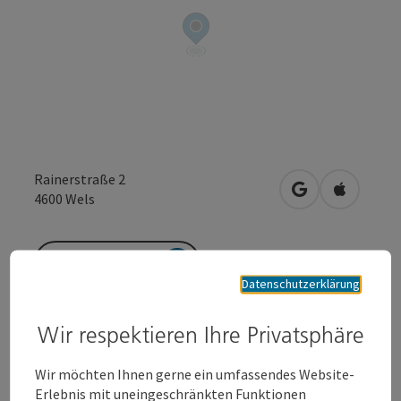
Rainerstraße 2
in Google Maps
in Apple 
4600
Wels
Anfrage senden
Datenschutzerklärung
Zur Website
Wir respektieren Ihre Privatsphäre
Wir möchten Ihnen gerne ein umfassendes Website-
Erlebnis mit uneingeschränkten Funktionen