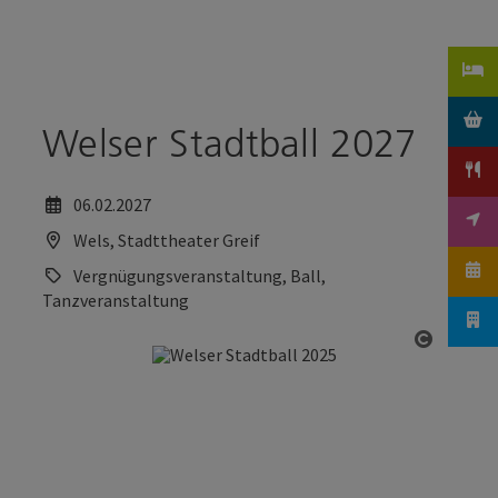
Accesskey
Accesskey
Zum Inhalt
Zum Seitenanfang
[0]
[2]
Welser Stadtball 2027
06.02.2027
Wels, Stadttheater Greif
Vergnügungsveranstaltung, Ball,
Tanzveranstaltung
Copyrig