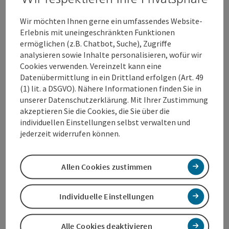
Vielleicht wäre da noch etwas anderes möglich.
Vielleicht sogar mehr, als du dir gerade erlaubst zu
Wir möchten Ihnen gerne ein umfassendes Website-
denken.
Erlebnis mit uneingeschränkten Funktionen
Ich habe es selbst erlebt, und ich sage dir, JA, du darfst
ermöglichen (z.B. Chatbot, Suche), Zugriffe
es dir erlauben! Alles.
analysieren sowie Inhalte personalisieren, wofür wir
Mit meinem Vortrag möchte ich dich motivieren, dich
Cookies verwenden. Vereinzelt kann eine
und dein Gefühl ernst zu nehmen:
Datenübermittlung in ein Drittland erfolgen (Art. 49
Du bist mutig genug, um deinem Wunsch nach
(1) lit. a DSGVO). Nähere Informationen finden Sie in
Veränderung nachzugehen.
unserer Datenschutzerklärung. Mit Ihrer Zustimmung
Du erfährst, wie du endlich ins Tun kommst und
akzeptieren Sie die Cookies, die Sie über die
den Kreislauf aus Warten und Aufschieben
individuellen Einstellungen selbst verwalten und
verlässt.
jederzeit widerrufen können.
Du merkst, dass du auf diesem Weg nicht alleine
bist und lässt dich von mir und anderen
Teilnehmer:innen inspirieren.
Allen Cookies zustimmen
Vor allem aber nimmst du etwas mit, das oft der
entscheidende Unterschied ist: den Mut, es zu
Individuelle Einstellungen
versuchen.
Nicht perfekt. Nicht von heute auf morgen.
Aber ehrlich. Und auf deine Weise.
Alle Cookies deaktivieren