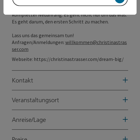
Dein Traum kann Realität werden. ✨
Ob Jobwechsel, Reise, Herzensprojekt oder
kompletter Neuanfang. Es geht nicht nur um das Was.
Es geht darum, den ersten Schritt zu machen.
Lass uns das gemeinsam tun!
Anfragen/Anmeldungen:
willkommen@christinastras
ser.com
Webseite:
https://christinastrasser.com/dream-big/
Kontakt
Veranstaltungsort
Anreise/Lage
Preise