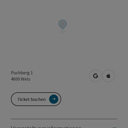
Puchberg 1
in Google Maps
in Apple 
4600
Wels
Ticket buchen