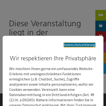
Accesskey
Accesskey
Zum Inhalt
Zum Seitenanfang
[0]
[2]
Diese Veranstaltung
liegt in der
Vergangenheit und wird
Datenschutzerklärung
daher leider nicht mehr
angezeigt.
Wir respektieren Ihre Privatsphäre
Wir möchten Ihnen gerne ein umfassendes Website-
Erlebnis mit uneingeschränkten Funktionen
ermöglichen (z.B. Chatbot, Suche), Zugriffe
analysieren sowie Inhalte personalisieren, wofür wir
Cookies verwenden. Vereinzelt kann eine
Datenübermittlung in ein Drittland erfolgen (Art. 49
(1) lit. a DSGVO). Nähere Informationen finden Sie in
unserer Datenschutzerklärung. Mit Ihrer Zustimmung