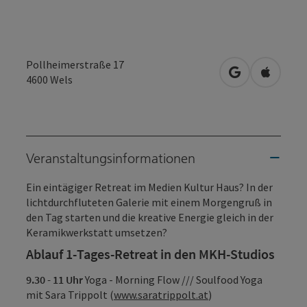
Pollheimerstraße 17
in Google Map
in Apple
4600
Wels
Veranstaltungsinformationen
Ein eintägiger Retreat im Medien Kultur Haus? In der
lichtdurchfluteten Galerie mit einem Morgengruß in
den Tag starten und die kreative Energie gleich in der
Keramikwerkstatt umsetzen?
Ablauf 1-Tages-Retreat in den MKH-Studios
9.30 - 11 Uhr
Yoga - Morning Flow /// Soulfood Yoga
mit Sara Trippolt (
www.saratrippolt.at
)