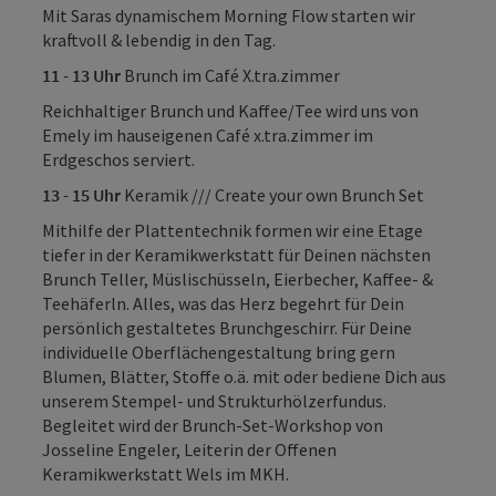
Mit Saras dynamischem Morning Flow starten wir
kraftvoll & lebendig in den Tag.
11 - 13 Uhr
Brunch im Café X.tra.zimmer
Reichhaltiger Brunch und Kaffee/Tee wird uns von
Emely im hauseigenen Café x.tra.zimmer im
Erdgeschos serviert.
13 - 15 Uhr
Keramik /// Create your own Brunch Set
Mithilfe der Plattentechnik formen wir eine Etage
tiefer in der Keramikwerkstatt für Deinen nächsten
Brunch Teller, Müslischüsseln, Eierbecher, Kaffee- &
Teehäferln. Alles, was das Herz begehrt für Dein
persönlich gestaltetes Brunchgeschirr. Für Deine
individuelle Oberflächengestaltung bring gern
Blumen, Blätter, Stoffe o.ä. mit oder bediene Dich aus
unserem Stempel- und Strukturhölzerfundus.
Begleitet wird der Brunch-Set-Workshop von
Josseline Engeler, Leiterin der Offenen
Keramikwerkstatt Wels im MKH.