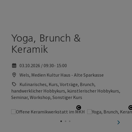
Accesskey
Accesskey
Zum Inhalt
Zum Seitenanfang
[0]
[2]
Yoga, Brunch &
Keramik
03.10.2026 / 09:30- 15:00
Wels, Medien Kultur Haus - Alte Sparkasse
Kulinarisches, Kurs, Vorträge, Brunch,
handwerklicher Hobbykurs, künstlerischer Hobbykurs,
Seminar, Workshop, Sonstiger Kurs
Copyright öffnen
nächst