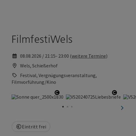
Accesskey
Accesskey
Zum Inhalt
Zum Seitenanfang
[0]
[2]
FilmfestiWels
08.08.2026 / 21:15- 23:00 (
weitere Termine
)
Wels, Schießerhof
Festival, Vergnügungsveranstaltung,
Filmvorführung/Kino
Copyright öffnen
Copyrigh
nächst
Eintritt frei