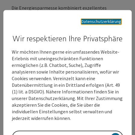
Die Energiesparmesse kombiniert exzellentes
Fachwissen und innovative Technologien, um die
Zukunft von Bauen & Wohnen, Bad & Sanitär sowie
Datenschutzerklärung
erneuerbaren Energien mitzugestalten. Die
Fachmesse vereint Qualität, Vielfalt und Fortschritt
Wir respektieren Ihre Privatsphäre
unter einem Dach. Sie bringt Besucher sowie Fachleute
aus ganz Österreich zusammen. Erleben Sie die Trends
Wir möchten Ihnen gerne ein umfassendes Website-
von morgen und vernetzen Sie sich direkt mit den
Erlebnis mit uneingeschränkten Funktionen
Branchenexperten
ermöglichen (z.B. Chatbot, Suche), Zugriffe
Infos unter
analysieren sowie Inhalte personalisieren, wofür wir
www.energiesparmesse.at
Cookies verwenden. Vereinzelt kann eine
Datenübermittlung in ein Drittland erfolgen (Art. 49
PARKPLATZINFOS: https://r.noreply.messe-
(1) lit. a DSGVO). Nähere Informationen finden Sie in
wels.at/mk/mr/sh/7nVTPdZCTJDXOk8s9qhABmtLcn56
unserer Datenschutzerklärung. Mit Ihrer Zustimmung
10l/DChiM3OOcffx
akzeptieren Sie die Cookies, die Sie über die
individuellen Einstellungen selbst verwalten und
25.- u. 26. Februar 2026 NUR FÜR FACHBESUCHER!
jederzeit widerrufen können.