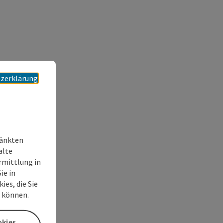
zerklärung
ränkten
alte
rmittlung in
ie in
es, die Sie
n können.
okies