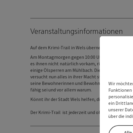
Veranstaltungsinformationen
Auf dem Krimi-Trail in Wels übernehmt ihr die Erm
Am Montagmorgen gegen 10:00 Uhr entdeckten Pass
es ihnen nicht natürlich vorkam, riefen sie umgehe
einige Ölsperren am Mühlbach. Die Untersuchungen
versucht nun alles in ihrer Macht stehende, um di
seine Bewohnerinnen und Bewohner sind erschüttert
Wir möchten
fähig sei und vor allem warum.
Funktionen 
personalisi
Könnt ihr der Stadt Wels helfen, diesen Fall zu lös
ein Drittlan
unserer Dat
Der Krimi-Trail ist jederzeit und ohne Voranmeldun
über die ind
Alle