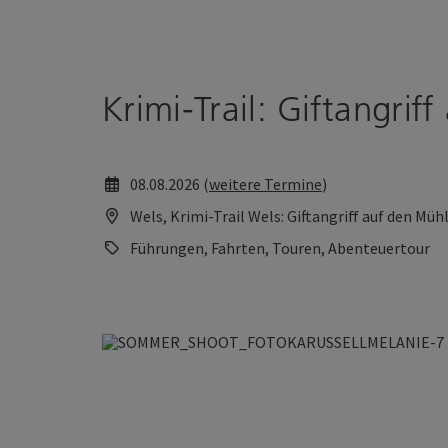
Accesskey
Accesskey
Zum Inhalt
Zum Seitenanfang
[0]
[2]
Krimi-Trail: Giftangri
08.08.2026 (
weitere Termine
)
Wels, Krimi-Trail Wels: Giftangriff auf den Müh
Führungen, Fahrten, Touren, Abenteuertour