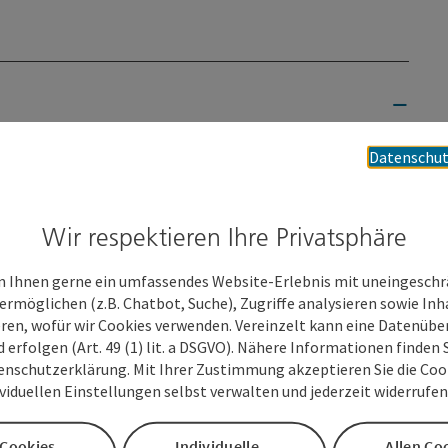
Datenschut
ittlungsarbeiten.
antinnen und Passanten eine lila Ölspur im Mühlbach. Da
nd die Feuerwehr. Diese handelte sofort und errichtete
Wir respektieren Ihre Privatsphäre
 der Substanz im Wasser laufen. Die Feuerwehr Wels
e Ölspur aus dem Mühlbach zu entfernen. Die Stadt Wels und
 und können sich nicht erklären, wer zu solch einer Tat
 Ihnen gerne ein umfassendes Website-Erlebnis mit uneingesch
ermöglichen (z.B. Chatbot, Suche), Zugriffe analysieren sowie Inh
eren, wofür wir Cookies verwenden. Vereinzelt kann eine Datenübe
en?
d erfolgen (Art. 49 (1) lit. a DSGVO). Nähere Informationen finden S
enschutzerklärung. Mit Ihrer Zustimmung akzeptieren Sie die Cooki
g spielbar.
ividuellen Einstellungen selbst verwalten und jederzeit widerrufe
 Cookies
Individuelle
Allen Co